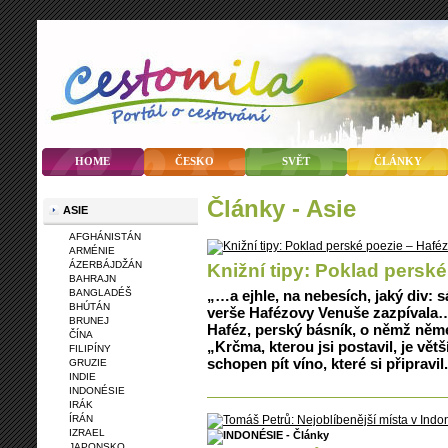
HOME
ČESKO
SVĚT
ČLÁNKY
články - Asie
ASIE
AFGHÁNISTÁN
ARMÉNIE
ÁZERBÁJDŽÁN
Knižní tipy: Poklad perské
BAHRAJN
BANGLADÉŠ
„…a ejhle, na nebesích, jaký div: 
BHÚTÁN
verše Hafézovy Venuše zazpívala…
BRUNEJ
Haféz, perský básník, o němž němec
ČÍNA
„Krčma, kterou jsi postavil, je vět
FILIPÍNY
schopen pít víno, které si připravil
GRUZIE
INDIE
INDONÉSIE
IRÁK
ÍRÁN
IZRAEL
JAPONSKO