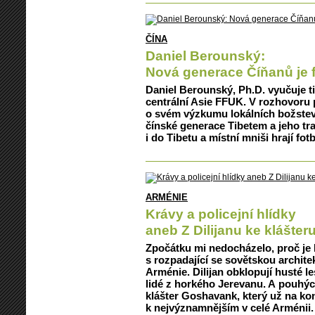
ČÍNA
Daniel Berounský:
Nová generace Číňanů je 
Daniel Berounský, Ph.D. vyučuje ti
centrální Asie FFUK. V rozhovoru
o svém výzkumu lokálních božstev 
čínské generace Tibetem a jeho tra
i do Tibetu a místní mniši hrají fotb
ARMÉNIE
Krávy a policejní hlídky
aneb Z Dilijanu ke klášte
Zpočátku mi nedocházelo, proč je 
s rozpadající se sovětskou archite
Arménie. Dilijan obklopují husté l
lidé z horkého Jerevanu. A pouhých
klášter Goshavank, který už na konci
k nejvýznamnějším v celé Arménii.