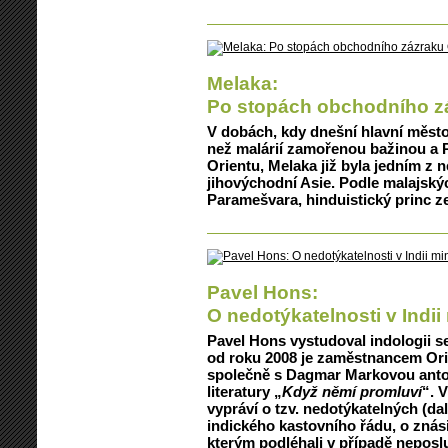
Melaka:
Po stopách obchodního z
V dobách, kdy dnešní hlavní město
než malárií zamořenou bažinou a P
Orientu, Melaka již byla jedním z 
jihovýchodní Asie. Podle malajskýc
Paramešvara, hinduistický princ ze
Pavel Hons:
O nedotýkatelnosti v Indii
Pavel Hons vystudoval indologii se
od roku 2008 je zaměstnancem Ori
společně s Dagmar Markovou antolo
literatury „
Když němí promluví
“. 
vypráví o tzv. nedotýkatelných (dal
indického kastovního řádu, o znási
kterým podléhali v případě neposl