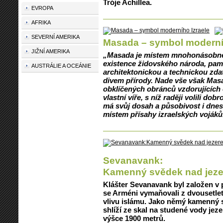
Tróje Achillea.
EVROPA
AFRIKA
SEVERNÍ AMERIKA
Masada – symbol moderníh
JIŽNÍ AMERIKA
„Masada je místem mnohonásobné
existence židovského národa, pam
AUSTRÁLIE A OCEÁNIE
architektonickou a technickou zda
divem přírody. Nade vše však Mas
obklíčených obránců vzdorujících 
vlastní víře, s níž raději volili do
má svůj dosah a působivost i dne
místem přísahy izraelských vojáků
Sevanavank:
Kamenný svědek nad jez
Klášter Sevanavank byl založen v p
se Arméni vymaňovali z dvousetlet
vlivu islámu. Jako němý kamenný s
shlíží ze skal na studené vody jez
výšce 1900 metrů.