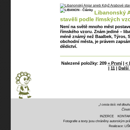
Libanonský A
stavěli podle římských vz
Není na světě mnoho měst postave
římského vzoru. Znám jediné – liba
méně známý než Baalbek, Týros, Si
obchodní města, je právem zapsán
dědictví.
Nalezené položky:
209
« První
|
< 
|
11
|
Další
„I cesta tisíc mil dlo
Čínsk
INZERCE
KONTAK
Fotografie a texty jsou chráněny autorským prá
Realizace:
LI