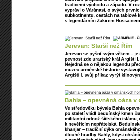
tradicemi východu a západu. V ro
vypráví o Váránasí, o svých prvníc
subkotinentu, cestách na tablové k
s legendárním Zakirem Hussainem
Jerevan: Starší než Řím
Jerevan se pyšní svým věkem – je 
pevnost zde urartský král Argišti I. 
Nejedná se o nějakou legendu pře
muzeu arménské historie vystavují
Argišti I. svůj příkaz vyrýt klíno
Bahla – opevněná oáza v
Ve středověku bývala Bahla opevn
po staletí vládl beduínský kmen Ba
militantní odnož šíitského islámu
k nevěřícím nepřátelská. Beduínská
khanjar – tradiční dýka ománskéh
dlouhé hradby Bahly, kdysi chrán
z nepálených cihel, jsou zapsané 