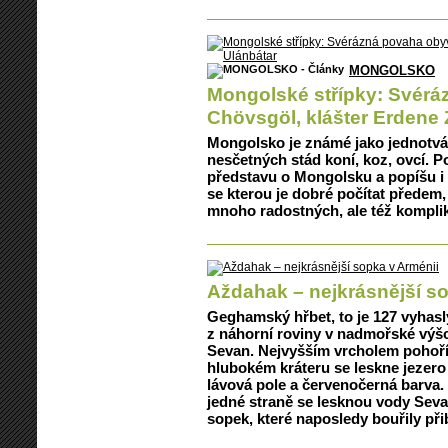
MONGOLSKO
Mongolské střípky: Svéráz
Chövsgöl, klášter Erdene 
Mongolsko je známé jako jednotv
nesčetných stád koní, koz, ovcí. P
představu o Mongolsku a popíšu i
se kterou je dobré počítat předem,
mnoho radostných, ale též komplik
Aždahak – nejkrásnější s
Geghamský hřbet, to je 127 vyhaslý
z náhorní roviny v nadmořské výšc
Sevan. Nejvyšším vrcholem pohoří 
hlubokém kráteru se leskne jezero
lávová pole a červenočerná barva. 
jedné straně se lesknou vody Seva
sopek, které naposledy bouřily přibl