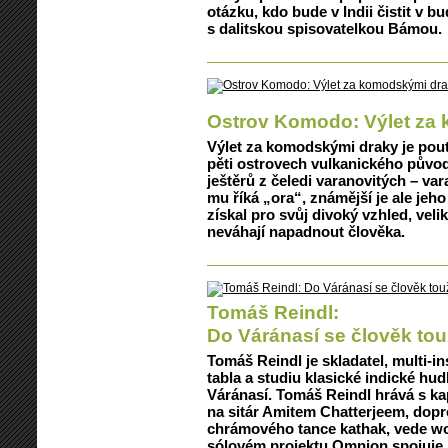
otázku, kdo bude v Indii čistit v 
s dalitskou spisovatelkou­ Bámou.
Ostrov Komodo: Výlet za
Výlet za komodskými draky je pout
pěti ostrovech vulkanického původ
ještěrů z čeledi varanovitých – va
mu říká „ora“, známější je ale je
získal pro svůj divoký vzhled, velik
neváhají napadnout člověka.
Tomáš Reindl:
Do Váránasí se člověk touž
Tomáš Reindl je skladatel, multi-in
tabla a studiu klasické indické hu
Váránasí. Tomáš Reindl hrává s ka
na sitár Amitem Chatterjeem, dopr
chrámového tance kathak, vede wo
sólovém projektu Omnion spojuje 