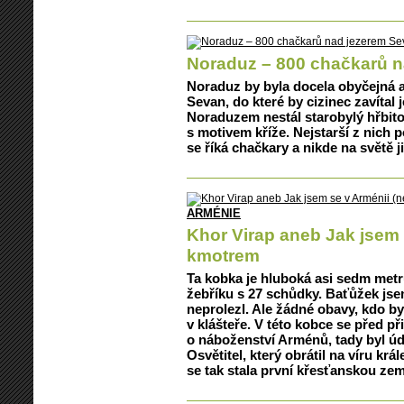
Noraduz – 800 chačkarů 
Noraduz by byla docela obyčejná 
Sevan, do které by cizinec zavítal
Noraduzem nestál starobylý hřbit
s motivem kříže. Nejstarší z nich p
se říká chačkary a nikde na světě j
ARMÉNIE
Khor Virap aneb Jak jsem 
kmotrem
Ta kobka je hluboká asi sedm metr
žebříku s 27 schůdky. Baťůžek jse
neprolezl. Ale žádné obavy, kdo by
v klášteře. V této kobce se před př
o náboženství Arménů, tady byl úd
Osvětitel, který obrátil na víru král
se tak stala první křesťanskou zem