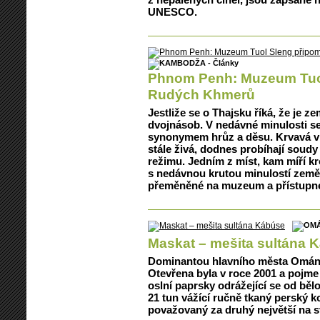
UNESCO.
Phnom Penh: Muzeum Tuol
Rudých Khmerů
Jestliže se o Thajsku říká, že je 
dvojnásob. V nedávné minulosti s
synonymem hrůz a děsu. Krvavá 
stále živá, dodnes probíhají soud
režimu. Jedním z míst, kam míří kro
s nedávnou krutou minulostí země,
přeměněné na muzeum a přístupné 
Maskat – mešita sultána 
Dominantou hlavního města Ománu
Otevřena byla v roce 2001 a pojme 
oslní paprsky odrážející se od bě
21 tun vážící ručně tkaný perský 
považovaný za druhý největší na s