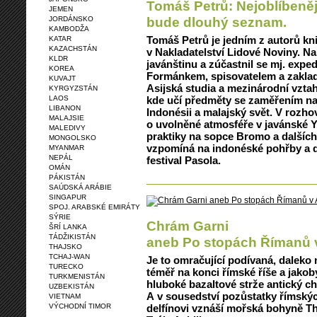
Tomáš Petrů: Nejoblíbeněj
JEMEN
bude dlouhý seznam.
JORDÁNSKO
KAMBODŽA
Tomáš Petrů je jedním z autorů k
KATAR
KAZACHSTÁN
v Nakladatelství Lidové Noviny. Na
KLDR
javánštinu a zúčastnil se mj. expe
KOREA
Formánkem, spisovatelem a zaklad
KUVAJT
Asijská studia a mezinárodní vztah
KYRGYZSTÁN
LAOS
kde učí předměty se zaměřením na
LIBANON
Indonésii a malajský svět. V rozh
MALAJSIE
o uvolněné atmosféře v javánské Y
MALEDIVY
praktiky na sopce Bromo a dalších
MONGOLSKO
vzpomíná na indonéské pohřby a d
MYANMAR
NEPÁL
festival Pasola.
OMÁN
PÁKISTÁN
SAÚDSKÁ ARÁBIE
SINGAPUR
SPOJ. ARABSKÉ EMIRÁTY
SÝRIE
Chrám Garni
ŠRÍ LANKA
TÁDŽIKISTÁN
aneb Po stopách Římanů 
THAJSKO
TCHAJ-WAN
Je to omračující podívaná, dalek
TURECKO
téměř na konci římské říše a jakoby
TURKMENISTÁN
hluboké bazaltové strže antický c
UZBEKISTÁN
A v sousedství pozůstatky římskýc
VIETNAM
VÝCHODNÍ TIMOR
delfínovi vznáší mořská bohyně Th