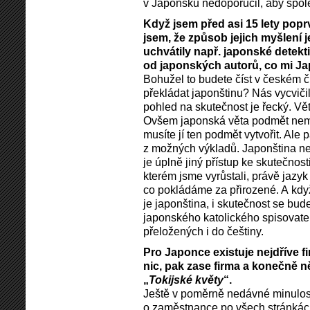
v Japonsku nedoporučil, aby spol
Když jsem před asi 15 lety popr
jsem, že způsob jejich myšlení 
uchvátily např. japonské detekti
od japonských autorů, co mi Jap
Bohužel to budete číst v českém č
překládat japonštinu? Nás vycvičil
pohled na skutečnost je řecký. Vě
Ovšem japonská věta podmět nemá, 
musíte jí ten podmět vytvořit. Ale 
z možných výkladů. Japonština ne
je úplně jiný přístup ke skutečnos
kterém jsme vyrůstali, právě jazyk 
co pokládáme za přirozené. A když 
je japonština, i skutečnost se bude
japonského katolického spisovate
přeložených i do češtiny.
Pro Japonce existuje nejdříve f
nic, pak zase firma a konečně n
„
Tokijské květy
“.
Ještě v poměrně nedávné minulost
o zaměstnance po všech stránkác