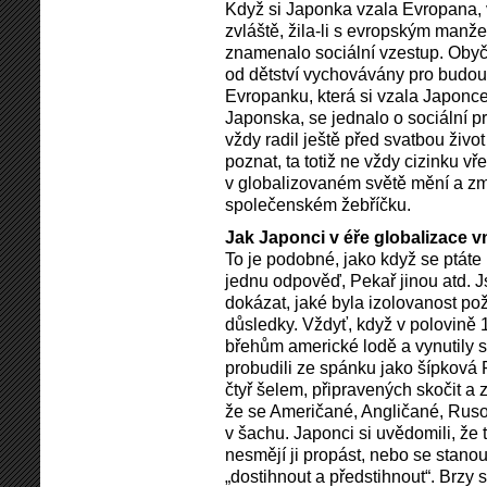
Když si Japonka vzala Evropana, 
zvláště, žila-li s evropským manžel
znamenalo sociální vzestup. Obyč
od dětství vychovávány pro budou
Evropanku, která si vzala Japonc
Japonska, se jednalo o sociální 
vždy radil ještě před svatbou živo
poznat, ta totiž ne vždy cizinku v
v globalizovaném světě mění a zm
společenském žebříčku.
Jak Japonci v éře globalizace v
To je podobné, jako když se ptáte
jednu odpověď, Pekař jinou atd. Jso
dokázat, jaké byla izolovanost pože
důsledky. Vždyť, když v polovině 1
břehům americké lodě a vynutily s
probudili ze spánku jako šípková R
čtyř šelem, připravených skočit a 
že se Američané, Angličané, Ruso
v šachu. Japonci si uvědomili, že t
nesmějí ji propást, nebo se stanou
„dostihnout a předstihnout“. Brzy s