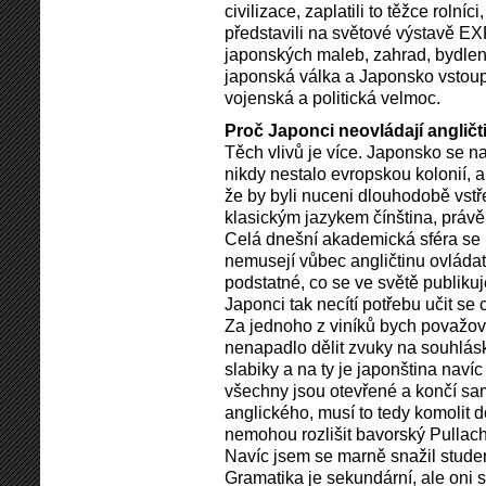
civilizace, zaplatili to těžce rolní
představili na světové výstavě EX
japonských maleb, zahrad, bydlení 
japonská válka a Japonsko vstoup
vojenská a politická velmoc.
Proč Japonci neovládají angličt
Těch vlivů je více. Japonsko se na
nikdy nestalo evropskou kolonií, a 
že by byli nuceni dlouhodobě vstř
klasickým jazykem čínština, právě
Celá dnešní akademická sféra se ro
nemusejí vůbec angličtinu ovládat
podstatné, co se ve světě publikuj
Japonci tak necítí potřebu učit se c
Za jednoho z viníků bych považov
nenapadlo dělit zvuky na souhlásk
slabiky a na ty je japonština naví
všechny jsou otevřené a končí sa
anglického, musí to tedy komolit 
nemohou rozlišit bavorský Pullac
Navíc jsem se marně snažil student
Gramatika je sekundární, ale oni s