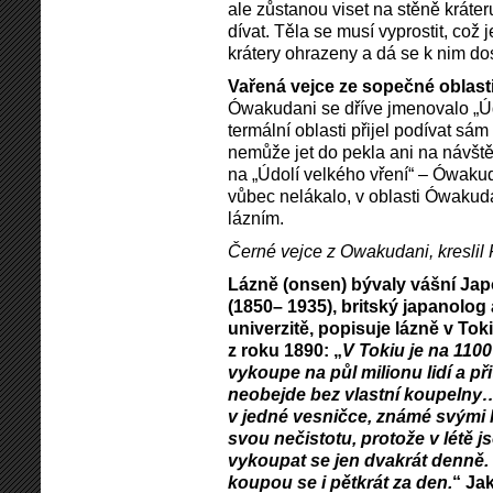
ale zůstanou viset na stěně kráteru
dívat. Těla se musí vyprostit, co
krátery ohrazeny a dá se k nim do
Vařená vejce ze sopečné oblast
Ówakudani se dříve jmenovalo „Údo
termální oblasti přijel podívat sám 
nemůže jet do pekla ani na návště
na „Údolí velkého vření“ – Ówaku
vůbec nelákalo, v oblasti Ówakud
lázním.
Černé vejce z Owakudani, kreslil 
Lázně (onsen) bývaly vášní Jap
(1850– 1935), britský japanolog
univerzitě, popisuje lázně v To
z roku 1890: „
V Tokiu je na 1100
vykoupe na půl milionu lidí a 
neobejde bez vlastní koupelny…
v jedné vesničce, známé svými 
svou nečistotu, protože v létě j
vykoupat se jen dvakrát denně. T
koupou se i pětkrát za den.
“ Ja