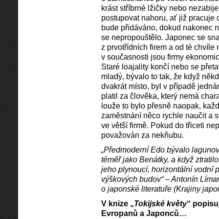
krást stříbrné lžičky nebo nezabij
postupovat nahoru, ať již pracuje
bude přidáváno, dokud nakonec n
se nepropouštělo. Japonec se snaž
z prvotřídních firem a od té chvíl
v současnosti jsou firmy ekonomi
Staré loajality končí nebo se přet
mladý, bývalo to tak, že když něk
dvakrát místo, byl v případě jednán
platil za člověka, který nemá char
louže to bylo přesně naopak, kaž
zaměstnání něco rychle naučit a s
ve větší firmě. Pokud do třiceti ne
považován za nekňubu.
„Předmoderní Edo bývalo lagunov
téměř jako Benátky, a když ztratilo
jeho plynoucí, horizontální vodní 
výškových budov“ – Antonín Líman
o japonské literatuře (Krajiny jap
V knize „
Tokijské květy
“ popisu
Evropanů a Japonců…