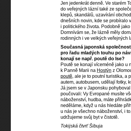
Jen jedenkrát denně. Ve starém To
do veřejných lázní také ze spole
klepů, skandálů, uzavírání obcho
dnešních novin, kde se probíralo
i politického života. Podobně jako
Domnívám se, že lázně měly doma 
rodinných i ve velkých veřejných l
Současná japonská společnost 
pro řadu mladých touhu po návr
konají se např. poutě do Ise?
Poutě se konají víceméně jako u ná
k Panně Marii na
Hostýn
z Olomou
poutě
, ale je to poutní turistika, 
autem, autobusem, udělají fotky, k
Já jsem se v Japonsku pohyboval m
poučovali: Vy Evropané musíte vš
náboženství, hudba, máte přihrád
neděláme, když u nás hledáte přih
u nás je všechno náboženství, i to
udržujeme svůj byt v čistotě.
Tokijská čtvrť Šibuja