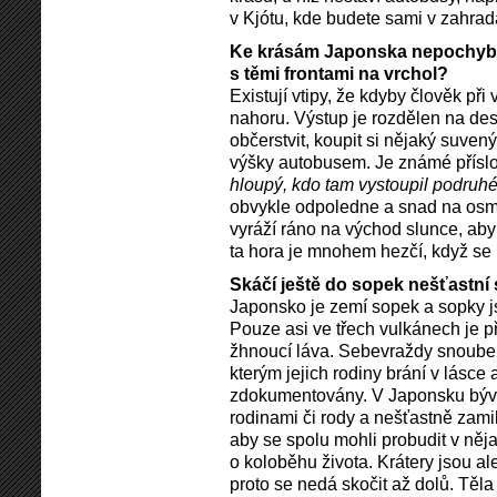
v Kjótu, kde budete sami v zahra
Ke krásám Japonska nepochybně
s těmi frontami na vrchol?
Existují vtipy, že kdyby člověk př
nahoru. Výstup je rozdělen na des
občerstvit, koupit si nějaký suven
výšky autobusem. Je známé příslov
hloupý, kdo tam vystoupil podruhé,
obvykle odpoledne a snad na osmé
vyráží ráno na východ slunce, ab
ta hora je mnohem hezčí, když se 
Skáčí ještě do sopek nešťastní
Japonsko je zemí sopek a sopky j
Pouze asi ve třech vulkánech je př
žhnoucí láva. Sebevraždy snoube
kterým jejich rodiny brání v lásce 
zdokumentovány. V Japonsku býv
rodinami či rody a nešťastně zami
aby se spolu mohli probudit v něja
o koloběhu života. Krátery jsou a
proto se nedá skočit až dolů. Těl