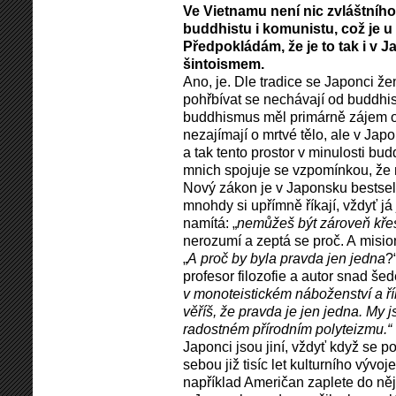
Ve Vietnamu není nic zvláštního
buddhistu i komunistu, což je u
Předpokládám, že je to tak i v
šintoismem.
Ano, je. Dle tradice se Japonci že
pohřbívat se nechávají od buddhis
buddhismus měl primárně zájem o
nezajímají o mrtvé tělo, ale v Jap
a tak tento prostor v minulosti bud
mnich spojuje se vzpomínkou, že 
Nový zákon je v Japonsku bestsel
mnohdy si upřímně říkají, vždyť já
namítá: „
nemůžeš být zároveň kře
nerozumí a zeptá se proč. A mision
„
A proč by byla pravda jen jedna
?
profesor filozofie a autor snad še
v monoteistickém náboženství a říka
věříš, že pravda je jen jedna. My
radostném přírodním polyteizmu.“
Japonci jsou jiní, vždyť když se p
sebou již tisíc let kulturního vývoj
například Američan zaplete do ně