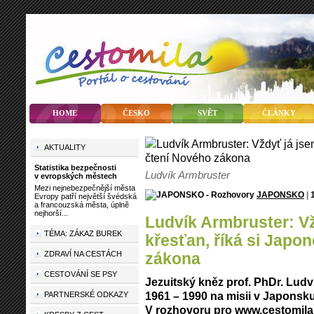
HOME
ČESKO
SVĚT
ČLÁNKY
AKTUALITY
Statistika bezpečnosti
Ludvík Armbruster
v evropských městech
Mezi nejnebezpečnější města
JAPONSKO
|
Evropy patří největší švédská
a francouzská města, úplně
nejhorší...
Ludvík Armbruster: Vždyť já jsem také
TÉMA: ZÁKAZ BUREK
křesťan, říká si Japo
ZDRAVÍ NA CESTÁCH
zákona
CESTOVÁNÍ SE PSY
Jezuitský kněz prof. PhDr. Ludv
1961 – 1990 na misii v Japonsku
PARTNERSKÉ ODKAZY
V rozhovoru pro
www.cestomila