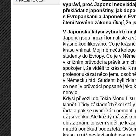
KRESBY Z CEST
vypráví, proč Japonci neovládají
překládat z japonštiny, jak dop
s Evropankami a Japonek s Evrop
čtení Nového zákona říkají, že j
V Japonsku kdysi vybrali tři ne
Japonci jsou hrozní formalisté a vš
krásné kodifikováno. Co je krásné
krásu vnímat. Moji němečtí kolegov
studenty do Evropy. Co je v Němec
v knižním průvodci a právě tam chtěl
spokojeni, že viděli to krásné. K 
profesor ukázat něco jemu osobn
v Německu rád. Studenti byli zkla
co není v průvodci popsané jako k
nebylo.
Kdysi přivezli do Tokia Monu Lisu 
klanět. Třídy základních škol stály
řada a pak se uvnitř žáci nemohli
už jsi venku. Ale každý má zaškrtn
obraz znám, to jsem viděl, je krá
mi zdá poněkud podezřelá. Ovšem 
krásu, u níž nestaví autobusy, nap