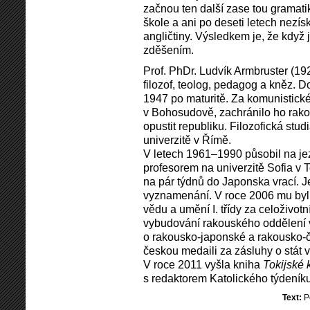
začnou ten další zase tou gramatik
škole a ani po deseti letech nezísk
angličtiny. Výsledkem je, že když j
zděšením.
Prof. PhDr. Ludvík Armbruster (19
filozof, teolog, pedagog a kněz. D
1947 po maturitě. Za komunistick
v Bohosudově, zachránilo ho rako
opustit republiku. Filozofická stu
univerzitě v Římě.
V letech 1961–1990 působil na jez
profesorem na univerzitě Sofia v 
na pár týdnů do Japonska vrací. J
vyznamenání. V roce 2006 mu byl 
vědu a umění I. třídy za celoživotn
vybudování rakouského oddělení v 
o rakousko-japonské a rakousko-č
českou medaili za zásluhy o stát v
V roce 2011 vyšla kniha
Tokijské 
s redaktorem Katolického týdení
Text:
P