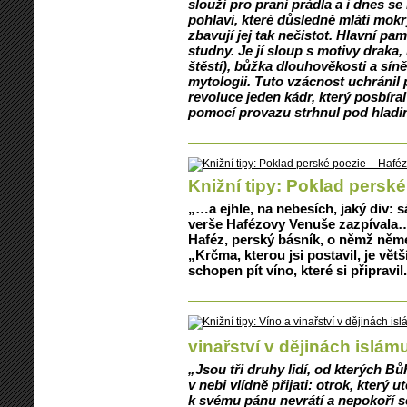
slouží pro praní prádla a i dnes 
pohlaví, které důsledně mlátí mo
zbavují jej tak nečistot. Hlavní pam
studny. Je jí sloup s motivy draka
štěstí), bůžka dlouhověkosti a sín
mytologii. Tuto vzácnost uchránil
revoluce jeden kádr, který posbír
pomocí provazu strhnul pod hladinu
Knižní tipy: Poklad perské
„…a ejhle, na nebesích, jaký div: 
verše Hafézovy Venuše zazpívala…
Haféz, perský básník, o němž němec
„Krčma, kterou jsi postavil, je vět
schopen pít víno, které si připravil
vinařství v dějinách islám
„Jsou tři druhy lidí, od kterých B
v nebi vlídně přijati: otrok, který
k svému pánu nevrátí a nepokoří s