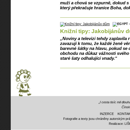
muži a chová se vzpurně, dokud s n
který překračuje hranice Boha, dok
Knižní tipy: Jakobijánův 
„Noviny a televizi tehdy zaplavila 
zavazují k tomu, že každé ženě věn
barevné šátky na hlavu, pokud se 
obchodu na důkaz vážnosti svého
staré šaty odhalující vnady.“
„I cesta tisíc mil dlo
Čínsk
INZERCE
KONTAK
Fotografie a texty jsou chráněny autorským prá
Realizace:
LI