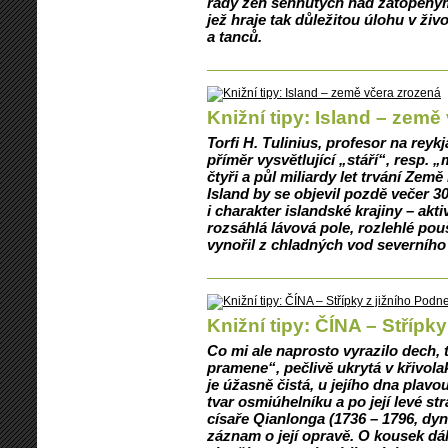
řady žen sehnutých nad zatopenými
jež hraje tak důležitou úlohu v ži
a tanců.
Knižní tipy: Island – země
Torfi H. Tulinius, profesor na reykj
příměr vysvětlující „stáří“, resp.
čtyři a půl miliardy let trvání Zem
Island by se objevil pozdě večer 3
i charakter islandské krajiny – akt
rozsáhlá lávová pole, rozlehlé po
vynořil z chladných vod severního 
Knižní tipy: ČÍNA – Střípk
Co mi ale naprosto vyrazilo dech,
pramene“, pečlivě ukrytá v křivol
je úžasně čistá, u jejího dna plavo
tvar osmiúhelníku a po její levé str
císaře Qianlonga (1736 – 1796, dyn.
záznam o její opravě. O kousek dál