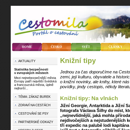
HOME
ČESKO
SVĚT
ČLÁNKY
knižní tipy
AKTUALITY
Statistika bezpečnosti
Jednou za čas doporučíme na Cestom
v evropských městech
zemi, její kulturu, obyvatele a histo
Mezi nejnebezpečnější města
o knižní novinky, ale knihy, které n
Evropy patří největší švédská
a francouzská města, úplně
povídky, jindy cestopis, někdy literatu
nejhorší...
TÉMA: ZÁKAZ BUREK
Knižní tipy: Na vlnách
Jižní Georgie, Antarktida a Jižní 
ZDRAVÍ NA CESTÁCH
fotografa Václava Šilhy do míst, k
CESTOVÁNÍ SE PSY
„nejnevlídnější, jaká mohla příroda
nejdivočejších a nejstudenějších k
PARTNERSKÉ ODKAZY
tří expedic na palubě lodi kapitán