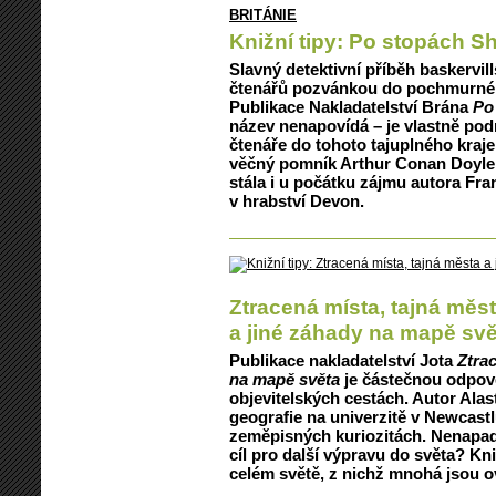
BRITÁNIE
Knižní tipy: Po stopách 
Slavný detektivní příběh baskervil
čtenářů pozvánkou do pochmurnéh
Publikace Nakladatelství Brána
Po
název nenapovídá – je vlastně po
čtenáře do tohoto tajuplného kraje v
věčný pomník Arthur Conan Doyle.
stála i u počátku zájmu autora Fr
v hrabství Devon.
Ztracená místa, tajná měs
a jiné záhady na mapě svě
Publikace nakladatelství Jota
Ztrac
na mapě světa
je částečnou odpov
objevitelských cestách. Autor Alas
geografie na univerzitě v Newcast
zeměpisných kuriozitách. Nenapadá 
cíl pro další výpravu do světa? Kn
celém světě, z nichž mnohá jsou o