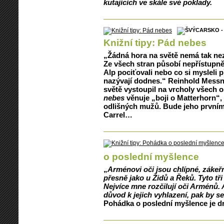
kutajících ve skále své poklady.
Knižní tipy: Pád nebes
„Žádná hora na světě nemá tak ne
Ze všech stran působí nepřístupně
Alp pociťovali nebo co si mysleli p
nazývají dodnes.“ Reinhold Messne
světě vystoupil na vrcholy všech o
nebes
věnuje „boji o Matterhorn“,
odlišných mužů. Bude jeho první
Carrel…
o poslední myšlence
„
Arménovi oči jsou chlípné, zákeř
přesně jako u Židů a Řeků. Tyto tř
Nejvíce mne rozčilují oči Arménů. 
důvod k jejich vyhlazení, pak by se
Pohádka o poslední myšlence je dr