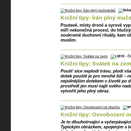
Knižní tipy: Írán plný muč
Poutavé, místy drsné a syrové vyp
míří nekonečná procesí, do hlučný
soukromé duchovní rituály, kam 
muslim.
Knižní tipy: Svátek na zem
Poušť sice neplodí trávu, plodí v
dotek pouště je pro mnohé lidi – 
nejsilnějším dotekem v životě po d
prostředí jen musí najít svého na
vytvořit jeho plný obraz.
Knižní tipy: Osvobození o
Je to dlouhotrvající a vyčerpávají
Typickým obrázkem, spojeným s 