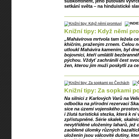
subkontinent, jeho putování vyvr
setkání světa – na hinduistické s
Knižní tipy: Když němí pr
„Mahávírova mrtvola tam ležela celo
khičrím, praženým zrnem. Celou no
utloukl Mahávíra kamením, byl dnes
bojovníci, kteří umlátili bezbrann
pýchou. Vždyť zachránili čest svou
žen, kterou jim muži poskytli za ce
Knižní tipy: Za sopkami 
Na silnici z Karlových Varů na Vel
odbočka na přírodní rezervaci Skalk
sice na území vojenského prostoru
i žlutá turistická stezka, která k n
zpřístupněné. Série skalek, skalní
nevytříděné uloženiny laharů, jež 
zaoblené úlomky různých bazaltic
uloženin jsou válcovité dutiny, kte