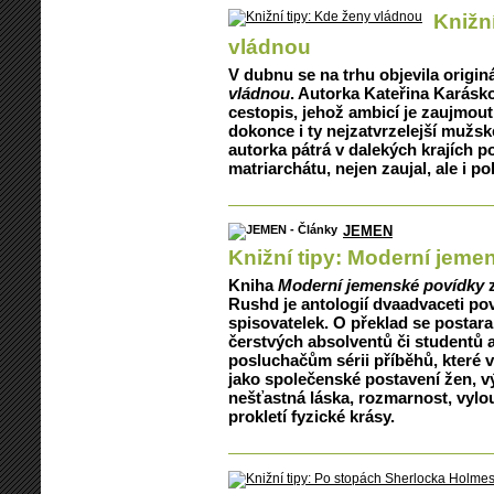
Knižn
vládnou
V dubnu se na trhu objevila origi
vládnou
. Autorka Kateřina Karásk
cestopis, jehož ambicí je zaujmout
dokonce i ty nejzatvrzelejší mužsk
autorka pátrá v dalekých krajích
matriarchátu, nejen zaujal, ale i po
JEMEN
Knižní tipy: Moderní jeme
Kniha
Moderní jemenské povídky
z
Rushd je antologií dvaadvaceti po
spisovatelek. O překlad se postar
čerstvých absolventů či studentů a
posluchačům sérii příběhů, které 
jako společenské postavení žen, v
nešťastná láska, rozmarnost, vylo
prokletí fyzické krásy.