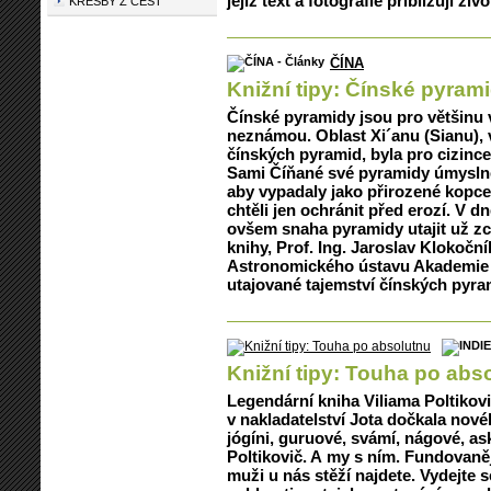
jejíž text a fotografie přibližují ž
KRESBY Z CEST
ČÍNA
Knižní tipy: Čínské pyram
Čínské pyramidy jsou pro většinu 
neznámou. Oblast Xi´anu (Sianu), 
čínských pyramid, byla pro cizinc
Sami Číňané své pyramidy úmyslně
aby vypadaly jako přirozené kopc
chtěli jen ochránit před erozí. V 
ovšem snaha pyramidy utajit už zc
knihy, Prof. Ing. Jaroslav Klokočn
Astronomického ústavu Akademie 
utajované tajemství čínských pyra
Knižní tipy: Touha po abs
Legendární kniha Viliama Poltikov
v nakladatelství Jota dočkala nov
jógíni, guruové, svámí, nágové, as
Poltikovič. A my s ním. Fundovaně
muži u nás stěží najdete. Vydejte 