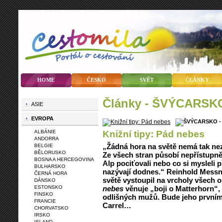
HOME
ČESKO
SVĚT
ČLÁNKY
články - ŠVÝCARSK
ASIE
EVROPA
Knižní tipy: Pád nebes
ALBÁNIE
ANDORRA
„Žádná hora na světě nemá tak ne
BELGIE
BĚLORUSKO
Ze všech stran působí nepřístupně
BOSNA A HERCEGOVINA
Alp pociťovali nebo co si mysleli p
BULHARSKO
nazývají dodnes.“ Reinhold Messne
ČERNÁ HORA
světě vystoupil na vrcholy všech o
DÁNSKO
ESTONSKO
nebes
věnuje „boji o Matterhorn“,
FINSKO
odlišných mužů. Bude jeho první
FRANCIE
Carrel…
CHORVATSKO
IRSKO
ISLAND