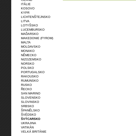
ITÁLIE
KOSOVO
KYPR
LICHTENŠTEJNSKO
LITVA
LOTYŠSKO
LUCEMBURSKO
MAĎARSKO
MAKEDONIE (FYROM)
MALTA
MOLDAVSKO
MONAKO
NĚMECKO
NIZOZEMSKO
NORSKO
POLSKO
PORTUGALSKO
RAKOUSKO
RUMUNSKO
RUSKO
ŘECKO
SAN MARINO
SLOVENSKO
SLOVINSKO
SRBSKO
ŠPANĚLSKO
ŠVÉDSKO
ŠVÝCARSKO
UKRAJINA
VATIKÁN
VELKÁ BRITÁNIE