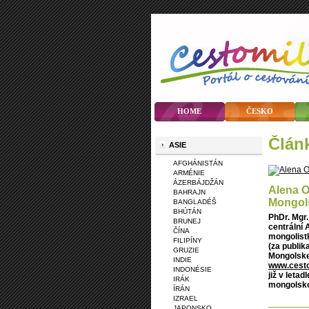
HOME
ČESKO
člá
ASIE
AFGHÁNISTÁN
ARMÉNIE
ÁZERBÁJDŽÁN
Alena O
BAHRAJN
Mongols
BANGLADÉŠ
BHÚTÁN
PhDr. Mgr.
BRUNEJ
centrální 
ČÍNA
mongolist
FILIPÍNY
(za publik
GRUZIE
Mongolskem
INDIE
www.cesto
INDONÉSIE
již v leta
IRÁK
mongolsko
ÍRÁN
IZRAEL
JAPONSKO