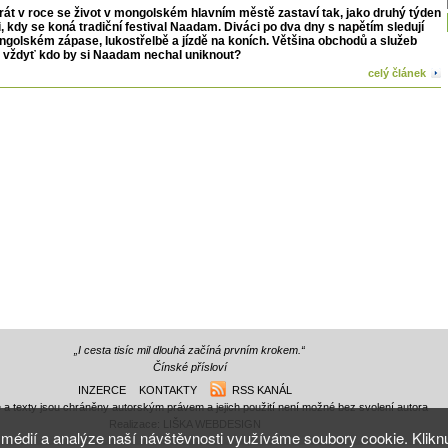
rát v roce se život v mongolském hlavním městě zastaví tak, jako druhý týden
, kdy se koná tradiční festival Naadam. Diváci po dva dny s napětím sledují
ngolském zápase, lukostřelbě a jízdě na koních. Většina obchodů a služeb
, vždyť kdo by si Naadam nechal uniknout?
celý článek
„I cesta tisíc mil dlouhá začíná prvním krokem.“
Čínské přísloví
INZERCE
KONTAKTY
RSS KANÁL
e a texty jsou chráněny autorským právem a jejich použití není možné bez svolení autora
Realizace:
LIŠKA WEBDESIGN
médií a analýze naší návštěvnosti využíváme soubory cookie. Kliknutí