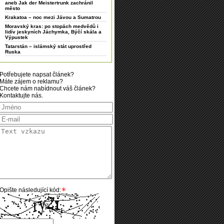
aneb Jak der Meistertrunk zachránil
město
Krakatoa – noc mezi Jávou a Sumatrou
Moravský kras: po stopách medvědů i
lidív jeskyních Jáchymka, Býčí skála a
Výpustek
Tatarstán – islámský stát uprostřed
Ruska
Potřebujete napsat článek?
Máte zájem o reklamu?
Chcete nám nabídnout váš článek?
Kontaktujte nás.
Opište následující kód: