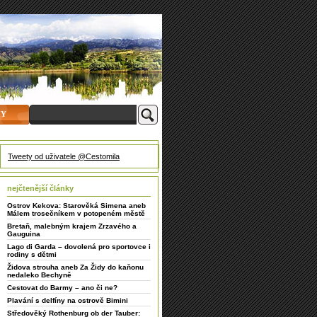
HY
Tweety od uživatele @Cestomila
nejčtenější články
Ostrov Kekova: Starověká Simena aneb
Málem trosečníkem v potopeném městě
Bretaň, malebným krajem Zrzavého a
Gauguina
Lago di Garda – dovolená pro sportovce i
rodiny s dětmi
Židova strouha aneb Za Židy do kaňonu
nedaleko Bechyně
Cestovat do Barmy – ano či ne?
Plavání s delfíny na ostrově Bimini
Středověký Rothenburg ob der Tauber: