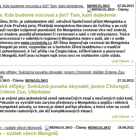
MONGOLSKO
07.05.2013
ma: Kde budeme nocovat a jíst? Tam, kam dojedeme.
 Šíma, DrSc. je zakladatelem obč. sdružení Společnosti přátel Mongolska a
el Asie Pražská jurta. Překládá mongolskou literaturu do češtiny a po celý
naží rozvíjet vzájemné poznávání. Do Mongolska cestoval více než stokrát,
ko student, později překladatel či cestovatel a také v roli velvyslance. Tisíce
procestoval i v odlehlých regionech Mongolska nejen v autě, ale i v sedle
ozhovoru pro
www.cestomila.cz
Jiří Šíma doporučuje cestovat do Mongolska
ongolů po zemi, rozpovídal se o horlivém šíření buddhismu i o tradiční
pohostinnosti. A řeč přišla i na Čingischána, střílení lukem a pozorovací
 Mongolů, kteří jsou schopni najít svou ovci ve stohlavém cizím stádu.
celý článek
MONGOLSKO
27.10.2012
ké střípky: Svérázná povaha obyvatel, jezero Chövsgöl,
 Erdene Zuu, Ulánbátar
 je známé jako jednotvárná země nekonečných stepí a nesčetných stád koní,
 Pokusím se vyvrátit tuto zarytou představu o Mongolsku a popíšu i některá
mongolské povahy, se kterou je dobré počítat předem, a která vám na cestě
obí mnoho radostných, ale též komplikovaných situací.
celý článek
MONGOLSKO
19.09.2011
 – svátek všech Mongolů