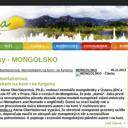
SVĚT
ČLÁNKY
ROZHOVORY
FOTOGALERIE
KNI
nky - MONGOLSKO
MONGOLSKO
05.11.2013
berfalzerová:
kem na koni i ve furgonu
 Alena Oberfalzerová, Ph.D., vedoucí semináře mongolistiky v Ústavu jižní a
Asie FF UK v Praze, říká o cestách do Mongolska, že jede „domů“. Jako první
ka nemongolského původu dostala zlatou medaili mongolské státní univerzity
aci Metaphors and Nomads v angličtině). Domů se vrací každý rok a
 procestovala tisíce kilometrů autem i na koni. V rozhovoru pro
mila.cz
Alena Oberfalzerová vypráví, že ohromné mongolské prostory ucítíte
dle, doporučuje naučit se alespoň pár mongolských vět a nezneužívat
u pohostinnost. A popisuje cestování mongolskými pláněmi autem i na koni.
celý článek