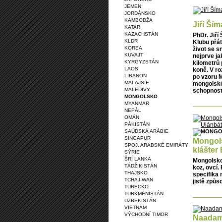
JEMEN
JORDÁNSKO
KAMBODŽA
Jiří Ší
KATAR
KAZACHSTÁN
PhDr. Jiří
KLDR
Klubu přát
KOREA
život se s
KUVAJT
nejprve ja
KYRGYZSTÁN
kilometrů 
LAOS
koně. V r
LIBANON
po vzoru M
MALAJSIE
mongolské 
MALEDIVY
schopnosti
MONGOLSKO
MYANMAR
NEPÁL
OMÁN
PÁKISTÁN
SAÚDSKÁ ARÁBIE
SINGAPUR
Mongols
SPOJ. ARABSKÉ EMIRÁTY
klášter
SÝRIE
ŠRÍ LANKA
Mongolsko
TÁDŽIKISTÁN
koz, ovcí.
THAJSKO
specifika 
TCHAJ-WAN
jistě způs
TURECKO
TURKMENISTÁN
UZBEKISTÁN
VIETNAM
VÝCHODNÍ TIMOR
Naadam