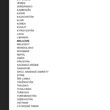
JEMEN
JORDÁNSKO
KAMBODŽA
KATAR
KAZACHSTÁN
KLDR
KOREA
KUVAJT
KYRGYZSTÁN
LAOS
LIBANON
MALAJSIE
MALEDIVY
MONGOLSKO
MYANMAR
NEPÁL
OMÁN
PÁKISTÁN
SAÚDSKÁ ARÁBIE
SINGAPUR
SPOJ. ARABSKÉ EMIRÁTY
SÝRIE
ŠRÍ LANKA
TÁDŽIKISTÁN
THAJSKO
TCHAJ-WAN
TURECKO
TURKMENISTÁN
UZBEKISTÁN
VIETNAM
VÝCHODNÍ TIMOR