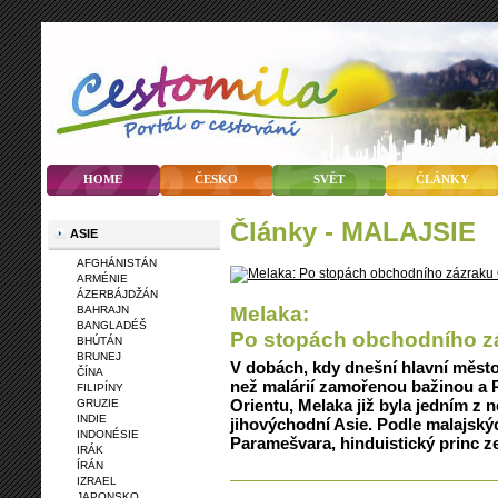
HOME
ČESKO
SVĚT
ČLÁNKY
články - MALAJSIE
ASIE
AFGHÁNISTÁN
ARMÉNIE
ÁZERBÁJDŽÁN
Melaka:
BAHRAJN
BANGLADÉŠ
Po stopách obchodního z
BHÚTÁN
BRUNEJ
V dobách, kdy dnešní hlavní město
ČÍNA
než malárií zamořenou bažinou a P
FILIPÍNY
Orientu, Melaka již byla jedním z 
GRUZIE
INDIE
jihovýchodní Asie. Podle malajskýc
INDONÉSIE
Paramešvara, hinduistický princ ze
IRÁK
ÍRÁN
IZRAEL
JAPONSKO