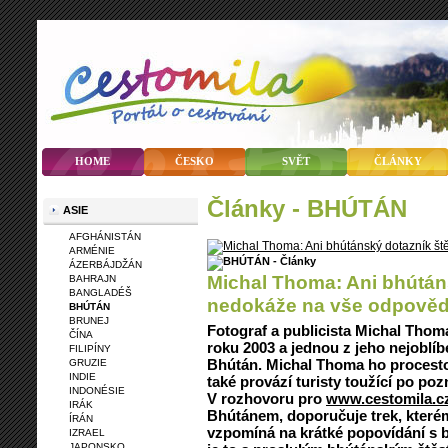
HOME
ČESKO
SVĚT
ČLÁNKY
články - BHÚTÁN
ASIE
AFGHÁNISTÁN
ARMÉNIE
ÁZERBÁJDŽÁN
Michal Thoma: Ani bhútáns
BAHRAJN
BANGLADÉŠ
nedokáže na vše odpověd
BHÚTÁN
BRUNEJ
Fotograf a publicista Michal Thoma
ČÍNA
roku 2003 a jednou z jeho nejoblíb
FILIPÍNY
Bhútán. Michal Thoma ho procesto
GRUZIE
INDIE
také provází turisty toužící po po
INDONÉSIE
V rozhovoru pro
www.cestomila.c
IRÁK
Bhútánem, doporučuje trek, kter
ÍRÁN
vzpomíná na krátké popovídání s b
IZRAEL
JAPONSKO