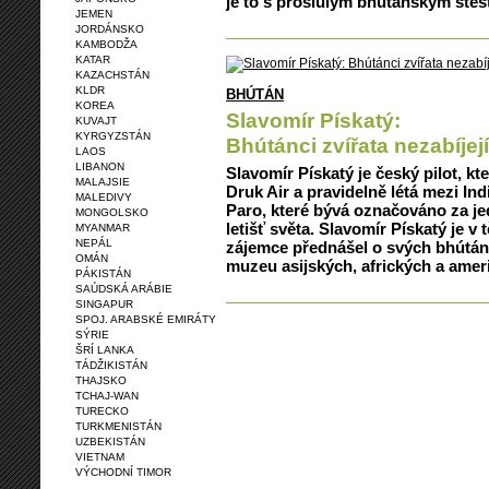
je to s proslulým bhútánským štěs
JEMEN
JORDÁNSKO
KAMBODŽA
KATAR
KAZACHSTÁN
KLDR
BHÚTÁN
KOREA
Slavomír Pískatý:
KUVAJT
KYRGYZSTÁN
Bhútánci zvířata nezabíjejí
LAOS
LIBANON
Slavomír Pískatý je český pilot, k
MALAJSIE
Druk Air a pravidelně létá mezi Ind
MALEDIVY
Paro, které bývá označováno za je
MONGOLSKO
letišť světa. Slavomír Pískatý je 
MYANMAR
NEPÁL
zájemce přednášel o svých bhútá
OMÁN
muzeu asijských, afrických a ameri
PÁKISTÁN
SAÚDSKÁ ARÁBIE
SINGAPUR
SPOJ. ARABSKÉ EMIRÁTY
SÝRIE
ŠRÍ LANKA
TÁDŽIKISTÁN
THAJSKO
TCHAJ-WAN
TURECKO
TURKMENISTÁN
UZBEKISTÁN
VIETNAM
VÝCHODNÍ TIMOR