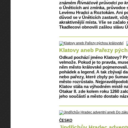
známém
Řivnáčově průvodci po k
o Úněticích ani zmínka, průvodce 
Levému Hradci a Roztokám. Ani počá
důvod se v Úněticích zastavit, vžd
akraktivnější místa. Vše se začalo
Tkadlecovi obnovili zašlou slávu 
Klatovy aneb Pařezy pých
Odkud pochází jméno Klatovy? Prý
velmože. Pokud je to pravda, muse
něm město královské pojmenovali. 
pohádek a legend. A tak zbývají dal
nebo pařezy, které zbyly po šumav
město rozrůstalo. Nejpravděpodobn
Klatov stála na výhodném místě na
Otakar II. zde kolem roku 1260 zalo
jeho součástí a město dostalo náz
ČESKO
Jindřichův Hradec adventn