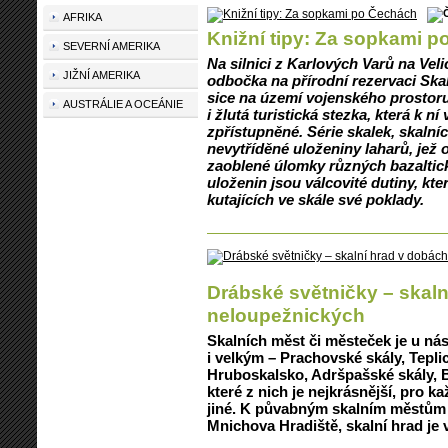
AFRIKA
Knižní tipy: Za sopkami 
SEVERNÍ AMERIKA
Na silnici z Karlových Varů na Vel
JIŽNÍ AMERIKA
odbočka na přírodní rezervaci Skalk
sice na území vojenského prostoru
AUSTRÁLIE A OCEÁNIE
i žlutá turistická stezka, která k n
zpřístupněné. Série skalek, skalní
nevytříděné uloženiny laharů, jež 
zaoblené úlomky různých bazaltic
uloženin jsou válcovité dutiny, kte
kutajících ve skále své poklady.
Drábské světničky – skaln
neloupežnických
Skalních měst či městeček je u ná
i velkým – Prachovské skály, Tepli
Hruboskalsko, Adršpašské skály, B
které z nich je nejkrásnější, pro k
jiné. K půvabným skalním městům p
Mnichova Hradiště, skalní hrad je 