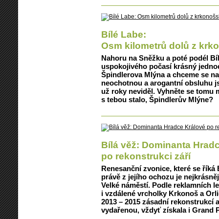
Bílé Labe:
Osm kilometrů dolů z krk
Nahoru na Sněžku a poté podél Bíl
uspokojivého počasí krásný jedno
Špindlerova Mlýna a chceme se nají
neochotnou a arogantní obsluhu j
už roky neviděl. Vyhněte se tomu m
s tebou stalo, Špindlerův Mlýne?
Bílá věž: Dominanta Hrad
po rekonstrukci září
Renesanční zvonice, které se říká 
právě z jejího ochozu je nejkrásně
Velké náměstí. Podle reklamních le
i vzdálené vrcholky Krkonoš a Orli
2013 – 2015 zásadní rekonstrukcí 
vydařenou, vždyť získala i Grand P