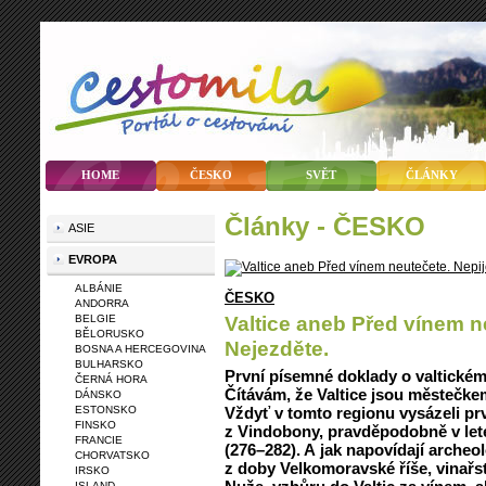
HOME
ČESKO
SVĚT
ČLÁNKY
články - ČESKO
ASIE
EVROPA
ALBÁNIE
ČESKO
ANDORRA
Valtice aneb Před vínem n
BELGIE
BĚLORUSKO
Nejezděte.
BOSNA A HERCEGOVINA
BULHARSKO
První písemné doklady o valtickém v
ČERNÁ HORA
Čítávám, že Valtice jsou městečkem 
DÁNSKO
ESTONSKO
Vždyť v tomto regionu vysázeli prv
FINSKO
z Vindobony, pravděpodobně v lete
FRANCIE
(276–282). A jak napovídají arche
CHORVATSKO
z doby Velkomoravské říše, vinař
IRSKO
ISLAND