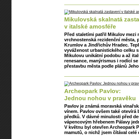
Mikulovská skalnatá zast
v italské amosféře
Před staletími patřil Mikulov mezi
vrchnostenská rezidenční města, 
Krumlov a Jindřichův Hradec. Tepl
vyváženost urbanistického celku s
Mikulovu unikátní podobu a až ital
renesance, manýrismus i rodící se 
přestavbu města podle plánů Jeho 
Archeopark Pavlov:
Jednou nohou v pravěku
Pavlov je známá moravská vinařská
vínem. Pavlov ovšem také otevírá
předků. V dávné minulosti před desí
vápencovým hřebenem Pálavy jední
V květnu byl otevřen Archeopark Pav
mamutů, o nichž jsem čítával celé 