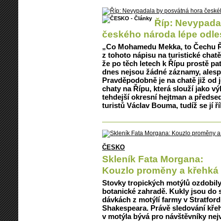
Říp: Nevypada
českého národa lépe odl
„Co Mohamedu Mekka, to Čechu Ř
z tohoto nápisu na turistické chatě 
že po těch letech k Řípu prostě pa
dnes nejsou žádné záznamy, alesp
Pravděpodobně je na chatě již od j
chaty na Řípu, která slouží jako vý
tehdejší okresní hejtman a předs
turistů Václav Bouma, tudíž se jí 
ČESKO
Skleník Fata Morgana:
Kouzlo proměny a křehká 
Stovky tropických motýlů ozdobily
botanické zahradě. Kukly jsou do 
dávkách z motýlí farmy v Stratford
Shakespeara. Právě sledování kř
v motýla bývá pro návštěvníky nej