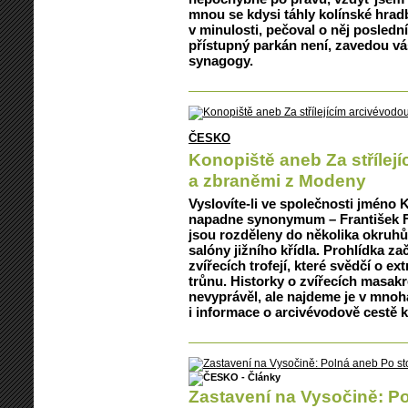
mnou se kdysi táhly kolínské hradb
v minulosti, pečoval o něj posledn
přístupný parkán není, zavedou v
synagogy.
ČESKO
Konopiště aneb Za střílej
a zbraněmi z Modeny
Vyslovíte-li ve společnosti jméno
napadne synonymum – František F
jsou rozděleny do několika okruhů,
salóny jižního křídla. Prohlídka z
zvířecích trofejí, které svědčí o e
trůnu. Historky o zvířecích masa
nevyprávěl, ale najdeme je v mno
i informace o arcivévodově cestě 
Zastavení na Vysočině: P