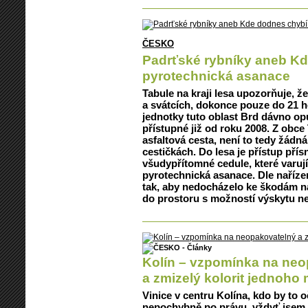
ČESKO
Padrťské rybníky aneb K
pyrotechnická asanace
Tabule na kraji lesa upozorňuje, ž
a svátcích, dokonce pouze do 21 h
jednotky tuto oblast Brd dávno opu
přístupné již od roku 2008. Z obc
asfaltová cesta, není to tedy žádn
cestičkách. Do lesa je přístup pří
všudypřítomné cedule, které varují
pyrotechnická asanace. Dle nařízen
tak, aby nedocházelo ke škodám n
do prostoru s možností výskytu n
Kolín – vzpomínka na neo
a zmizelý kolorit jednoho
Vinice v centru Kolína, kdo by to 
nepochybně po právu, vždyť jsem n