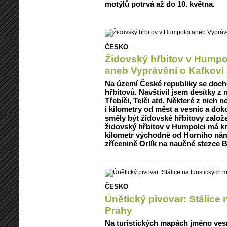
motýlů potrvá až do 10. května.
ČESKO
Židovský hřbitov v Humpo
aneb Vyprávění o Kafkovi 
Na území České republiky se docho
hřbitovů. Navštívil jsem desítky z 
Třebíči, Telči atd. Některé z nich 
i kilometry od měst a vesnic a dok
směly být židovské hřbitovy založe
židovský hřbitov v Humpolci má k
kilometr východně od Horního námě
zřícenině Orlík na naučné stezce B
ČESKO
Únětický pivovar: Stálice 
Prahy
Na turistických mapách jméno ves