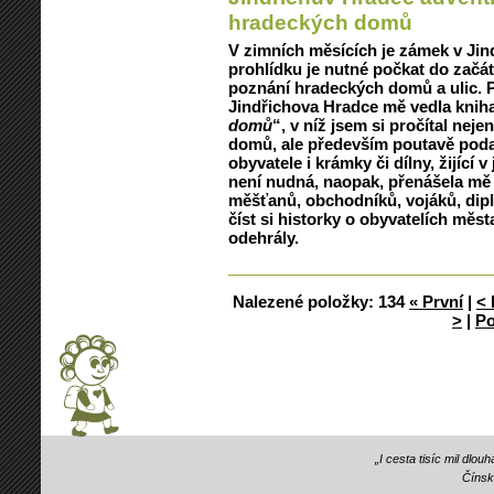
hradeckých domů
V zimních měsících je zámek v Jin
prohlídku je nutné počkat do začá
poznání hradeckých domů a ulic. P
Jindřichova Hradce mě vedla knih
domů
“, v níž jsem si pročítal nej
domů, ale především poutavě podano
obyvatele i krámky či dílny, žijící 
není nudná, naopak, přenášela mě h
měšťanů, obchodníků, vojáků, dipl
číst si historky o obyvatelích měs
odehrály.
Nalezené položky:
134
« První
|
< 
>
|
Po
„I cesta tisíc mil dlo
Čínsk