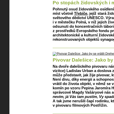
Po stopách židovských i
Pohnutý osud židovského osídlení 
míst včetně
Třebíče
, jejíž stará ž
světového dědictví UNESCO. Výraz
i v městečku Polná, v níž jejich živ
odsunuti do koncentračních tábor
z prostředků Evropského fondu pro
architektonické a kulturní židovsk
rekonstruovaných objektů synago
Pivovar Dalešice: Jako by 
Na dvoře dalešického pivovaru nás p
vizitce) Ladislav Urban a doslova z
může představit, jak žije pivovar, 
Není divu, díky energii a schopno
vrátil do života objekt, v němž se 
komín po vzoru Pepina Jaromíra H
správcové Magdy Vašáryové nás ale
nevím, já Vás tam pustím, Vy spad
A tak jsme nerušili čapí rodinku, k
v pivovaru filmových Postřižin.