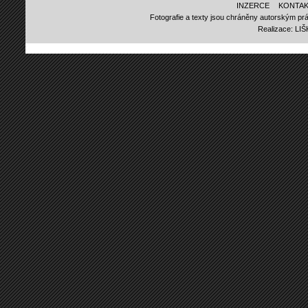
INZERCE
KONTAK
Fotografie a texty jsou chráněny autorským prá
Realizace:
LI