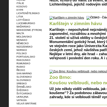
Nuže, vzhůru do Valtic za vínem, a
ITÁLIE
Lichtenštejnů, jejichž rodovým síd
KOSOVO
KYPR
LICHTENŠTEJNSKO
LITVA
LOTYŠSKO
Karlštejn v zimním hávu
LUCEMBURSKO
MAĎARSKO
Karlštejn – nepochybně nejznámějš
MAKEDONIE (FYROM)
zapomnění, rozsáhlou a mnohými k
MALTA
MOLDAVSKO
21. století si užívá obliby u českýc
MONAKO
Monumentální gotický hrad, který 
NĚMECKO
ve stejném roce jako Univerzita K
NIZOZEMSKO
českých zemí, jehož návštěva pat
NORSKO
Nejlépe v letní dny, ale hrad – zah
POLSKO
PORTUGALSKO
veřejnosti i poslední den roku. A i
RAKOUSKO
RUMUNSKO
RUSKO
ŘECKO
SAN MARINO
Zoo Brno:
SLOVENSKO
SLOVINSKO
Koušou velbloudi, nebo 
SRBSKO
ŠPANĚLSKO
Už jste někdy viděli velblouda, ja
ŠVÉDSKO
koušeme“? Za podobnou zábavou 
ŠVÝCARSKO
zahrady, kde si velbloudi téměř vy
UKRAJINA
VATIKÁN
VELKÁ BRITÁNIE