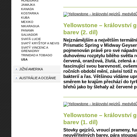
HONDURAS
JAMAJKA
KANADA
KOSTARIKA
KUBA
MEXIKO
Yellowstone – království 
NIKARAGUA
PANAMA
barev (2. díl)
SALVADOR
SVATÁ LUCIE
Nejznámějším a největším termál
SVATÝ KRYŠTOF A NEVIS
Prismatic Spring v Midway Geyser 
SVATÝ VINCENC A
pojmenován právě pro své nápadné
GRENADINY
duhovému rozptylu bílého světla 
TRINIDAD A TOBAGO
USA
červená, oranžová, žlutá, zelená a
fascinující svou barevností, ovše
JIŽNÍ AMERIKA
ročních období mění, závisí totiž
bakterií a řas. Většinou vídáme up
AUSTRÁLIE A OCEÁNIE
směrem ke krajům přechází do tyrk
břehů jako by šlehaly až červené 
Yellowstone – království 
barev (1. díl)
Stovky gejzírů, vroucí prameny, fu
neuvěřitelných barev, pára stoupa