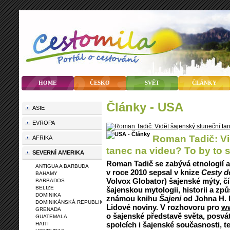
HOME
ČESKO
SVĚT
ČLÁNKY
články - USA
ASIE
EVROPA
Roman Tadič: Vi
AFRIKA
tanec na videu? To by to s
SEVERNÍ AMERIKA
Roman Tadič se zabývá etnologií a 
ANTIGUA A BARBUDA
v roce 2010 sepsal v knize
Cesty d
BAHAMY
Volvox Globator) šajenské mýty, čí
BARBADOS
BELIZE
šajenskou mytologii, historii a zp
DOMINIKA
známou knihu
Šajeni
od Johna H. M
DOMINIKÁNSKÁ REPUBLIKA
Lidové noviny. V rozhovoru pro
ww
GRENADA
o šajenské představě světa, posvá
GUATEMALA
spolcích i šajenské současnosti, t
HAITI