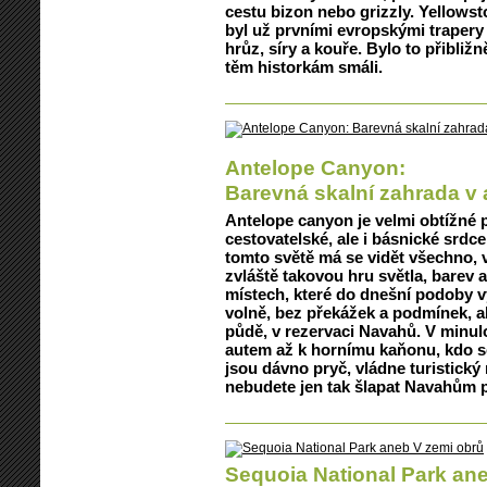
cestu bizon nebo grizzly. Yellowst
byl už prvními evropskými traper
hrůz, síry a kouře. Bylo to přibliž
těm historkám smáli.
Antelope Canyon:
Barevná skalní zahrada v 
Antelope canyon je velmi obtížné p
cestovatelské, ale i básnické srdc
tomto světě má se vidět všechno, v
zvláště takovou hru světla, barev 
místech, které do dnešní podoby v
volně, bez překážek a podmínek, a
půdě, v rezervaci Navahů. V minulo
autem až k hornímu kaňonu, kdo se 
jsou dávno pryč, vládne turistický
nebudete jen tak šlapat Navahům po
Sequoia National Park an