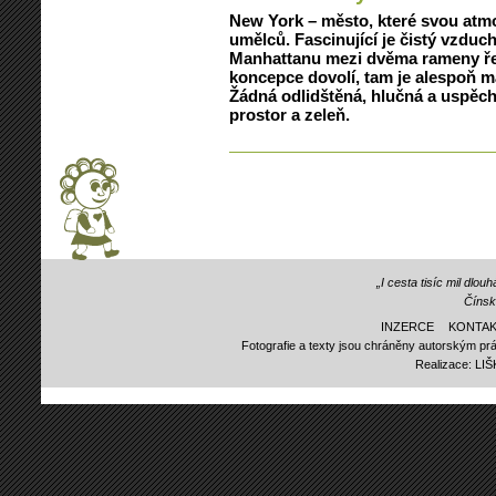
New York – město, které svou at
umělců. Fascinující je čistý vzduc
Manhattanu mezi dvěma rameny ře
koncepce dovolí, tam je alespoň m
Žádná odlidštěná, hlučná a uspěch
prostor a zeleň.
„I cesta tisíc mil dlo
Čínsk
INZERCE
KONTAK
Fotografie a texty jsou chráněny autorským prá
Realizace:
LI