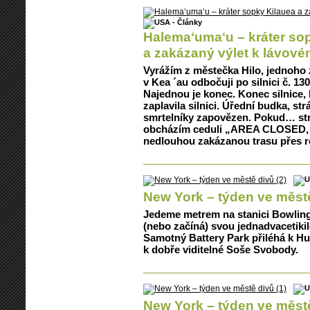
Halemaʻumaʻu – kráter so
a zakázaný výlet k lávov
Vyrážím z městečka Hilo, jednoho 
v Kea ´au odbočuji po silnici č. 
Najednou je konec. Konec silnice,
zaplavila silnici. Úřední budka, st
smrtelníky zapovězen. Pokud… str
obcházím ceduli „AREA CLOSED
nedlouhou zakázanou trasu přes ro
New York – týden ve městě
Jedeme metrem na stanici Bowling
(nebo začíná) svou jednadvacetiki
Samotný Battery Park přiléhá k Hud
k dobře viditelné Soše Svobody.
New York – týden ve městě