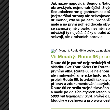
Jak název napovídá, Sequoia Nati
obrovských, nejmohutnějších živý
Sequoiadendron giganteum se doží
(nejstaršími stromy ale sekvojovce
druhohor, kdy se po Zemi proháněli
malé a na první pohled docela obyč
se samozřejmě v parku nesmějí sbír
odvážejí ty největší šišky dlouhé 
sekvojí, ale z místních borovic.
Vít Moudrý: Route 66 je ce
Route 66 je patrně nejproslulejší s
skladbu Get Your Kicks On Route 6
prvního alba. Route 66 je nejeno
ale i milovníků americké historie.
projeli Route 66, to zvládli tak sty
příprav a zdokumentování starých,
Route 66 ze sedla stejně slavnéh
a navíc po dalších čtyřech letech 
5000 mil legendami USA
. Právě o 
Moudrý v rozhovoru pro
www.cest