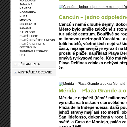
HONDURAS
JAMAJKA
KANADA
KOSTARIKA
Cancún – jedno odpoledne
KUBA
MEXIKO
Cancún nemá dlouhé dějiny, dokon
NIKARAGUA
PANAMA
Město bylo uměle založené z rozh
SALVADOR
turistické centrum. Bouřlivě se ro
SVATÁ LUCIE
milionovou metropolí Yucatánu, v
SVATÝ KRYŠTOF A NEVIS
tolik hotelů, včetně těch nejdražš
SVATÝ VINCENC A
GRENADINY
času, nejzajímavější je vyrazit n
TRINIDAD A TOBAGO
proslulé pláže, například Playa De
USA
omývá tyrkysové moře. Kdo má rád 
Playa Delfines zdaleka nebývá pře
JIŽNÍ AMERIKA
že.
AUSTRÁLIE A OCEÁNIE
Mérida – Plaza Grande a 
Mérida je největší (téměř miliono
vyrostla na troskách starověkého 
Plaza de la Independecia, další po
jehož strany mají asi sto metrů, o
San Ildefonso, dokončená v roce 15
světě, a Casa de Montejo, palác z
z roku 1549.