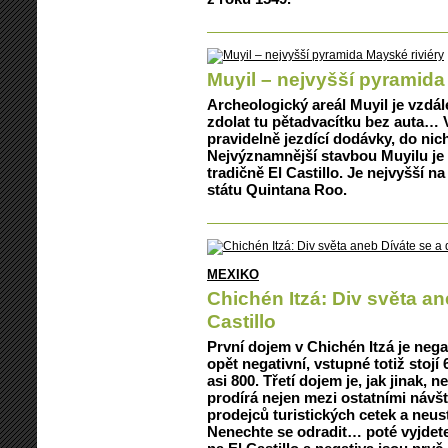
Muyil – nejvyšší pyramida
Archeologický areál Muyil je vzdál
zdolat tu pětadvacítku bez auta… V
pravidelně jezdící dodávky, do nich
Nejvýznamnější stavbou Muyilu je
tradičně El Castillo. Je nejvyšší n
státu Quintana Roo.
MEXIKO
Chichén Itzá: Div světa an
Castillo
První dojem v Chichén Itzá je nega
opět negativní, vstupné totiž stojí
asi 800. Třetí dojem je, jak jinak, 
prodírá nejen mezi ostatními návšt
prodejců turistických cetek a neust
Nenechte se odradit… poté vyjdete 