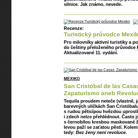
silnice. Jak známo, nevede.
Recenze:
Turistický průvodce Mexi
Pro milovníky aktivní turistiky a p
do češtiny přeloženého průvodce
Aktualizované 11. vydání.
MEXIKO
San Cristóbal de las Casa
Zapaturismo aneb Revolu
Tequila proudem neteče (vlastně, j
barevných uličkách San Cristóbalu
s rudou pěticípou hvězdou uprostře
i zdech nelze přehlédnout. Často j
s černobílou kresbou maskované ž
levou paží se zaťatou pěstí. Kole
tedy:
Bez ženy není revoluce
.