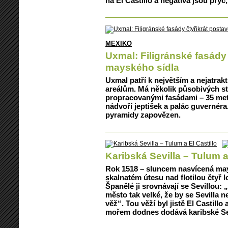
na El Castillo a negativa jsou pryč
MEXIKO
Uxmal: Filigránské fasády
mayského sídla
Uxmal patří k největším a nejatr
areálům. Má několik působivých st
propracovanými fasádami – 35 met
nádvoří jeptišek a palác guvernéra.
pyramidy zapovězen.
Karibská Sevilla – Tulum a 
Rok 1518 – sluncem nasvícená may
skalnatém útesu nad flotilou čtyř 
Španělé ji srovnávají se Sevillou:
město tak velké, že by se Sevilla n
věž“. Tou věží byl jistě El Castill
mořem dodnes dodává karibské Sev