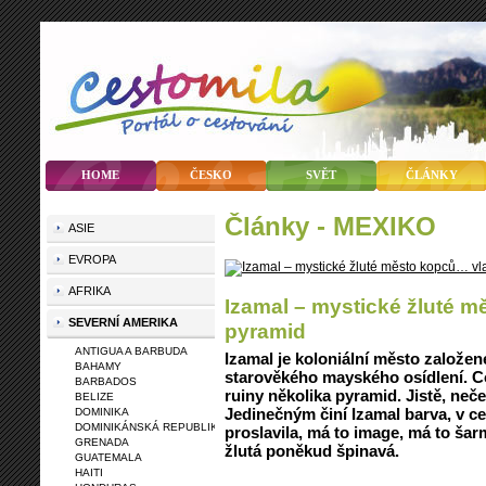
HOME
ČESKO
SVĚT
ČLÁNKY
články - MEXIKO
ASIE
EVROPA
AFRIKA
Izamal – mystické žluté 
SEVERNÍ AMERIKA
pyramid
ANTIGUA A BARBUDA
Izamal je koloniální město založené
BAHAMY
starověkého mayského osídlení. C
BARBADOS
ruiny několika pyramid. Jistě, neč
BELIZE
Jedinečným činí Izamal barva, v ce
DOMINIKA
DOMINIKÁNSKÁ REPUBLIKA
proslavila, má to image, má to šar
GRENADA
žlutá poněkud špinavá.
GUATEMALA
HAITI