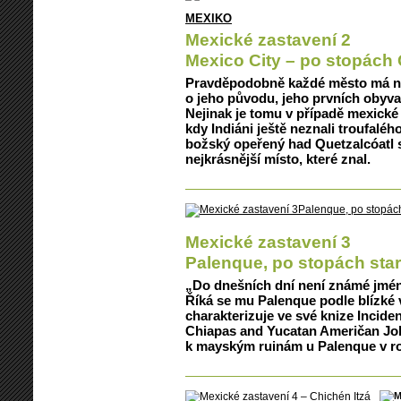
MEXIKO
Mexické zastavení 2
Mexico City – po stopách 
Pravděpodobně každé město má něj
o jeho původu, jeho prvních obyvat
Nejinak je tomu v případě mexické
kdy Indiáni ještě neznali troufalé
božský opeřený had Quetzalcóatl 
nejkrásnější místo, které znal.
Mexické zastavení 3
Palenque, po stopách sta
„Do dnešních dní není známé jmén
Říká se mu Palenque podle blízké 
charakterizuje ve své knize Inciden
Chiapas and Yucatan Američan Jo
k mayským ruinám u Palenque v ro