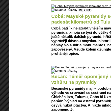
MEXIKO
Cobá: Mayské pyramidy s
padesát kilometrů od Tul
Cobá patří k nejatraktivnějším m
pyramida Ixmoja se tyčí do výšky 4
ještě několik dalších pyramid, hřiš
vyprávějí dávnou mayskou histori
nápisy No subir a monumentos, na
zapovězený. Všude kolem džungle
prohánějí opice.
Becán: Téměř opomíjený m
vzhůru na pyramidy
Becánské pyramidy mají – podobn
výhodu ve srovnání se sestrami na
Chichén Itzá, Tulumu, Cobá či Uxma
parádní výhled na ostatní pyramid
ozývá hukot ptactva. A nikde nikdo
zapomenutý.