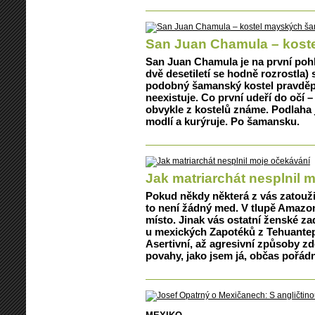
San Juan Chamula – kos
San Juan Chamula je na první poh
dvě desetiletí se hodně rozrostla
podobný šamanský kostel pravděp
neexistuje. Co první udeří do očí –
obvykle z kostelů známe. Podlaha je
modlí a kurýruje. Po šamansku.
Jak matriarchát nesplnil 
Pokud někdy některá z vás zatoužil
to není žádný med. V tlupě Amazo
místo. Jinak vás ostatní ženské z
u mexických Zapotéků z Tehuantepe
Asertivní, až agresivní způsoby zd
povahy, jako jsem já, občas pořádn