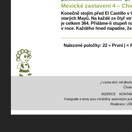
Mexické zastavení 4 – Chi
Konečně stojím před El Castillo v
starých Mayů. Na každé ze čtyř str
je celkem 364. Přidáme-li stupeň 
v roce. Každého hned napadne, ž
Nalezené položky:
22
« První
|
< 
„I cesta tisíc mil dlo
Čínsk
INZERCE
KONTAK
Fotografie a texty jsou chráněny autorským prá
Realizace:
LI