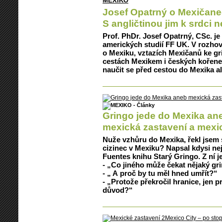
MEXIKO
Josef Opatrný o Mexičane
S angličtinou jim k srdci n
Prof. PhDr. Josef Opatrný, CSc. je
amerických studií FF UK. V rozho
o Mexiku, vztazích Mexičanů ke gr
cestách Mexikem i českých kořene
naučit se před cestou do Mexika a
Gringo jede do Mexika an
mexická zastavení a mexi
Nuže vzhůru do Mexika, řekl jsem si
cizinec v Mexiku? Napsal kdysi nej
Fuentes knihu Starý Gringo. Z ní j
- „Co jiného může čekat nějaký gr
- „ A proč by tu měl hned umřít?“
- „Protože překročil hranice, jen 
důvod?“