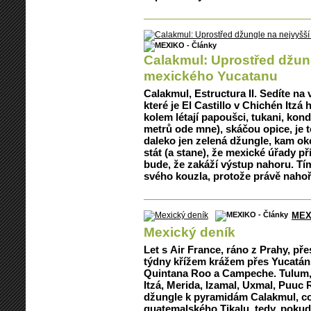
Calakmul: Uprostřed džun
mexického Yucatanu
Calakmul, Estructura II. Sedíte na 
které je El Castillo v Chichén Itzá
kolem létají papoušci, tukani, kond
metrů ode mne), skáčou opice, je t
daleko jen zelená džungle, kam o
stát (a stane), že mexické úřady p
bude, že zakáží výstup nahoru. Tí
svého kouzla, protože právě nahoře
MEX
Mexický deník
Let s Air France, ráno z Prahy, př
týdny křížem krážem přes Yucatáns
Quintana Roo a Campeche. Tulum, 
Itzá, Merida, Izamal, Uxmal, Puuc 
džungle k pyramidám Calakmul, což
guatemalského Tikalu, tedy, pokud