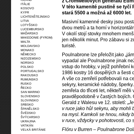
z Cromwellových generálů Edmu
ITÁLIE
V této kamenité pustině se tyč
KOSOVO
stará 5500 a možná až 6000 let.
KYPR
LICHTENŠTEJNSKO
Masivní kamenné desky jsou posta
LITVA
LOTYŠSKO
dvou metrů a ta horní v horizontá
LUCEMBURSKO
V okolí stojí stovky mnohem menšíc
MAĎARSKO
MAKEDONIE (FYROM)
jen několik minut. Pro zábavu si 
MALTA
turisté.
MOLDAVSKO
MONAKO
Poulnabrone lze přeložit jako „j
NĚMECKO
NIZOZEMSKO
vypadal ale Poulnabrone jinak než
NORSKO
vstup do hrobky, v jejíž pohřební
POLSKO
PORTUGALSKO
1986 kostry 16 dospělých a šesti 
RAKOUSKO
A vše co zemřelí potřebovali na 
RUMUNSKO
sekyry, keramické nádoby, šperky
RUSKO
ŘECKO
zemřela do třiceti let, někteří mě
SAN MARINO
pravděpodobně v častých bojích. 
SLOVENSKO
SLOVINSKO
Gerald z Walesu ve 12. století: „
Je
SRBSKO
v ruce jako hůl sekyru, aby mohli b
ŠPANĚLSKO
ŠVÉDSKO
na mysl. Kamkoli se hnou, nikdy be
ŠVÝCARSKO
v ruce, vždycky v pohotovosti, co s
UKRAJINA
VATIKÁN
Flóru v Burren – Poulnabrone Dolm
VELKÁ BRITÁNIE