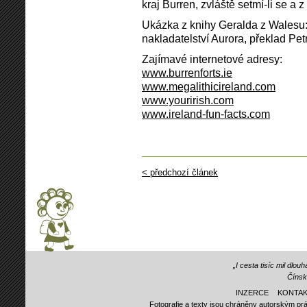
kraj Burren, zvláště setmí-li se a
Ukázka z knihy Geralda z Walesu:
nakladatelství Aurora, překlad Pe
Zajímavé internetové adresy:
www.burrenforts.ie
www.megalithicireland.com
www.yourirish.com
www.ireland-fun-facts.com
< předchozí článek
„I cesta tisíc mil dlo
Čínsk
INZERCE
KONTAK
Fotografie a texty jsou chráněny autorským prá