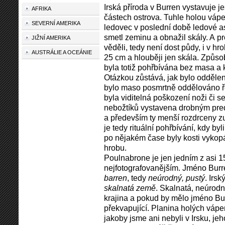
Irská příroda v Burren vystavuje je
AFRIKA
částech ostrova. Tuhle holou vápe
SEVERNÍ AMERIKA
ledovec v poslední době ledové asi
smetl zeminu a obnažil skály. A pr
JIŽNÍ AMERIKA
věděli, tedy není dost půdy, i v 
AUSTRÁLIE A OCEÁNIE
25 cm a hlouběji jen skála. Způso
byla totiž pohřbívána bez masa a 
Otázkou zůstává, jak bylo odděle
bylo maso posmrtně oddělováno ř
byla viditelná poškození noži či s
nebožtíků vystavena drobným pred
a především ty menší rozdrceny z
je tedy rituální pohřbívání, kdy by
po nějakém čase byly kosti vykop
hrobu.
Poulnabrone je jen jedním z asi 1
nejfotografova­nějším. Jméno Bur
barren
, tedy
neúrodný, pustý
. Irs
skalnatá země
. Skalnatá, neúrodn
krajina a pokud by mělo jméno Bur
překvapující. Planina holých vápe
jakoby jsme ani nebyli v Irsku, je