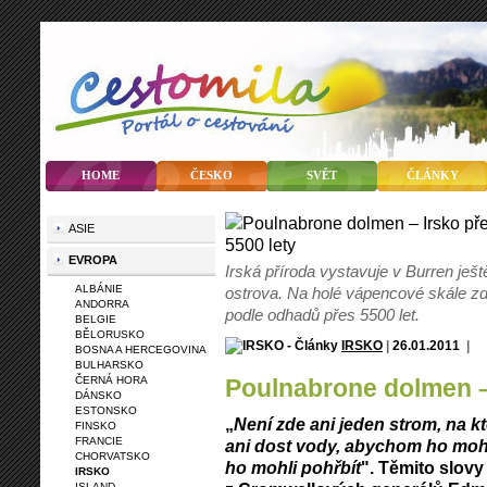
HOME
ČESKO
SVĚT
ČLÁNKY
ASIE
EVROPA
Irská příroda vystavuje v Burren ješt
ALBÁNIE
ostrova. Na holé vápencové skále zd
ANDORRA
podle odhadů přes 5500 let.
BELGIE
BĚLORUSKO
IRSKO
|
26.01.2011
|
BOSNA A HERCEGOVINA
BULHARSKO
ČERNÁ HORA
Poulnabrone dolmen –
DÁNSKO
ESTONSKO
„
Není zde ani jeden strom, na k
FINSKO
FRANCIE
ani dost vody, abychom ho mohl
CHORVATSKO
ho mohli pohřbít
". Těmito slovy
IRSKO
ISLAND