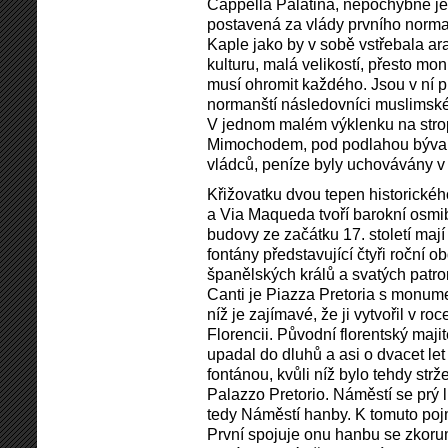
Cappella Palatina, nepochybně jed
postavená za vlády prvního norman
Kaple jako by v sobě vstřebala 
kulturu, malá velikostí, přesto m
musí ohromit každého. Jsou v ní p
normanští následovníci muslimské 
V jednom malém výklenku na strop
Mimochodem, pod podlahou býval
vládců, peníze byly uchovávány v
Křižovatku dvou tepen historické
a Via Maqueda tvoří barokní osmib
budovy ze začátku 17. století mají
fontány představující čtyři roční 
španělských králů a svatých patro
Canti je Piazza Pretoria s monum
níž je zajímavé, že ji vytvořil v r
Florencii. Původní florentský maji
upadal do dluhů a asi o dvacet le
fontánou, kvůli níž bylo tehdy strž
Palazzo Pretorio. Náměstí se prý 
tedy Náměstí hanby. K tomuto poj
První spojuje onu hanbu se zkor