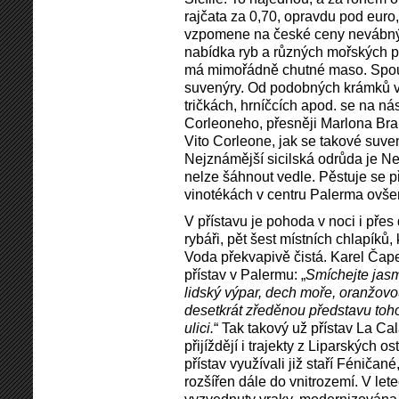
rajčata za 0,70, opravdu pod euro
vzpomene na české ceny nevábnýc
nabídka ryb a různých mořských p
má mimořádně chutné maso. Spous
suvenýry. Od podobných krámků ve
tričkách, hrníčcích apod. se na nás
Corleoneho, přesněji Marlona Bra
Vito Corleone, jak se takové suven
Nejznámější sicilská odrůda je Ne
nelze šáhnout vedle. Pěstuje se 
vinotékách v centru Palerma ovš
V přístavu je pohoda v noci i př
rybáři, pět šest místních chlapíků, k
Voda překvapivě čistá. Karel Čape
přístav v Palermu: „
Smíchejte jasmí
lidský výpar, dech moře, oranžovou
desetkrát zředěnou představu toho
ulici.
“ Tak takový už přístav La Cal
přijíždějí i trajekty z Liparských o
přístav využívali již staří Féniča
rozšířen dále do vnitrozemí. V le