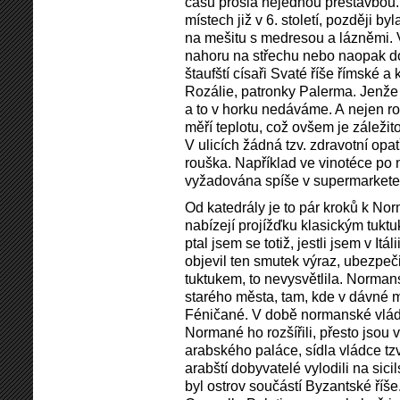
času prošla nejednou přestavbou. 
místech již v 6. století, později
na mešitu s medresou a lázněmi. 
nahoru na střechu nebo naopak dol
štaufští císaři Svaté říše římské a
Rozálie, patronky Palerma. Jenže
a to v horku nedáváme. A nejen r
měří teplotu, což ovšem je záležito
V ulicích žádná tzv. zdravotní opa
rouška. Například ve vinotéce po 
vyžadována spíše v supermarkete
Od katedrály je to pár kroků k N
nabízejí projížďku klasickým tuk
ptal jsem se totiž, jestli jsem v It
objevil ten smutek výraz, ubezpečil
tuktukem, to nevysvětlila. Norman
starého města, tam, kde v dávné 
Féničané. V době normanské vlády
Normané ho rozšířili, přesto jsou
arabského paláce, sídla vládce tz
arabští dobyvatelé vylodili na sici
byl ostrov součástí Byzantské říše