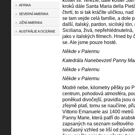
kostel sv. Terezie, dále kostel San
AFRIKA
kroků dále Santa Maria della Pietà
čtvrtí, to si tak kráčíte uličkou, n
SEVERNÍ AMERIKA
se tam vejde celá famílie, a dole 
JIŽNÍ AMERIKA
další, italský, pardon, sicilský tón
Siciliana, živá, nepřehlédnutelná
AUSTRÁLIE A OCEÁNIE
jako v italských filmech. Hned by 
se. Ale jsme pouze hosté.
Někde v Palermu
Katedrála Nanebevzetí Panny Ma
Někde v Palermu
Někde v Palermu
Modré nebe, kilometry pěšky po Pa
centrum, pohodová atmosféra, pouze
poněkud divočejší, pravidla jsou o
zřejmě platí, tomu se naučíme, př
Vittorio Emanuele asi 1400 metrů
Panny Marie, která patří do ara
zapsaných na seznam světového k
současný vzhled se liší od původní