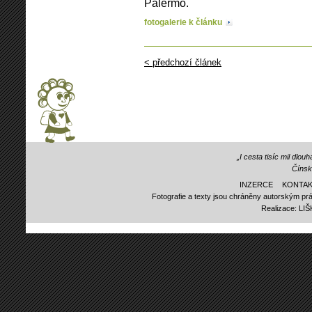
Palermo.
fotogalerie k článku
< předchozí článek
„I cesta tisíc mil dlo
Čínsk
INZERCE
KONTAK
Fotografie a texty jsou chráněny autorským prá
Realizace:
LI