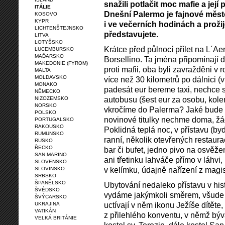
snažili potlačit moc mafie a její 
ITÁLIE
Dnešní Palermo je fajnové měst
KOSOVO
KYPR
i ve večerních hodinách a prožije
LICHTENŠTEJNSKO
představujete.
LITVA
LOTYŠSKO
Krátce před půlnocí přílet na L´Ae
LUCEMBURSKO
MAĎARSKO
Borsellino. Ta jména připomínají dv
MAKEDONIE (FYROM)
proti mafii, oba byli zavražděni v
MALTA
MOLDAVSKO
více než 30 kilometrů po dálnici 
MONAKO
padesát eur bereme taxi, nechce s
NĚMECKO
autobusu (šest eur za osobu, kole
NIZOZEMSKO
NORSKO
vkročíme do Palerma? Jaké bude 
POLSKO
novinové titulky nechme doma, žá
PORTUGALSKO
RAKOUSKO
Poklidná teplá noc, v přístavu (by
RUMUNSKO
ranní, několik otevřených restaura
RUSKO
ŘECKO
bar či bufet, jedno pivo na osvěž
SAN MARINO
ani třetinku lahváče přímo v láhvi,
SLOVENSKO
v kelímku, údajně nařízení z magis
SLOVINSKO
SRBSKO
ŠPANĚLSKO
Ubytování nedaleko přístavu v his
ŠVÉDSKO
vydáme jakýmkoli směrem, všude k
ŠVÝCARSKO
uctívají v něm ikonu Ježíše dítěte
UKRAJINA
VATIKÁN
z přilehlého konventu, v němž bý
VELKÁ BRITÁNIE