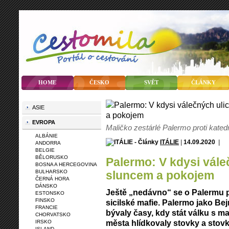
HOME
ČESKO
SVĚT
ČLÁNKY
ASIE
EVROPA
Maličko zestárlé Palermo proti kate
ALBÁNIE
ITÁLIE
|
14.09.2020
|
ANDORRA
BELGIE
BĚLORUSKO
Palermo: V kdysi válečných ulicích zalitých
BOSNA A HERCEGOVINA
BULHARSKO
sluncem a pokojem
ČERNÁ HORA
DÁNSKO
Ještě „nedávno“ se o Palermu p
ESTONSKO
FINSKO
sicilské mafie. Palermo jako Bejr
FRANCIE
bývaly časy, kdy stát válku s maf
CHORVATSKO
města hlídkovaly stovky a stovky
IRSKO
ISLAND