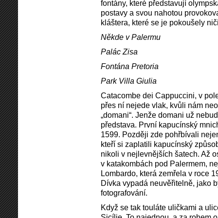
fontány, které představují olymps
postavy a svou nahotou provokova
kláštera, které se je pokoušely niči
Někde v Palermu
Palác Zisa
Fontána Pretoria
Park Villa Giulia
Catacombe dei Cappuccini, v poled
přes ní nejede vlak, kvůli nám neo
„domani“. Jenže domani už nebudem
představa. První kapucínský mnic
1599. Později zde pohřbívali neje
kteří si zaplatili kapucínský způso
nikoli v nejlevnějších šatech. Až 
v katakombách pod Palermem, nej
Lombardo, která zemřela v roce 19
Dívka vypadá neuvěřitelně, jako 
fotografování.
Když se tak touláte uličkami a ulicem
Sicílie. To najednou, a za rohem 