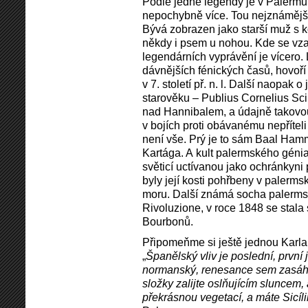
Podle jedné legendy je v Palermu
nepochybně více. Tou nejznámější 
Bývá zobrazen jako starší muž s 
někdy i psem u nohou. Kde se vza
legendárních vyprávění je vícero.
dávnějších fénických časů, hovoří
v 7. století př. n. l. Další naopak
starověku – Publius Cornelius Sci
nad Hannibalem, a údajně takovou
v bojích proti obávanému nepřítel
není vše. Prý je to sám Baal Ham
Kartága. A kult palermského génia 
světicí uctívanou jako ochránkyni
byly její kosti pohřbeny v palerms
moru. Další známá socha palerms
Rivoluzione, v roce 1848 se stala
Bourbonů.
Připomeňme si ještě jednou Karla Č
„
Španělský vliv je poslední, první 
normanský, renesance sem zasáhla
složky zalijte oslňujícím sluncem
překrásnou vegetací, a máte Sicílii