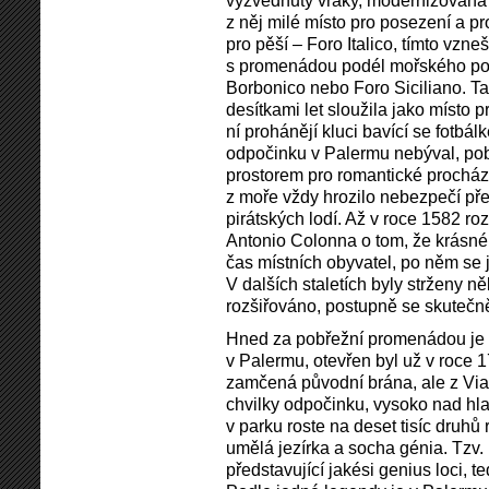
vyzvednuty vraky, modernizována k
z něj milé místo pro posezení a p
pro pěší – Foro Italico, tímto vz
s promenádou podél mořského pobř
Borbonico nebo Foro Siciliano. Ta
desítkami let sloužila jako místo 
ní prohánějí kluci bavící se fotb
odpočinku v Palermu nebýval, po
prostorem pro romantické procház
z moře vždy hrozilo nebezpečí p
pirátských lodí. Až v roce 1582 ro
Antonio Colonna o tom, že krásné
čas místních obyvatel, po něm se 
V dalších staletích byly strženy n
rozšiřováno, postupně se skutečně
Hned za pobřežní promenádou je Vi
v Palermu, otevřen byl už v roce 
zamčená původní brána, ale z Via
chvilky odpočinku, vysoko nad hla
v parku roste na deset tisíc druhů 
umělá jezírka a socha génia. Tzv. 
představující jakési genius loci, 