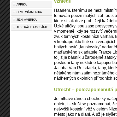
vzhledu
AFRIKA
Haarlem, kterému se mezi místními 
SEVERNÍ AMERIKA
lemován poezií malých zahrad s o
JIŽNÍ AMERIKA
které si tak drze prohlížejí každ
Úzké uličky jsou zase prosyceny 
AUSTRÁLIE A OCEÁNIE
v momentě, kdy se rozsvítí večern
zvuk temných kostelních varhan, 
v kontrapunktu líně se zvedajícíc
hbitých prstů „faustovsky“ nadané
maďarského skladatele Franze Lis
to již je básník u čarodějné zátok
poslední tahy neklidně kapající ba
Jacoba Van Ruisdaela, tahy, které
nějakého nám zatím neznámého díl
nádherných okolních přírodních s
Utrecht – polozapomenutá p
Je mlhavé ráno a chocholky nače
obletují – sluší se poznamenat, ž
nejvyšší kostelní věž v celém Niz
město jako na dlani. A už je slyšet