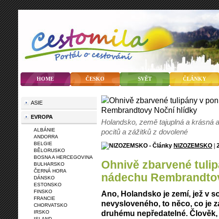
HOME
ČESKO
SVĚT
ČLÁNKY
ASIE
EVROPA
Holandsko, země tajuplná a krásná 
ALBÁNIE
pocitů a zážitků z dovolené
ANDORRA
BELGIE
NIZOZEMSKO
|
BĚLORUSKO
BOSNA A HERCEGOVINA
Ohnivě zbarvené tulipány v ponurém
BULHARSKO
ČERNÁ HORA
nádechu Rembrandtov
DÁNSKO
ESTONSKO
FINSKO
Ano, Holandsko je zemí, jež v 
FRANCIE
nevysloveného, to něco, co je 
CHORVATSKO
druhému nepředatelné. Člověk, 
IRSKO
ISLAND