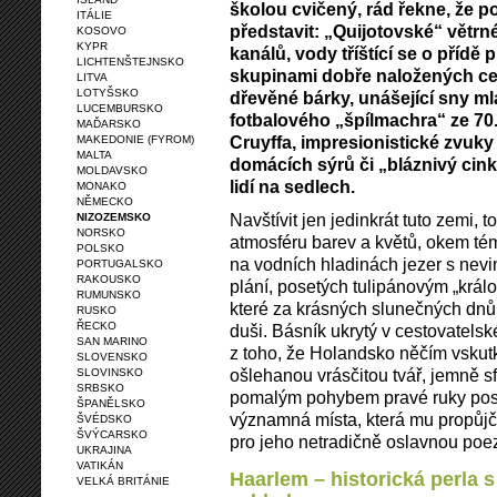
školou cvičený, rád řekne, že
ITÁLIE
představit: „Quijotovské“ větrné
KOSOVO
KYPR
kanálů, vody tříštící se o přídě 
LICHTENŠTEJNSKO
skupinami dobře naložených ces
LITVA
LOTYŠSKO
dřevěné bárky, unášející sny m
LUCEMBURSKO
fotbalového „špílmachra“ ze 70.
MAĎARSKO
Cruyffa, impresionistické zvuky
MAKEDONIE (FYROM)
MALTA
domácích sýrů či „bláznivý cink
MOLDAVSKO
lidí na sedlech.
MONAKO
NĚMECKO
Navštívit jen jedinkrát tuto zemi,
NIZOZEMSKO
NORSKO
atmosféru barev a květů, okem té
POLSKO
na vodních hladinách jezer s nevi
PORTUGALSKO
RAKOUSKO
plání, posetých tulipánovým „král
RUMUNSKO
které za krásných slunečných dnů 
RUSKO
ŘECKO
duši. Básník ukrytý v cestovatelsk
SAN MARINO
z toho, že Holandsko něčím vskut
SLOVENSKO
ošlehanou vrásčitou tvář, jemně 
SLOVINSKO
SRBSKO
pomalým pohybem pravé ruky post
ŠPANĚLSKO
významná místa, která mu propůjči
ŠVÉDSKO
ŠVÝCARSKO
pro jeho netradičně oslavnou poez
UKRAJINA
VATIKÁN
Haarlem – historická perla 
VELKÁ BRITÁNIE