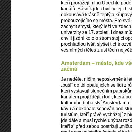
kteří prorážejí mlhu Utrechtu pod
kanálů. Básník jde chvíli v jejich
dokousává krásně teplý a křupavý
probouzejícího se města. Pro své 
zachytit smysl, který leží ve zde
univerzity ze 17. století. I dnes m
chvíli jízdní kolo o strom stojící o
prochladlou tvář, slyšet tiché oz
vesmírných těles z úst těch nejvě
Amsterdam – město, kde vš
začíná
Je neděle, ničím neposkvrněné le
„buší“ do těl opalujících se lidí z 
kteří vystavují slunečním paprsků
kanálem projíždějící lodi, která p
kulturního bohatství Amsterdamu.
kávu a dokonale schován pod sl
turistům, kteří právě vycházejí z h
jde dále a musí rychle uhýbat ro
kteří si před sebou postrkují „mič
mají dresy místního fotbalového k