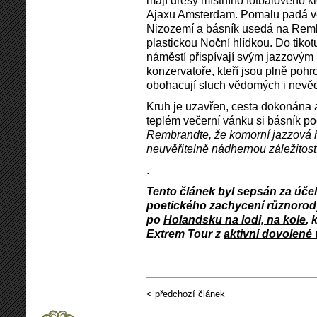
Ajaxu Amsterdam. Pomalu padá ve
Nizozemí a básník usedá na Remb
plastickou Noční hlídkou. Do tiko
náměstí přispívají svým jazzovým
konzervatoře, kteří jsou plně pohr
obohacují sluch vědomých i nevě
Kruh je uzavřen, cesta dokonána 
teplém večerní vánku si básník po
Rembrandte, že komorní jazzová h
neuvěřitelně nádhernou záležitost
.
Tento článek byl sepsán za úče
poetického zachycení různorodý
po
Holandsku na lodi, na kole
, 
Extrem Tour z
aktivní dovolené
< předchozí článek