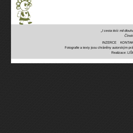
„I cesta tisíc mil dlo
Čínsk
INZERCE
KONTAK
Fotografie a texty jsou chráněny autorským prá
Realizace:
LI