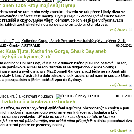
c aneb Také Brdy mají svůj Olymp
braznosti se tam mohu vždy zatoulat; dovedu se tak přece i jindy dívat se
ilovaného Plešivce celé hodiny. Olymp kraje! S vrcholu, věnčeného valem
 hradiště a obletovaného všemi démony, co jich ještě žije v představách
idu, jakkoli zestřízlivělých, otvírá se panorama do tří čtyř okresů.“
celý článek
AUSTRÁLIE
03.06.2011
ie: Kata Tjuta, Katherine Gorge, Shark Bay aneb
ský kýč za kýčem, 2. díl
em delfína v Tin Can Bay, válela se v dunách bílého písku na ostrově Fraser,
 na pohádkové Airlie Beach, zahrála si na didgeridoo v Alice Springs,
inga v noci u svého stanu v MacDonnell Ranges a rozhlédla se na Austrálii
 skály Uluru. Australské dobrodružství pokračuje, před námi je cesta z Uluru
 a po západním a jižním pobřeží zpět do Sydney.
celý článek
ČESKO
01.06.2011
 Jízda králů a koštování v búdách
 matičko, na krála
“ vykřikují vyšňoření legrúti na přezdobených koních a pak
 nich nakloní s napřaženou pravicí směrem k dívce na chodníku a křičí
eršovanou vyvolávku: „
Přišla mi smska z Londýna, že toto je krásná
a jak se na mě pěkně směje, ona určitě něco přispěje!
“ A dívka popochází dva
oni a strká peníze do jezdcovy holínky.
celý článek