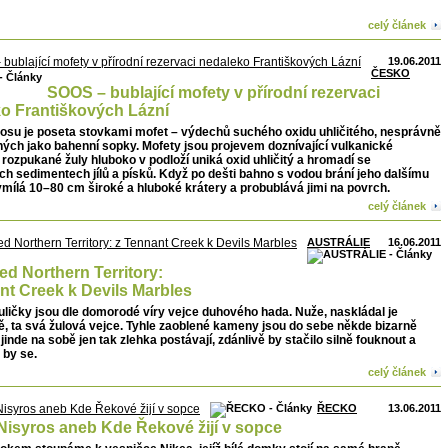
celý článek
19.06.2011
ČESKO
SOOS – bublající mofety v přírodní rezervaci
o Františkových Lázní
oosu je poseta stovkami mofet – výdechů suchého oxidu uhličitého, nesprávně
ých jako bahenní sopky. Mofety jsou projevem doznívající vulkanické
Z rozpukané žuly hluboko v podloží uniká oxid uhličitý a hromadí se
ích sedimentech jílů a písků. Když po dešti bahno s vodou brání jeho dalšímu
ymílá 10–80 cm široké a hluboké krátery a probublává jimi na povrch.
celý článek
AUSTRÁLIE
16.06.2011
ed Northern Territory:
nt Creek k Devils Marbles
ličky jsou dle domorodé víry vejce duhového hada. Nuže, naskládal je
, ta svá žulová vejce. Tyhle zaoblené kameny jsou do sebe někde bizarně
 jinde na sobě jen tak zlehka postávají, zdánlivě by stačilo silně fouknout a
 by se.
celý článek
ŘECKO
13.06.2011
Nisyros aneb Kde Řekové žijí v sopce