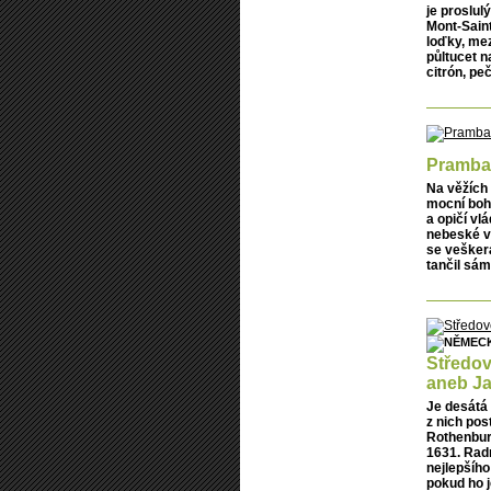
je proslul
Mont-Saint
loďky, mez
půltucet n
citrón, pe
Pramban
Na věžích
mocní boho
a opičí v
nebeské v
se veškerá
tančil sá
Středov
aneb Ja
Je desátá 
z nich pos
Rothenbur
1631. Radn
nejlepšího
pokud ho j