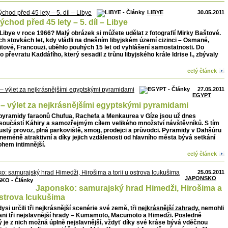
LIBYE
30.05.2011
ýchod před 45 lety – 5. díl – Libye
Libye v roce 1966? Malý obrázek si můžete udělat z fotografií Mirky Baštové.
h stovkách let, kdy vládli na dnešním libyjském území cizinci – Osmané,
ritové, Francouzi, uběhlo pouhých 15 let od vyhlášení samostatnosti. Do
 převratu Kaddáfího, který sesadil z trůnu libyjského krále Idrise I., zbývaly
celý článek
27.05.2011
EGYPT
– výlet za nejkrásnějšími egyptskými pyramidami
pyramidy faraonů Chufua, Rachefa a Menkaurea v Gíze jsou už dnes
 součástí Káhiry a samozřejmým cílem velikého množství návštěvníků. S tím
hustý provoz, plná parkoviště, smog, prodejci a průvodci. Pyramidy v Dahšúru
neméně atraktivní a díky jejich vzdálenosti od hlavního města bývá setkání
ohem intimnější.
celý článek
25.05.2011
JAPONSKO
Japonsko: samurajský hrad Himedži, Hirošima a
 ostrova Icukušima
ysi určili tři nejkrásnější scenérie své země, tři
nejkrásnější zahrady
, nemohli
ani tři nejslavnější hrady – Kumamoto, Macumoto a Himedži. Posledně
 je z nich možná úplně nejslavnější, vždyť díky své kráse bývá vděčnou