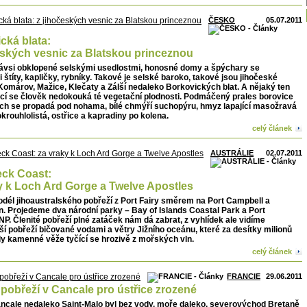
ČESKO
05.07.2011
cká blata:
eských vesnic za Blatskou princeznou
ávsi obklopené selskými usedlostmi, honosné domy a špýchary se
štíty, kapličky, rybníky. Takové je selské baroko, takové jsou jihočeské
omárov, Mažice, Klečaty a Zálší nedaleko Borkovických blat. A nějaký ten
bcí se člověk nedokouká té vegetační plodnosti. Podmáčený prales borovice
ech se propadá pod nohama, bílé chmýří suchopýru, hmyz lapající masožravá
krouhlolistá, ostřice a kapradiny po kolena.
celý článek
AUSTRÁLIE
02.07.2011
ck Coast:
y k Loch Ard Gorge a Twelve Apostles
dél jihoaustralského pobřeží z Port Fairy směrem na Port Campbell a
. Projedeme dva národní parky – Bay of Islands Coastal Park a Port
P. Členité pobřeží plné zatáček nám dá zabrat, z vyhlídek ale vidíme
ší pobřeží bičované vodami a větry Jižního oceánu, které za desítky milionů
ily kamenné věže tyčící se hrozivě z mořských vln.
celý článek
FRANCIE
29.06.2011
 pobřeží v Cancale pro ústřice zrozené
ancale nedaleko Saint-Malo byl bez vody, moře daleko, severovýchod Bretaně