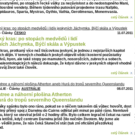
 svatyněmi, po stopách řecké války za nezávislost a do nedostupného Mani,
ilosrdné vendety. Během týdenního putování projedeme trasu Nafplio,
pidauros, Sparta, Mystras, Gythio, Vathia, Gerolimenas, Monemvasia.
celý článek
ČESKO
11.07.2011
ý kras: po stopách medvědů i lidí
ních Jáchymka, Býčí skála a Výpustek
ras, protkaný více než tisícovkou jeskyní, je jednou z nejstarších kapitol
h dějin. V temných chodbách jeskyň objevili vědci kosterní pozůstatky
lvů, hyen, ale také stopy po mamutech, nosorožcích, zubrech a sobech.
aleontologických nálezů dokazuje, že kdysi dávno v jeskyních objevil vhodné
svůj život také člověk.
celý článek
AUSTRÁLIE
08.07.2011
tree a náhorní plošina Atherton
rá do tropů severního Queenslandu
níky spánku bylo ono ráno, pokud se o něčem takovém dá vůbec hovořit, dost
iný přímý spoj z Darwinu do Cairns odlétal pět minut po páté ráno. Nemluvě
u, který se otevíral ještě o 2 hodiny dřív. Bylo celkem legrační čekat na ranní
a letiště, když centrum Darwinu ještě žilo nočním životem. My jsme ale
– věděli jsme, že nás čeká Sluneční stát (tak zní oficiální přezdívka)
d.
celý článek