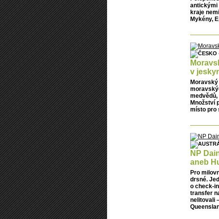
antickými
kraje nem
Mykény, E
Moravsk
v jesky
Moravský k
moravskýc
medvědů, 
Množství p
místo pro 
NP Dain
aneb Hu
Pro milov
drsné. Jed
o check-in
transfer n
nelitovali 
Queenslan