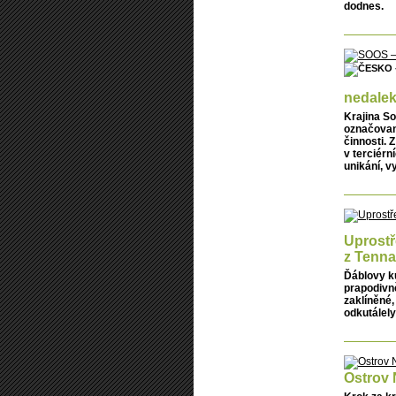
dodnes.
nedalek
Krajina S
označovan
činnosti. 
v terciérn
unikání, v
Uprostř
z Tenna
Ďáblovy ku
prapodivně
zaklíněné,
odkutálely
Ostrov 