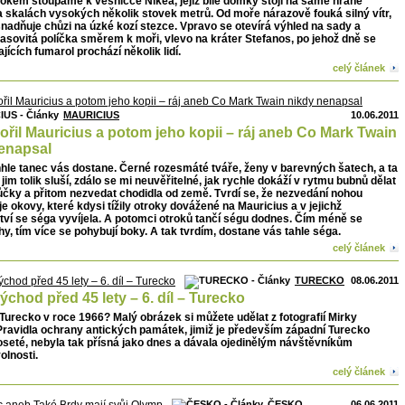
okem stoupáme k vesničce Nikea, jejíž bílé domky stojí na samé hraně
a skalách vysokých několik stovek metrů. Od moře nárazově fouká silný vítr,
nadňuje chůzi na úzké kozí stezce. Vpravo se otevírá výhled na sady a
asovitá políčka směrem k moři, vlevo na kráter Stefanos, po jehož dně se
ajících fumarol prochází několik lidí.
celý článek
MAURICIUS
10.06.2011
ořil Mauricius a potom jeho kopii – ráj aneb Co Mark Twain
enapsal
hle tanec vás dostane. Černé rozesmáté tváře, ženy v barevných šatech, a ta
jim tolik sluší, zdálo se mi neuvěřitelné, jak rychle dokáží v rytmu bubnů dělat
čky a přitom nezvedat chodidla od země. Tvrdí se, že nezvedání nohou
e okovy, které kdysi tížily otroky dovážené na Mauricius a v jejichž
ví se séga vyvíjela. A potomci otroků tančí ségu dodnes. Čím méně se
hy, tím více se pohybují boky. A tak tvrdím, dostane vás tahle séga.
celý článek
TURECKO
08.06.2011
ýchod před 45 lety – 6. díl – Turecko
Turecko v roce 1966? Malý obrázek si můžete udělat z fotografií Mirky
Pravidla ochrany antických památek, jimiž je především západní Turecko
oseté, nebyla tak přísná jako dnes a dávala ojedinělým návštěvníkům
olnosti.
celý článek
ČESKO
06.06.2011