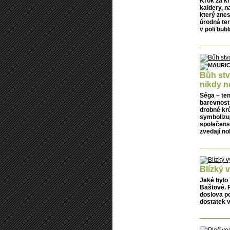
Krok za kr
kaldery, n
který znes
úrodná ter
v poli bubl
Bůh stv
nikdy n
Séga – ten
barevnost 
drobné krů
symbolizuj
společenst
zvedají no
Blízký v
Jaké bylo 
Baštové. 
doslova p
dostatek v