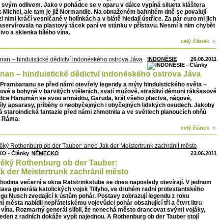
ý svým odlivem. Jako v pohádce se v oparu v dálce vypíná silueta kláštera
-Michel, ale tam je již Normandie. Na obnaženém bahnitém dně se povalují
i nimi kráčí vesničané v holínkách a v blátě hledají ústřice. Za pár euro mi jich
aservírovala na plastový tácek paní ve stánku v přístavu. Nesmí k nim chybět
čivo a sklenka bílého vína.
celý článek
INDONÉSIE
26.06.2011
an – hinduistické dědictví indonéského ostrova Jáva
 Prambananu se před námi otevřely legendy a mýty hinduistického světa –
vé a bohyně v barvitých vtěleních, svatí mužové, strašliví démoni rákšasové
ládce Hanumán se svou armádou, Garuda, král všeho ptactva, nágové,
íly apsarasy, příběhy o neobyčejných i obyčejných lidských osudech. Jakoby
 staroindická fantazie před námi zhmotnila a ve světlech planoucích ohňů
m Ráma.
celý článek
NĚMECKO
23.06.2011
ěký Rothenburg ob der Tauber:
k der Meistertrunk zachránil město
hodina večerní a okna Ratstrinkstube se dnes naposledy otevírají. V jednom
tava generála katolických vojsk Tillyho, ve druhém radní protestantského
gu Nusch zvedající k ústům pohár. Postavy zobrazují legendu z roku
í města nabídli nepřátelskému vojevůdci pohár obsahující tři a čtvrt litru
 vína. Rozmarný generál slíbil, že nenechá město drancovat svými vojáky,
eden z radních dokáže vypít najednou. A Rothenburg ob der Tauber stojí