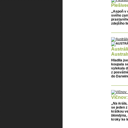
Plešive
„Aspoň v o
svého zam
prastarého
zdejšího l
Austrál
Austral
Hladila js
koupala se
vylekala d
z posvátné
do Darwinu
Vlčnov:
„
Na krála,
se jeden z
krátkou v
blondýna, 
kroky ke k