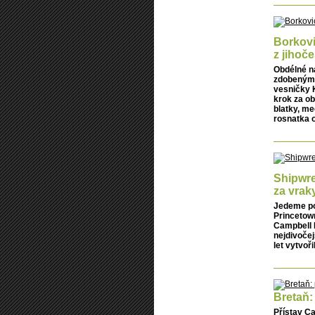
Borkovi
z jihoč
Obdélné n
zdobenými 
vesničky K
krok za o
blatky, m
rosnatka o
Shipwre
za vrak
Jedeme po
Princetown
Campbell N
nejdivočej
let vytvoř
Bretaň:
Přístav C