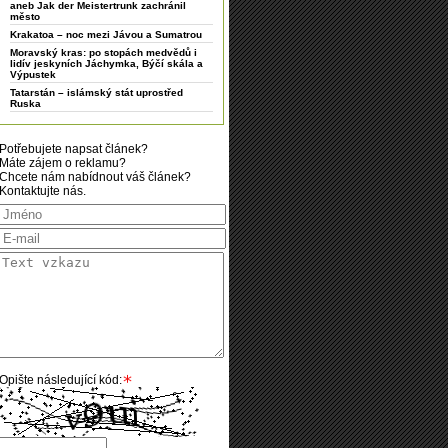
aneb Jak der Meistertrunk zachránil
město
Krakatoa – noc mezi Jávou a Sumatrou
Moravský kras: po stopách medvědů i
lidív jeskyních Jáchymka, Býčí skála a
Výpustek
Tatarstán – islámský stát uprostřed
Ruska
Potřebujete napsat článek?
Máte zájem o reklamu?
Chcete nám nabídnout váš článek?
Kontaktujte nás.
Opište následující kód: