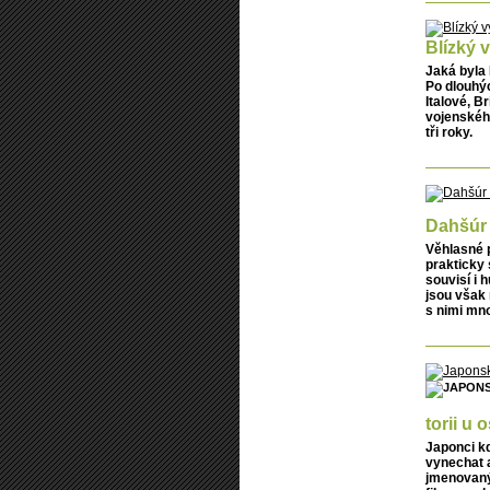
Blízký v
Jaká byla 
Po dlouhýc
Italové, B
vojenského
tři roky.
Dahšúr 
Věhlasné 
prakticky
souvisí i 
jsou však 
s nimi mn
torii u
Japonci kd
vynechat 
jmenovaný