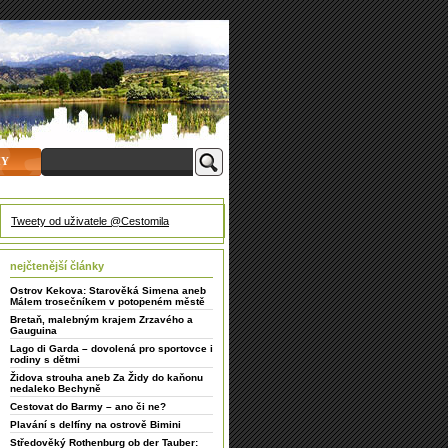
HY
Tweety od uživatele @Cestomila
nejčtenější články
Ostrov Kekova: Starověká Simena aneb
Málem trosečníkem v potopeném městě
Bretaň, malebným krajem Zrzavého a
Gauguina
Lago di Garda – dovolená pro sportovce i
rodiny s dětmi
Židova strouha aneb Za Židy do kaňonu
nedaleko Bechyně
Cestovat do Barmy – ano či ne?
Plavání s delfíny na ostrově Bimini
Středověký Rothenburg ob der Tauber: