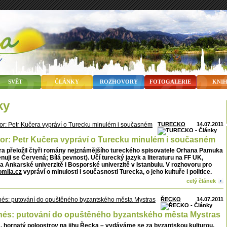
SVĚT
ČLÁNKY
ROZHOVORY
FOTOGALERIE
KNI
ky
TURECKO
14.07.2011
r: Petr Kučera vypráví o Turecku minulém i současném
ra přeložil čtyři romány nejznámějšího tureckého spisovatele Orhana Pamuka
nuji se Červená; Bílá pevnost). Učí turecký jazyk a literaturu na FF UK,
a Ankarské univerzitě i Bosporské univerzitě v Istanbulu. V rozhovoru pro
mila.cz
vypráví o minulosti i současnosti Turecka, o jeho kultuře i politice.
celý článek
ŘECKO
14.07.2011
és: putování do opuštěného byzantského města Mystras
, hornatý poloostrov na jihu Řecka – vydáváme se za byzantskou kulturou,