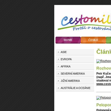
HOME
ČESKO
člán
ASIE
EVROPA
AFRIKA
Rozhovo
Petr Kuče
SEVERNÍ AMERIKA
(např. Jme
studoval n
JIŽNÍ AMERIKA
www.cesto
AUSTRÁLIE A OCEÁNIE
Pelopon
Peloponés