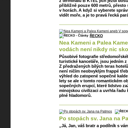
z terminálu B KTEL jich jezdí dost
přibližně pouze 600 metrů, přesto 
v horách. A když si vyberete správ
vidět moře, a je to pravá řecká par
ŘECKO
Nea Kameni a Palea Kame
vodách není nikdy nic sk
Působivé fotografie středomořského
turistické kanceláře, jsou jedním z
Z předražených bílých teras hotelů
není ničím neobvyklým frappé třeb
výhled do zatopené sopečné kaldery.
lety se ale v tomto romantickém ob
sopečných erupcí, které lidstvo za
minojskou civilizaci a uvrhla řadu ř
plné hladomorů.
Po stopách sv. Jana na P
„Já, Jan, váš bratr a podílník s vá