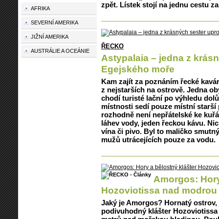
zpět. Lístek stojí na jednu cestu za
AFRIKA
SEVERNÍ AMERIKA
JIŽNÍ AMERIKA
ŘECKO
AUSTRÁLIE A OCEÁNIE
Astypalaia – jedna z krás
Egejského moře
Kam zajít za poznáním řecké kav
z nejstarších na ostrově. Jedna ob
chodí turisté lační po výhledu dolů
místnosti sedí pouze místní starší 
rozhodně není nepřátelské ke kuř
láhev vody, jeden řeckou kávu. Nic
vína či pivo. Byl to maličko smutn
mužů utrácejících pouze za vodu.
Amorgos: Hory
Hozoviotissa nad modrou
Jaký je Amorgos? Hornatý ostrov,
podivuhodný klášter Hozoviotissa 