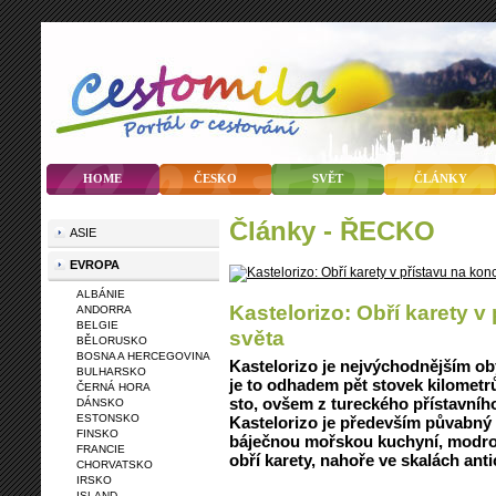
HOME
ČESKO
SVĚT
ČLÁNKY
články - ŘECKO
ASIE
EVROPA
ALBÁNIE
Kastelorizo: Obří karety v
ANDORRA
BELGIE
světa
BĚLORUSKO
BOSNA A HERCEGOVINA
Kastelorizo je nejvýchodnějším o
BULHARSKO
je to odhadem pět stovek kilometr
ČERNÁ HORA
sto, ovšem z tureckého přístavníh
DÁNSKO
ESTONSKO
Kastelorizo je především půvabný
FINSKO
báječnou mořskou kuchyní, modrou
FRANCIE
obří karety, nahoře ve skalách ant
CHORVATSKO
IRSKO
ISLAND