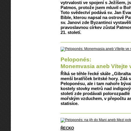
vytrvalosti ve spojení s Ježíšem, 
Patmos, protože jsem mluvil o Boh
Toto svědectví podává sv. Jan Evan
Bible, kterou napsal na ostrově Pa
sv. Janovi zde Byzantinci vystavěl
pravoslavnou církev zůstal Patm
21. století.
Peloponés:
Monemvasia aneb Vítejte 
Říká se téhle řecké skále „Gibral
menší bratříček britské hory. Zdá 
Peloponésu, ale i tam nahoře býval
kostely stovky metrů nad indigov
století zde prodávali polorozpadlé
mořským vzduchem, v přepočtu asi 
statisíce.
ŘECKO