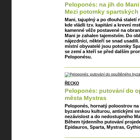
Peloponés: na jih do Mani
Mezi potomky spartských 
Mani, tajuplný a po dlouhá staletí
kde vládli tzv. kapitáni a krevní 
kamenné věže postavené na obranu
Mani je zahalen tajemstvím. Do obla
nájezdníci, někteří se snad usadili.
místní obyvatelé jsou potomky Spa
se zemí a kteří se před dalším pro
Peloponésu.
ŘECKO
Peloponés: putování do 
města Mystras
Peloponés, hornatý poloostrov na
byzantskou kulturou, antickými sv
nezávislost a do nedostupného Man
Během týdenního putování projede
Epidauros, Sparta, Mystras, Gythi