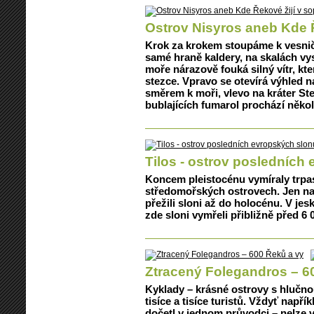
Ostrov Nisyros aneb Kde Ř
Krok za krokem stoupáme k vesničce
samé hraně kaldery, na skalách vy
moře nárazově fouká silný vítr, kt
stezce. Vpravo se otevírá výhled n
směrem k moři, vlevo na kráter Ste
bublajících fumarol prochází několi
Tilos - ostrov posledních
Koncem pleistocénu vymíraly trpas
středomořských ostrovech. Jen na
přežili sloni až do holocénu. V jes
zde sloni vymřeli přibližně před 6 0
Ztracený Folegandros – 6
Kyklady – krásné ostrovy s hlučno
tisíce a tisíce turistů. Vždyť napří
dočetl v jednom průvodci – nelze v 