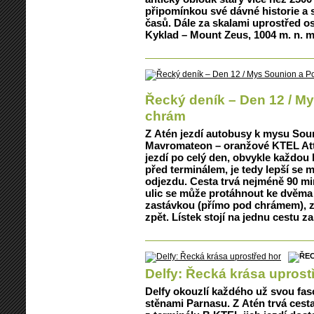
připomínkou své dávné historie a 
časů. Dále za skalami uprostřed os
Kyklad – Mount Zeus, 1004 m. n. m
Řecký deník – Den 12 / M
chrám
Z Atén jezdí autobusy k mysu Sou
Mavromateon – oranžové KTEL Attiki
jezdí po celý den, obvykle každou 
před terminálem, je tedy lepší se 
odjezdu. Cesta trvá nejméně 90 mi
ulic se může protáhnout ke dvěma
zastávkou (přímo pod chrámem), ze
zpět. Lístek stojí na jednu cestu z
Delfy: Řecká krása uprost
Delfy okouzlí každého už svou fas
stěnami Parnasu. Z Atén trvá cesta