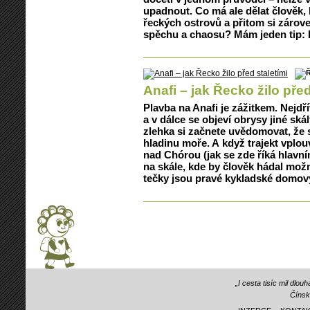
upadnout. Co má ale dělat člověk, k
řeckých ostrovů a přitom si záro
spěchu a chaosu? Mám jeden tip: 
Anafi – jak Řecko žilo před
Plavba na Anafi je zážitkem. Nejdř
a v dálce se objeví obrysy jiné skál
zlehka si začnete uvědomovat, že 
hladinu moře. A když trajekt vplo
nad Chórou (jak se zde říká hlavn
na skále, kde by člověk hádal možn
tečky jsou pravé kykladské domov
„I cesta tisíc mil dlo
Čínsk