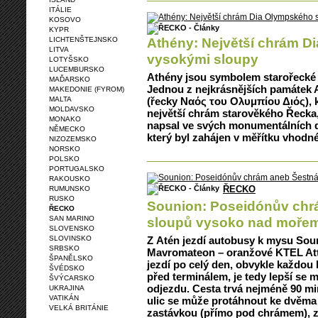
ITÁLIE
KOSOVO
KYPR
Athény: Největší chrám D
LICHTENŠTEJNSKO
LITVA
vysokými sloupy
LOTYŠSKO
LUCEMBURSKO
Athény jsou symbolem starořecké k
MAĎARSKO
Jednou z nejkrásnějších památek
MAKEDONIE (FYROM)
MALTA
(řecky Ναός του Ολυμπίου Διός), k
MOLDAVSKO
největší chrám starověkého Řecka,
MONAKO
napsal ve svých monumentálních d
NĚMECKO
který byl zahájen v měřítku vhodné
NIZOZEMSKO
NORSKO
POLSKO
PORTUGALSKO
RAKOUSKO
ŘECKO
RUMUNSKO
RUSKO
Sounion: Poseidónův chr
ŘECKO
SAN MARINO
sloupů vysoko nad moře
SLOVENSKO
SLOVINSKO
Z Atén jezdí autobusy k mysu Sou
SRBSKO
Mavromateon – oranžové KTEL Attiki
ŠPANĚLSKO
jezdí po celý den, obvykle každou 
ŠVÉDSKO
před terminálem, je tedy lepší se 
ŠVÝCARSKO
odjezdu. Cesta trvá nejméně 90 mi
UKRAJINA
VATIKÁN
ulic se může protáhnout ke dvěma
VELKÁ BRITÁNIE
zastávkou (přímo pod chrámem), ze