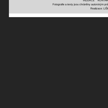
INZERCE
KONTAK
Fotografie a texty jsou chráněny autorským prá
Realizace:
LI