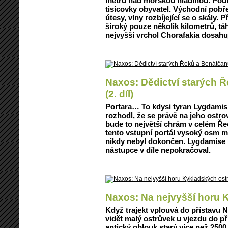
metrů nad mořskou hladinou. Pouh
tisícovky obyvatel. Východní pobř
útesy, vlny rozbíjející se o skály.
široký pouze několik kilometrů, tá
nejvyšší vrchol Chorafakia dosah
Naxos: Dědictví starých 
(2. díl)
Portara… To kdysi tyran Lygdamis, 
rozhodl, že se právě na jeho ostr
bude to největší chrám v celém Ře
tento vstupní portál vysoký osm m
nikdy nebyl dokončen. Lygdamise 
nástupce v díle nepokračoval.
Naxos: Na nejvyšší horu K
Když trajekt vplouvá do přístavu N
vidět malý ostrůvek u vjezdu do pří
antický oblouk starý více než 2500 