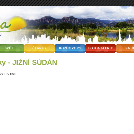
SVĚT
ČLÁNKY
ROZHOVORY
FOTOGALERIE
KNI
nky - JIŽNÍ SÚDÁN
de nic není.