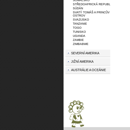
SOMÁLSKO
STŘEDOAFRICKÁ REPUBLIKA
SÚDÁN
SVATÝ TOMÁŠ A PRINCŮV
OSTROV
SVAZIJSKO
TANZANIE
TOGO
TUNISKO
UGANDA
ZAMBIE
ZIMBABWE
SEVERNÍ AMERIKA
JIŽNÍ AMERIKA
AUSTRÁLIE A OCEÁNIE