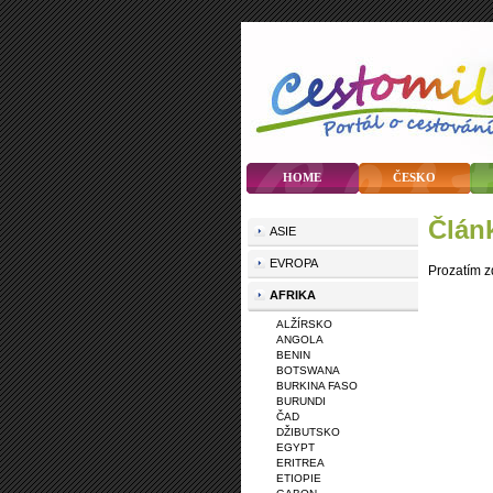
HOME
ČESKO
člá
ASIE
EVROPA
Prozatím z
AFRIKA
ALŽÍRSKO
ANGOLA
BENIN
BOTSWANA
BURKINA FASO
BURUNDI
ČAD
DŽIBUTSKO
EGYPT
ERITREA
ETIOPIE