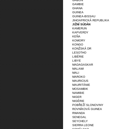
GABON
GAMBIE
GHANA
GUINEA
GUINEA-BISSAU
JIHOAFRICKÁ REPUBLIKA
JIŽNÍ SÚDÁN
KAMERUN
KAPVERDY
KEŇA
KOMORY
KONGO
KONŽSKÁ DR
LESOTHO
LIBÉRIE
LIBYE
MADAGASKAR
MALAWI
MALI
MAROKO
MAURICIUS
MAURITÁNIE
MOSAMBIK
NAMIBIE
NIGER
NIGÉRIE
POBŘEŽÍ SLONOVINY
ROVNÍKOVÁ GUINEA
RWANDA
SENEGAL
SEYCHELY
SIERRA LEONE