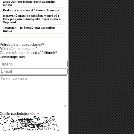
aneb Jak der Meistertrunk zachránil
město
Krakatoa – noc mezi Jávou a Sumatrou
Moravský kras: po stopách medvědů i
lidív jeskyních Jáchymka, Býčí skála a
Výpustek
Tatarstán – islámský stát uprostřed
Ruska
Potřebujete napsat článek?
Máte zájem o reklamu?
Chcete nám nabídnout váš článek?
Kontaktujte nás.
Opište následující kód: