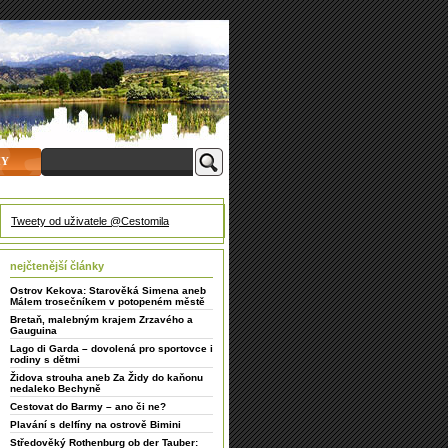
HY
Tweety od uživatele @Cestomila
nejčtenější články
Ostrov Kekova: Starověká Simena aneb
Málem trosečníkem v potopeném městě
Bretaň, malebným krajem Zrzavého a
Gauguina
Lago di Garda – dovolená pro sportovce i
rodiny s dětmi
Židova strouha aneb Za Židy do kaňonu
nedaleko Bechyně
Cestovat do Barmy – ano či ne?
Plavání s delfíny na ostrově Bimini
Středověký Rothenburg ob der Tauber: