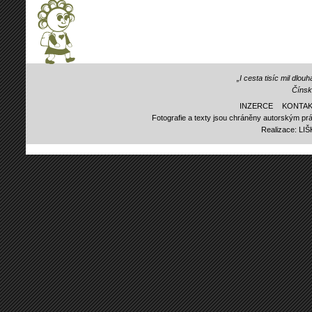
„I cesta tisíc mil dlo
Čínsk
INZERCE
KONTAK
Fotografie a texty jsou chráněny autorským prá
Realizace:
LI