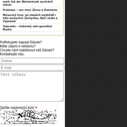
aneb Jak der Meistertrunk zachránil
město
Krakatoa – noc mezi Jávou a Sumatrou
Moravský kras: po stopách medvědů i
lidív jeskyních Jáchymka, Býčí skála a
Výpustek
Tatarstán – islámský stát uprostřed
Ruska
Potřebujete napsat článek?
Máte zájem o reklamu?
Chcete nám nabídnout váš článek?
Kontaktujte nás.
Opište následující kód: