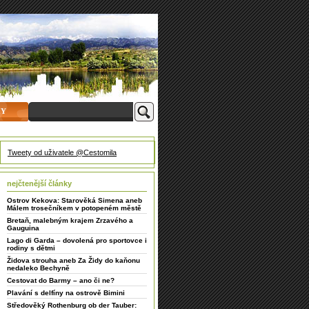
HY
Tweety od uživatele @Cestomila
nejčtenější články
Ostrov Kekova: Starověká Simena aneb
Málem trosečníkem v potopeném městě
Bretaň, malebným krajem Zrzavého a
Gauguina
Lago di Garda – dovolená pro sportovce i
rodiny s dětmi
Židova strouha aneb Za Židy do kaňonu
nedaleko Bechyně
Cestovat do Barmy – ano či ne?
Plavání s delfíny na ostrově Bimini
Středověký Rothenburg ob der Tauber: