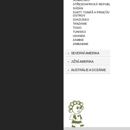
SOMÁLSKO
STŘEDOAFRICKÁ REPUBLIKA
SÚDÁN
SVATÝ TOMÁŠ A PRINCŮV
OSTROV
SVAZIJSKO
TANZANIE
TOGO
TUNISKO
UGANDA
ZAMBIE
ZIMBABWE
SEVERNÍ AMERIKA
JIŽNÍ AMERIKA
AUSTRÁLIE A OCEÁNIE