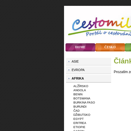
HOME
ČESKO
člá
ASIE
EVROPA
Prozatím z
AFRIKA
ALŽÍRSKO
ANGOLA
BENIN
BOTSWANA
BURKINA FASO
BURUNDI
ČAD
DŽIBUTSKO
EGYPT
ERITREA
ETIOPIE