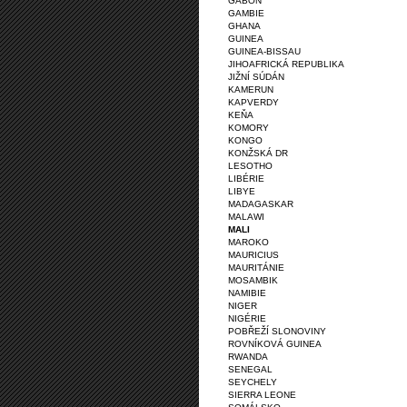
GABON
GAMBIE
GHANA
GUINEA
GUINEA-BISSAU
JIHOAFRICKÁ REPUBLIKA
JIŽNÍ SÚDÁN
KAMERUN
KAPVERDY
KEŇA
KOMORY
KONGO
KONŽSKÁ DR
LESOTHO
LIBÉRIE
LIBYE
MADAGASKAR
MALAWI
MALI
MAROKO
MAURICIUS
MAURITÁNIE
MOSAMBIK
NAMIBIE
NIGER
NIGÉRIE
POBŘEŽÍ SLONOVINY
ROVNÍKOVÁ GUINEA
RWANDA
SENEGAL
SEYCHELY
SIERRA LEONE