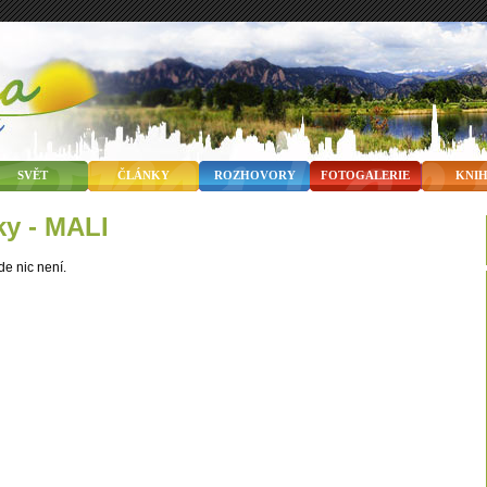
SVĚT
ČLÁNKY
ROZHOVORY
FOTOGALERIE
KNI
nky - MALI
de nic není.