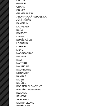
GABON
GAMBIE
GHANA
GUINEA
GUINEA-BISSAU
JIHOAFRICKÁ REPUBLIKA
JIŽNÍ SÚDÁN
KAMERUN
KAPVERDY
KEŇA
KOMORY
KONGO
KONŽSKÁ DR
LESOTHO
LIBÉRIE
LIBYE
MADAGASKAR
MALAWI
MALI
MAROKO
MAURICIUS
MAURITÁNIE
MOSAMBIK
NAMIBIE
NIGER
NIGÉRIE
POBŘEŽÍ SLONOVINY
ROVNÍKOVÁ GUINEA
RWANDA
SENEGAL
SEYCHELY
SIERRA LEONE