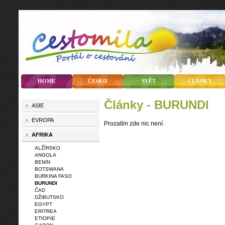
HOME
ČESKO
SVĚT
ČLÁNKY
články - BURUNDI
ASIE
EVROPA
Prozatím zde nic není.
AFRIKA
ALŽÍRSKO
ANGOLA
BENIN
BOTSWANA
BURKINA FASO
BURUNDI
ČAD
DŽIBUTSKO
EGYPT
ERITREA
ETIOPIE