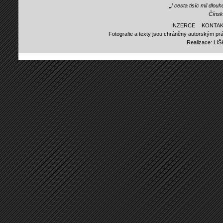
„I cesta tisíc mil dlo
Čínsk
INZERCE
KONTAK
Fotografie a texty jsou chráněny autorským prá
Realizace:
LI