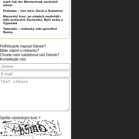
aneb Jak der Meistertrunk zachránil
město
Krakatoa – noc mezi Jávou a Sumatrou
Moravský kras: po stopách medvědů i
lidív jeskyních Jáchymka, Býčí skála a
Výpustek
Tatarstán – islámský stát uprostřed
Ruska
Potřebujete napsat článek?
Máte zájem o reklamu?
Chcete nám nabídnout váš článek?
Kontaktujte nás.
Opište následující kód: