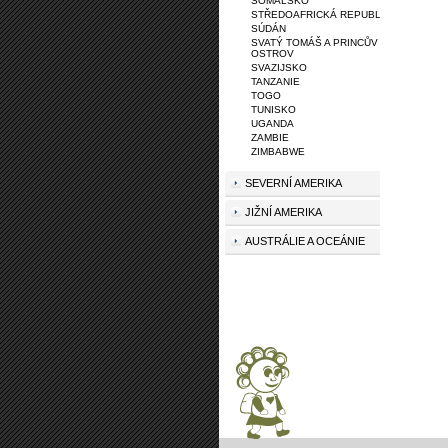
SOMÁLSKO
STŘEDOAFRICKÁ REPUBLIKA
SÚDÁN
SVATÝ TOMÁŠ A PRINCŮV
OSTROV
SVAZIJSKO
TANZANIE
TOGO
TUNISKO
UGANDA
ZAMBIE
ZIMBABWE
SEVERNÍ AMERIKA
JIŽNÍ AMERIKA
AUSTRÁLIE A OCEÁNIE