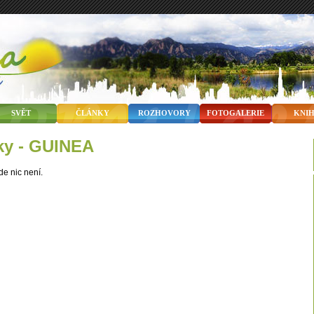
SVĚT
ČLÁNKY
ROZHOVORY
FOTOGALERIE
KNI
nky - GUINEA
de nic není.