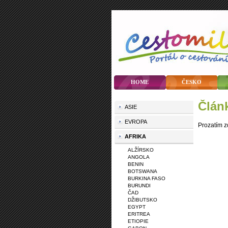
HOME
ČESKO
člá
ASIE
EVROPA
Prozatím z
AFRIKA
ALŽÍRSKO
ANGOLA
BENIN
BOTSWANA
BURKINA FASO
BURUNDI
ČAD
DŽIBUTSKO
EGYPT
ERITREA
ETIOPIE