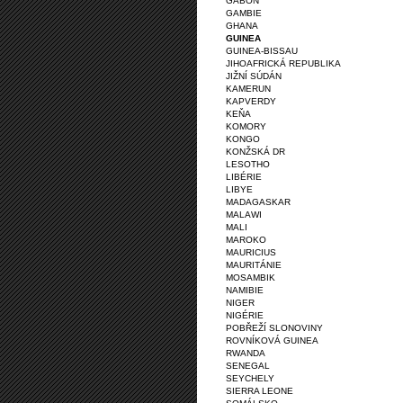
GABON
GAMBIE
GHANA
GUINEA
GUINEA-BISSAU
JIHOAFRICKÁ REPUBLIKA
JIŽNÍ SÚDÁN
KAMERUN
KAPVERDY
KEŇA
KOMORY
KONGO
KONŽSKÁ DR
LESOTHO
LIBÉRIE
LIBYE
MADAGASKAR
MALAWI
MALI
MAROKO
MAURICIUS
MAURITÁNIE
MOSAMBIK
NAMIBIE
NIGER
NIGÉRIE
POBŘEŽÍ SLONOVINY
ROVNÍKOVÁ GUINEA
RWANDA
SENEGAL
SEYCHELY
SIERRA LEONE