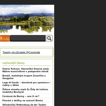
HY
Tweety od uživatele @Cestomila
nejčtenější články
Ostrov Kekova: Starověká Simena aneb
Málem trosečníkem v potopeném městě
Bretaň, malebným krajem Zrzavého a
Gauguina
Lago di Garda – dovolená pro sportovce i
rodiny s dětmi
Židova strouha aneb Za Židy do kaňonu
nedaleko Bechyně
Cestovat do Barmy – ano či ne?
Plavání s delfíny na ostrově Bimini
Středověký Rothenburg ob der Tauber: