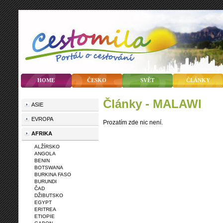
HOME
ČESKO
SVĚT
ČLÁNKY
články - MALAWI
ASIE
EVROPA
Prozatím zde nic není.
AFRIKA
ALŽÍRSKO
ANGOLA
BENIN
BOTSWANA
BURKINA FASO
BURUNDI
ČAD
DŽIBUTSKO
EGYPT
ERITREA
ETIOPIE