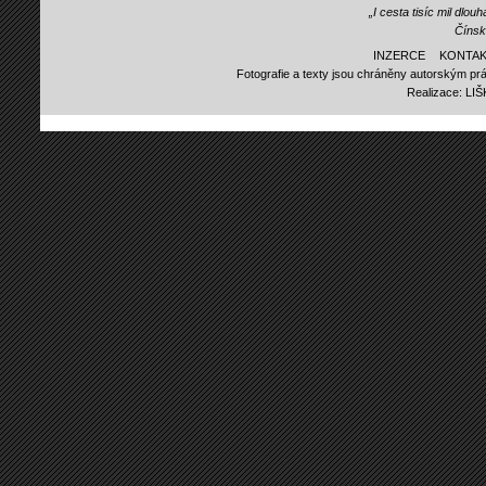
„I cesta tisíc mil dlo
Čínsk
INZERCE
KONTAK
Fotografie a texty jsou chráněny autorským prá
Realizace:
LI