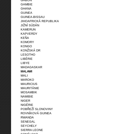
GABON
GAMBIE
GHANA
GUINEA
GUINEA-BISSAU
JIHOAFRICKÁ REPUBLIKA
JIŽNÍ SÚDÁN
KAMERUN
KAPVERDY
KEŇA
KOMORY
KONGO
KONŽSKÁ DR
LESOTHO
LIBÉRIE
LIBYE
MADAGASKAR
MALAWI
MALI
MAROKO
MAURICIUS
MAURITÁNIE
MOSAMBIK
NAMIBIE
NIGER
NIGÉRIE
POBŘEŽÍ SLONOVINY
ROVNÍKOVÁ GUINEA
RWANDA
SENEGAL
SEYCHELY
SIERRA LEONE