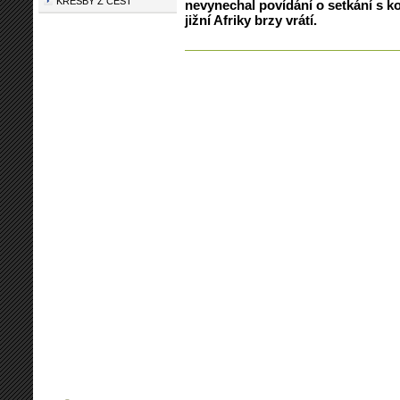
KRESBY Z CEST
nevynechal povídání o setkání s ko
jižní Afriky brzy vrátí.