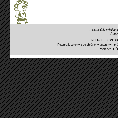
„I cesta tisíc mil dlo
Čínsk
INZERCE
KONTAK
Fotografie a texty jsou chráněny autorským prá
Realizace:
LI