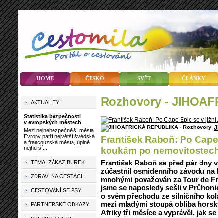
HOME
ČESKO
SVĚT
ČLÁNKY
rozhovory - JIHO
AKTUALITY
Statistika bezpečnosti
v evropských městech
J
Mezi nejnebezpečnější města
Evropy patří největší švédská
František Raboň: Po Cape Ep
a francouzská města, úplně
nejhorší...
koukám po nemovitostec
František Raboň se před pár dny vrá
TÉMA: ZÁKAZ BUREK
zúčastnil osmidenního závodu na h
ZDRAVÍ NA CESTÁCH
mnohými považován za Tour de Fr
jsme se naposledy sešli v Průhoni
CESTOVÁNÍ SE PSY
o svém přechodu ze silničního kola 
mezi mladými stoupá obliba horskýc
PARTNERSKÉ ODKAZY
Afriky tři měsíce a vyprávěl, jak se