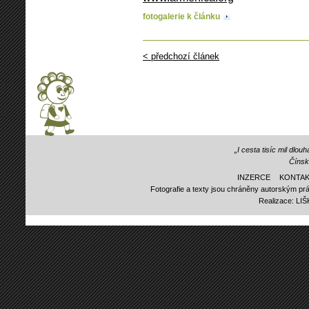
fotogalerie k článku
< předchozí článek
„I cesta tisíc mil dlo
Čínsk
INZERCE
KONTAK
Fotografie a texty jsou chráněny autorským prá
Realizace:
LI