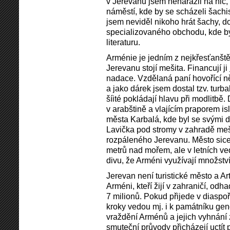
v Jerevanu jsem nenarazil na nic,
náměstí, kde by se scházeli šachis
jsem neviděl nikoho hrát šachy, 
specializovaného obchodu, kde by
literaturu.
Arménie je jedním z nejkřesťanštěj
Jerevanu stojí mešita. Financují ji
nadace. Vzdělaná paní hovořící n
a jako dárek jsem dostal tzv. turba
šíité pokládají hlavu při modlitbě
v arabštině a vlajícím praporem i
města Karbalá, kde byl se svými d
Lavička pod stromy v zahradě meš
rozpáleného Jerevanu. Město sic
metrů nad mořem, ale v letních v
divu, že Arméni využívají množství
Jerevan není turistické město a Art
Arméni, kteří žijí v zahraničí, odha
7 milionů. Pokud přijede v diaspoř
kroky vedou mj. i k památníku geno
vraždění Arménů a jejich vyhnání z
smuteční průvody přicházejí uctít