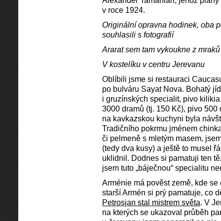
Alexander Tamanian, jehož plány 
v roce 1924.
Originální opravna hodinek, oba
souhlasili s fotografií
Ararat sem tam vykoukne z mraků
V kostelíku v centru Jerevanu
Oblíbili jsme si restauraci Cauca
po bulváru Sayat Nova. Bohatý jíd
i gruzínských specialit, pivo kilikia
3000 dramů (tj. 150 Kč), pivo 50
na kavkazskou kuchyni byla návšt
Tradičního pokrmu jménem chinkali
či pelmeně s mletým masem, jsem
(tedy dva kusy) a ještě to musel ř
uklidnil. Dodnes si pamatuji ten t
jsem tuto „báječnou“ specialitu ne
Arménie má pověst země, kde se d
starší Armén si prý pamatuje, co d
Petrosjan stal mistrem světa
. V J
na kterých se ukazoval průběh par