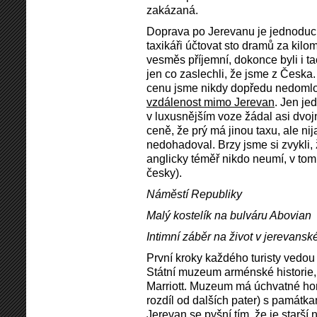
zakázaná.
Doprava po Jerevanu je jednoduchá
taxikáři účtovat sto dramů za kilome
vesměs příjemní, dokonce byli i tac
jen co zaslechli, že jsme z Česka
cenu jsme nikdy dopředu nedomlo
vzdálenost mimo Jerevan
. Jen je
v luxusnějším voze žádal asi dvoj
ceně, že prý má jinou taxu, ale ni
nedohadoval. Brzy jsme si zvykli
anglicky téměř nikdo neumí, v tom 
česky).
Náměstí Republiky
Malý kostelík na bulváru Abovian
Intimní záběr na život v jerevans
První kroky každého turisty vedou
Státní muzeum arménské historie, 
Marriott. Muzeum má úchvatné horn
rozdíl od dalších pater) s památka
Jerevan se pyšní tím, že je starší