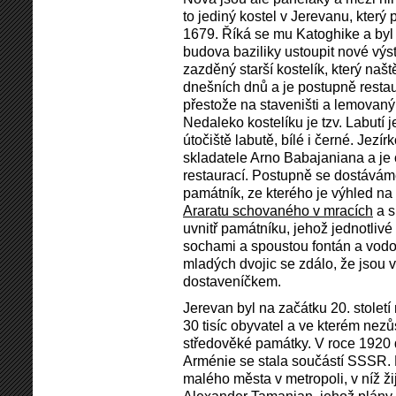
to jediný kostel v Jerevanu, který 
1679. Říká se mu Katoghike a by
budova baziliky ustoupit nové výst
zazděný starší kostelík, který našt
dnešních dnů a je postupně resta
přestože na staveništi a lemovaný
Nedaleko kostelíku je tzv. Labutí 
útočiště labutě, bílé i černé. Je
skladatele Arno Babajaniana a je
restaurací. Postupně se dostávám
památník, ze kterého je výhled n
Araratu schovaného v mracích
a s
uvnitř památníku, jehož jednotliv
sochami a spoustou fontán a vodo
mladých dvojic se zdálo, že jsou 
dostaveníčkem.
Jerevan byl na začátku 20. stolet
30 tisíc obyvatel a ve kterém ne
středověké památky. V roce 1920
Arménie se stala součástí SSSR.
malého města v metropoli, v níž ži