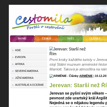
HOME
ČESKO
SVĚT
ČLÁNKY
ASIE
EVROPA
První kroky každého turisty v Jerev
stojí Státní muzeum arménské histori
AFRIKA
Marriott. Taková je atmosféra na ná
SEVERNÍ AMERIKA
ARMÉNIE
|
10.12.2
JIŽNÍ AMERIKA
Jerevan: Starší než Ř
AUSTRÁLIE A OCEÁNIE
Jerevan se pyšní svým věkem – 
pevnost zde urartský král Argišti I
Nejedná se o nějakou legendu p