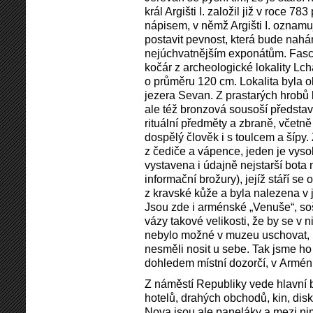
král Argišti I. založil již v roce 7
nápisem, v němž Argišti I. oznamu
postavit pevnost, která bude nahá
nejúchvatnějším exponátům. Fascinu
kočár z archeologické lokality Lch
o průměru 120 cm. Lokalita byla 
jezera Sevan. Z prastarých hrobů 
ale též bronzová sousoší představ
rituální předměty a zbraně, včetn
dospělý člověk i s toulcem a šípy.
z čediče a vápence, jeden je vyso
vystavena i údajně nejstarší bota n
informační brožury), jejíž stáří s
z kravské kůže a byla nalezena v 
Jsou zde i arménské „Venuše“, sošk
vázy takové velikosti, že by se v 
nebylo možné v muzeu uschovat, 
nesměli nosit u sebe. Tak jsme ho
dohledem místní dozorčí, v Arméni
Z náměstí Republiky vede hlavní b
hotelů, drahých obchodů, kin, disk
Nova jsou ale paneláky a mezi nimi