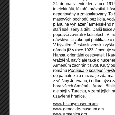
24. dubna, v tento den v roce 191
intelektuálů, lékařů, právníků, bás
deportovány a zmasakrovány. To 
masových pochodů bez jídla, vody 
plánu na vyhlazení arménského ná
staří lidé, ženy a děti. Další tisí
popravčí zavírali v kostelech. V 
návštěvníci zakoupit publikace o 
V bývalém Československu vyšla 
národa již v roce 1923. Jmenuje 
Hansa, orientální cestovatel. I Ka
vraždění, navíc ale také o nucené
Arménům zachránit život. Krutý o
románu
Pohádka o poslední myšl
do památníku a muzea je zdarma, 
z většiny Jerevanu, i odtud bývá 
hora všech Arménů – Ararat. Bibl
ale stojí v Turecku, v zemi jejich 
uzavřené hranice.
www.historymuseum.am
www.genocide-museum.am
www.armenica.org