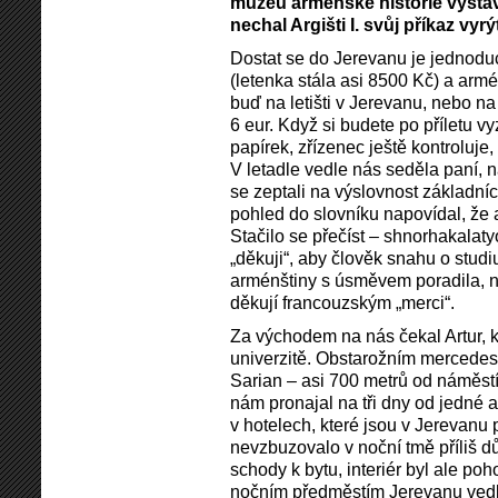
muzeu arménské historie vystav
nechal Argišti I. svůj příkaz vy
Dostat se do Jerevanu je jednoduc
(letenka stála asi 8500 Kč) a armé
buď na letišti v Jerevanu, nebo n
6 eur. Když si budete po příletu 
papírek, zřízenec ještě kontroluje
V letadle vedle nás seděla paní, 
se zeptali na výslovnost základn
pohled do slovníku napovídal, že
Stačilo se přečíst – shnorhakalaty
„děkuji“, aby člověk snahu o stud
arménštiny s úsměvem poradila, na
děkují francouzským „merci“.
Za východem na nás čekal Artur, k
univerzitě. Obstarožním mercedes
Sarian – asi 700 metrů od náměstí
nám pronajal na tři dny od jedné a
v hotelech, které jsou v Jerevanu
nevzbuzovalo v noční tmě příliš 
schody k bytu, interiér byl ale po
nočním předměstím Jerevanu vedla 