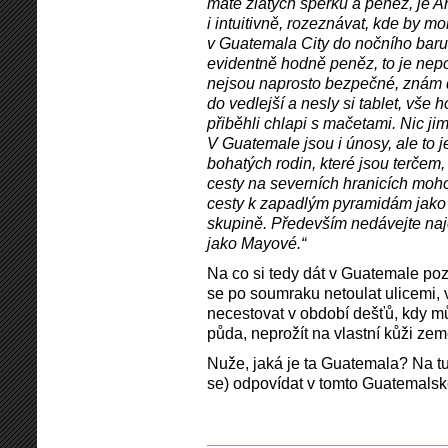
máte zlatých šperků a peněz, je A
i intuitivně, rozeznávat, kde by m
v Guatemala City do nočního baru,
evidentně hodně peněz, to je nepo
nejsou naprosto bezpečné, znám dv
do vedlejší a nesly si tablet, vše 
přiběhli chlapi s mačetami. Nic jim
V Guatemale jsou i únosy, ale to j
bohatých rodin, které jsou terčem,
cesty na severních hranicích moho
cesty k zapadlým pyramidám jako 
skupině. Především nedávejte naj
jako Mayové.“
Na co si tedy dát v Guatemale po
se po soumraku netoulat ulicemi,
necestovat v období dešťů, kdy m
půda, neprožít na vlastní kůži zem
Nuže, jaká je ta Guatemala? Na t
se) odpovídat v tomto Guatemals