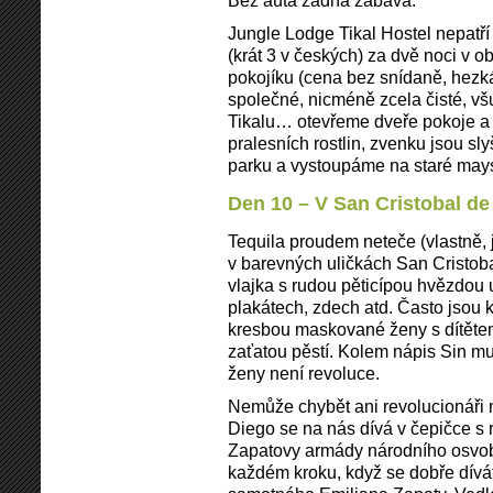
Bez auta žádná zábava.
Jungle Lodge Tikal Hostel nepatří
(krát 3 v českých) za dvě noci 
pokojíku (cena bez snídaně, hezká
společné, nicméně zcela čisté, v
Tikalu… otevřeme dveře pokoje a 
pralesních rostlin, zvenku jsou sly
parku a vystoupáme na staré may
Den 10 – V San Cristobal de
Tequila proudem neteče (vlastně, 
v barevných uličkách San Cristob
vlajka s rudou pěticípou hvězdou u
plakátech, zdech atd. Často jsou k
kresbou maskované ženy s dítětem
zaťatou pěstí. Kolem nápis Sin mu
ženy není revoluce.
Nemůže chybět ani revolucionáři
Diego se na nás dívá v čepičce s
Zapatovy armády národního osvob
každém kroku, když se dobře dívát