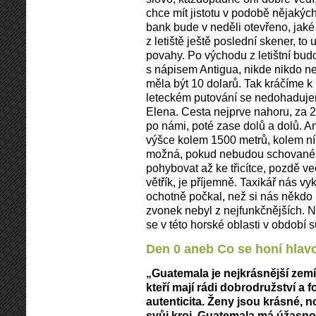
chce mít jistotu v podobě nějakých
bank bude v neděli otevřeno, jaké
z letiště ještě poslední skener, to
povahy. Po východu z letištní bud
s nápisem Antigua, nikde nikdo nev
měla být 10 dolarů. Tak kráčíme k
leteckém putování se nedohaduje
Elena. Cesta nejprve nahoru, za 
po námi, poté zase dolů a dolů. 
výšce kolem 1500 metrů, kolem ní s
možná, pokud nebudou schované v
pohybovat až ke třicítce, pozdě v
větřík, je příjemně. Taxikář nás v
ochotně počkal, než si nás někdo 
zvonek nebyl z nejfunkčnějších. N
se v této horské oblasti v období s
Den 0 aneb Co se honí hlav
„Guatemala je nejkrásnější zemí 
kteří mají rádi dobrodružství a fo
autenticita. Ženy jsou krásné, 
svůj kroj. Guatemala má úžasno