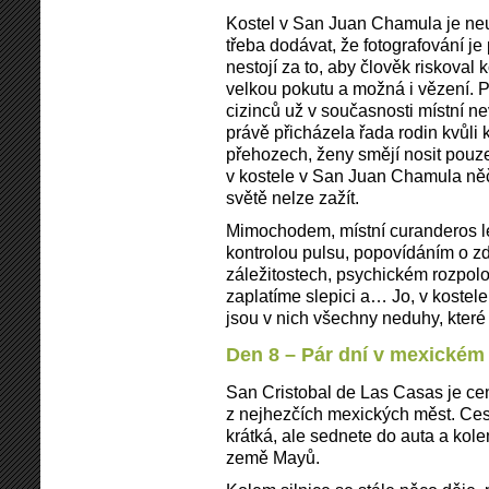
Kostel v San Juan Chamula je neu
třeba dodávat, že fotografování je
nestojí za to, aby člověk riskoval 
velkou pokutu a možná i vězení. P
cizinců už v současnosti místní ne
právě přicházela řada rodin kvůli 
přehozech, ženy smějí nosit pouz
v kostele v San Juan Chamula něčí
světě nelze zažít.
Mimochodem, místní curanderos léč
kontrolou pulsu, popovídáním o z
záležitostech, psychickém rozpolo
zaplatíme slepici a… Jo, v kostele 
jsou v nich všechny neduhy, které 
Den 8 – Pár dní v mexickém
San Cristobal de Las Casas je ce
z nejhezčích mexických měst. Ces
krátká, ale sednete do auta a kol
země Mayů.