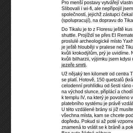
Pro menší postavy vytvářejí vlastn
Slibovali i wi-fi, ale nepřipojil j
společností, jejichž zástupci ček
(spolupracují), na dopravu do Tika
Do Tikalu je to z Floresu ještě kus
shuttle. Projíždí se přes El Remat
proslulé archeologické místo Yax
je ještě hlouběji v pralese než Ti
kvůli krokodýlům, prý je uvidíme.
kvůli bilharzii, výjimku jsem kdysi
jezeře smrti
.
Už nějaký ten kilometr od centra 
se platí. Hotově, 150 quetzalů (kr
celodenní prohlídku od šesti ráno d
na východ slunce, připlácí a chodí
k templu IV, na který je povoleno
platebního systému je právě vzdál
U této vzdálené brány si již musí
všechna místa, kam se chcete podí
dopředu. Pokud si až poté vzpome
znamená to vrátit se k bráně a pok