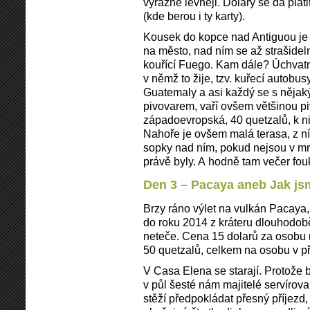
výrazně levněji. Dolary se dá pla
(kde berou i ty karty).
Kousek do kopce nad Antiguou je 
na město, nad ním se až strašidel
kouřící Fuego. Kam dále? Úchvatný
v němž to žije, tzv. kuřecí autobu
Guatemaly a asi každý se s nějak
pivovarem, vaří ovšem většinou p
západoevropská, 40 quetzalů, k ni
Nahoře je ovšem malá terasa, z ní
sopky nad ním, pokud nejsou v m
právě byly. A hodně tam večer fou
Den 3 – Pacaya aneb Jak js
Brzy ráno výlet na vulkán Pacay
do roku 2014 z kráteru dlouhodobě
neteče. Cena 15 dolarů za osobu 
50 quetzalů, celkem na osobu v p
V Casa Elena se starají. Protože b
v půl šesté nám majitelé servírova
stěží předpokládat přesný příjezd