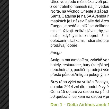
Ulice ve středu městečka tvoří prav
z centrálního náměstí na jih vedo
Norte, na východ Oriente a západ 
Santa Catalina je na 5A Avenida N
mapkách je i název Calle del Arco
Fuego, je neděle, blíží se Velikono
místní užívají. Velká sláva, trhy, 
muži, i když ty si tolik neprohlížím
oblečením, taškami, indiánské bar
prodávají dobře.
Fuego
Antigua má atmosféru, zvláště ve s
hotely, restaurace, bary (zdejší n
neochutnali), pouliční prodejci vš
přesto působí Antigua pokojným,
Brzy ráno výlet na vulkán Pacay
do roku 2014 zní dlouhodobě vyték
Cena 15 dolarů za osobu na půl d
50 quetzalů, celkem na osobu v p
Den 1 – Delta Airlines aneb