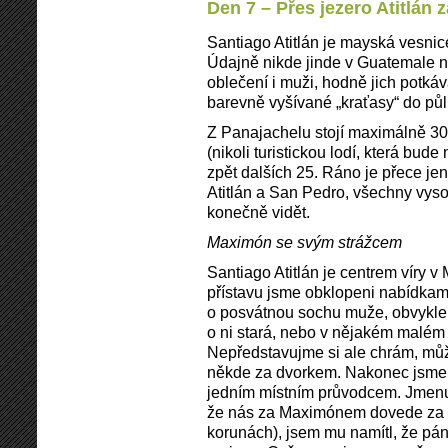
Den 7 – Přes jezero Atitlá
Santiago Atitlán je mayská vesnice
Údajně nikde jinde v Guatemale 
oblečení i muži, hodně jich potkává
barevně vyšívané „kraťasy“ do půli
Z Panajachelu stojí maximálně 30
(nikoli turistickou lodí, která bud
zpět dalších 25. Ráno je přece je
Atitlán a San Pedro, všechny vyso
konečně vidět.
Maximón se svým strážcem
Santiago Atitlán je centrem víry v
přístavu jsme obklopeni nabídkam
o posvátnou sochu muže, obvykle 
o ni stará, nebo v nějakém malé
Nepředstavujme si ale chrám, můž
někde za dvorkem. Nakonec jsme 
jedním místním průvodcem. Jmenuj
že nás za Maximónem dovede za 2
korunách), jsem mu namítl, že pán