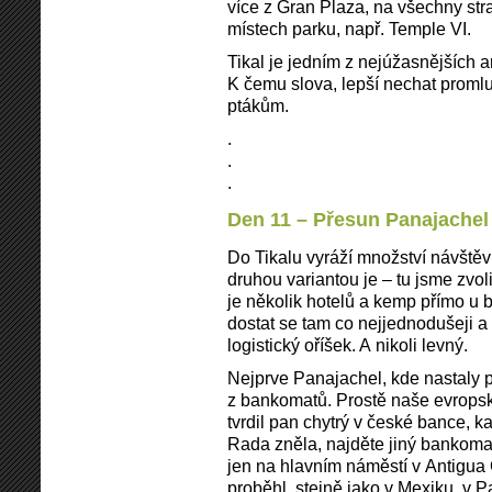
více z Gran Plaza, na všechny st
místech parku, např. Temple VI.
Tikal je jedním z nejúžasnějších 
K čemu slova, lepší nechat promluvi
ptákům.
.
.
.
Den 11 – Přesun Panajachel 
Do Tikalu vyráží množství návště
druhou variantou je – tu jsme zvol
je několik hotelů a kemp přímo u 
dostat se tam co nejjednodušeji a 
logistický oříšek. A nikoli levný.
Nejprve Panajachel, kde nastaly 
z bankomatů. Prostě naše evropsk
tvrdil pan chytrý v české bance, k
Rada zněla, najděte jiný bankoma
jen na hlavním náměstí v Antigua
proběhl, stejně jako v Mexiku, v 