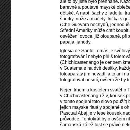
ale to by jistě bylo přehnané. Kaž
barevné a poutavé mayské obleče
dětské. A např. šachy z jadeitu, t
šperky, nože a mačety, trička s g
(Che Guevara nechybí), jednoduše 
Střední Ameriky může chtít koupit
osvěžení ovoce, již oloupané, při
papája, jahody.
Iglesia de Santo Tomás je světový
fotografování nebylo příliš tolerov
(Chichicastenango je centrem km
v Guatemale na dvě desítky, každý 
fotoaparáty jim nevadí, a to ani n
fotografovat nesmí, ovšem že by t
Nejen trhem a kostelem svatého T
v Chichicastenangu živ, kousek po
v tomto spojení toto slovo použít)
jejich mayské rituály spojené s o
Pascual Abaj je v lese kousek na
průvodce. Tentokrát bylo ovšem rit
šamanská záležitost se právě nek