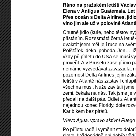
Ráno na pražském letišti Václav
Elena v Antigua Guatemala. Let 
Přes oceán s Delta Airlines, jídlo
víno jim ale už v polovině Atlant
Chutné jídlo (kuře, nebo těstoviny
přistáním. Rozesmátá černá letušk
dvakrát jsem měl její ruce na svém
Polštářek, deka, pohoda. Jen… již 
vždy při příletu do USA se musí 
prověřit. A v Bruselu zase přímo pa
nemáme vyzvedávat zavazadla, na 
pozornost Delta Airlines jejím zá
letišti v Atlantě nás zastavil chla
všechna musí. Nuže zavítali jsme
zemi, čekala na nás. Tak jsme je 
předali na další pás. Odlet z Atla
najednou konec Floridy, dole rozv
Karibikem bez pirátů.
Vlevo Agua, vpravo aktivní Fuego
Po příletu raději vyměnit sto dola
slovo, každopádně oni dobře vědí