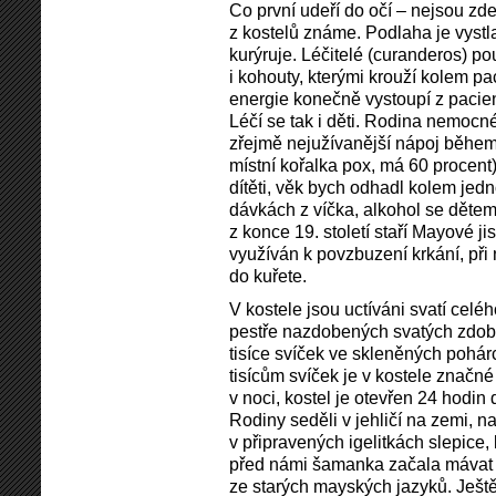
Co první udeří do očí – nejsou zde
z kostelů známe. Podlaha je vystla
kurýruje. Léčitelé (curanderos) pou
i kohouty, kterými krouží kolem pa
energie konečně vystoupí z pacient
Léčí se tak i děti. Rodina nemocn
zřejmě nejužívanější nápoj během
místní kořalka pox, má 60 proce
dítěti, věk bych odhadl kolem jed
dávkách z víčka, alkohol se dět
z konce 19. století staří Mayové ji
využíván k povzbuzení krkání, při
do kuřete.
V kostele jsou uctíváni svatí celé
pestře nazdobených svatých zdobí 
tisíce svíček ve skleněných pohár
tisícům svíček je v kostele značné
v noci, kostel je otevřen 24 hodin 
Rodiny seděli v jehličí na zemi, n
v připravených igelitkách slepice
před námi šamanka začala mávat 
ze starých mayských jazyků. Ještě