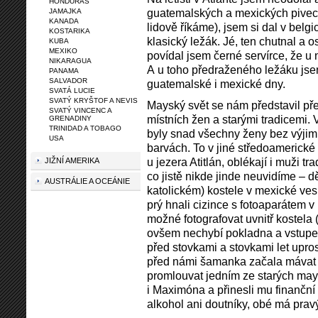
HONDURAS
guatemalských a mexických pivech
JAMAJKA
KANADA
lidově říkáme), jsem si dal v belg
KOSTARIKA
klasický ležák. Jé, ten chutnal a os
KUBA
MEXIKO
povídal jsem černé servírce, že u n
NIKARAGUA
A u toho předraženého ležáku js
PANAMA
SALVADOR
guatemalské i mexické dny.
SVATÁ LUCIE
SVATÝ KRYŠTOF A NEVIS
Mayský svět se nám představil p
SVATÝ VINCENC A
místních žen a starými tradicemi.
GRENADINY
TRINIDAD A TOBAGO
byly snad všechny ženy bez výjim
USA
barvách. To v jiné středoamerické
u jezera Atitlán, oblékají i muži 
JIŽNÍ AMERIKA
co jistě nikde jinde neuvidíme – 
AUSTRÁLIE A OCEÁNIE
katolickém) kostele v mexické ve
prý hnali cizince s fotoaparátem v
možné fotografovat uvnitř kostela 
ovšem nechybí pokladna a vstupen
před stovkami a stovkami let upro
před námi šamanka začala mávat
promlouvat jedním ze starých mays
i Maximóna a přinesli mu finanční
alkohol ani doutníky, obé má prav