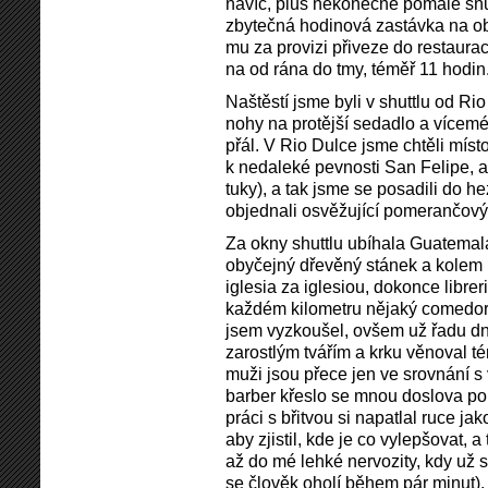
navíc, plus nekonečné pomalé šňů
zbytečná hodinová zastávka na ob
mu za provizi přiveze do restaurace
na od rána do tmy, téměř 11 hodin
Naštěstí jsme byli v shuttlu od Ri
nohy na protější sedadlo a vícem
přál. V Rio Dulce jsme chtěli míst
k nedaleké pevnosti San Felipe, a
tuky), a tak jsme se posadili do h
objednali osvěžující pomerančový
Za okny shuttlu ubíhala Guatemal
obyčejný dřevěný stánek a kolem 
iglesia za iglesiou, dokonce librer
každém kilometru nějaký comedor, 
jsem vyzkoušel, ovšem už řadu dn
zarostlým tvářím a krku věnoval té
muži jsou přece jen ve srovnání 
barber křeslo se mnou doslova pol
práci s břitvou si napatlal ruce ja
aby zjistil, kde je co vylepšovat, a 
až do mé lehké nervozity, kdy už 
se člověk oholí během pár minut). 