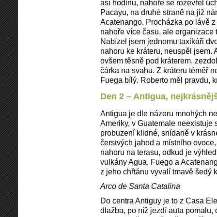
asi hodinu, nahoře se rozevřel ú
Pacayu, na druhé straně na již n
Acatenango. Procházka po lávě z r
nahoře více času, ale organizace t
Nabízel jsem jednomu taxikáři d
nahoru ke kráteru, neuspěl jsem. A 
ovšem těsně pod kráterem, zezdol
čárka na svahu. Z kráteru téměř n
Fuega bílý. Roberto měl pravdu, krá
Den 2 – Antigua, nejkrásně
Antigua je dle názoru mnohých n
Ameriky, v Guatemale neexistuje 
probuzení klidné, snídaně v krás
čerstvých jahod a místního ovoce,
nahoru na terasu, odkud je výhled
vulkány Agua, Fuego a Acatenango
z jeho chřtánu vyvalí tmavě šedý k
Arco de Santa Catalina
Do centra Antiguy je to z Casa El
dlažba, po níž jezdí auta pomalu