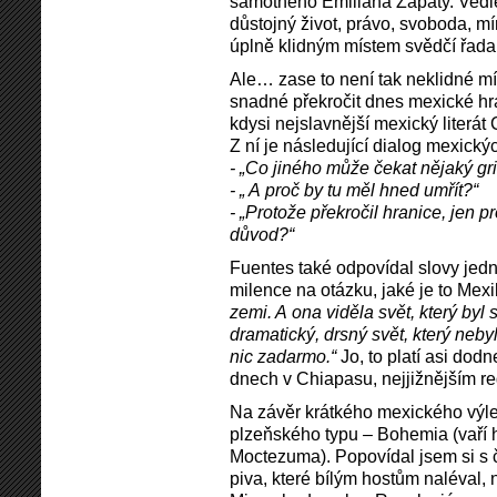
samotného Emiliana Zapaty. Vedle
důstojný život, právo, svoboda, m
úplně klidným místem svědčí řada p
Ale… zase to není tak neklidné míst
snadné překročit dnes mexické h
kdysi nejslavnější mexický literát
Z ní je následující dialog mexický
- „Co jiného může čekat nějaký gr
- „ A proč by tu měl hned umřít?“
- „Protože překročil hranice, jen 
důvod?“
Fuentes také odpovídal slovy jed
milence na otázku, jaké je to Mex
zemi. A ona viděla svět, který byl 
dramatický, drsný svět, který neby
nic zadarmo.“
Jo, to platí asi dodn
dnech v Chiapasu, nejjižnějším r
Na závěr krátkého mexického výle
plzeňského typu – Bohemia (vaří
Moctezuma). Popovídal jsem si s 
piva, které bílým hostům naléval, 