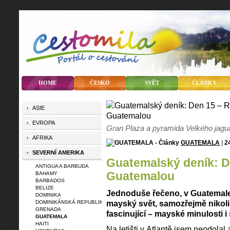
HOME
ČESKO
SVĚT
ČLÁNKY
ASIE
EVROPA
Gran Plaza a pyramida Velkého jaguár
AFRIKA
GUATEMALA
|
2
SEVERNÍ AMERIKA
Guatemalský deník: Den 15 – Rozloučení s
ANTIGUA A BARBUDA
Guatemalou
BAHAMY
BARBADOS
BELIZE
Jednoduše řečeno, v Guatemale 
DOMINIKA
mayský svět, samozřejmě nikoli n
DOMINIKÁNSKÁ REPUBLIKA
GRENADA
fascinující – mayské minulosti i
GUATEMALA
HAITI
Na letišti v Atlantě jsem neodolal