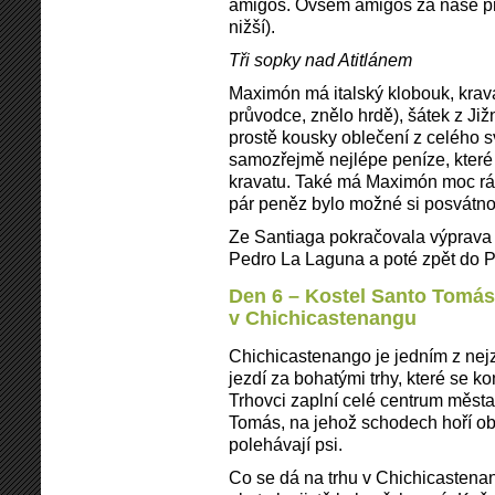
amigos. Ovšem amigos za naše p
nižší).
Tři sopky nad Atitlánem
Maximón má italský klobouk, krava
průvodce, znělo hrdě), šátek z Již
prostě kousky oblečení z celého s
samozřejmě nejlépe peníze, které
kravatu. Také má Maximón moc rád
pár peněz bylo možné si posvátnou
Ze Santiaga pokračovala výprava 
Pedro La Laguna a poté zpět do 
Den 6 – Kostel Santo Tomás
v Chichicastenangu
Chichicastenango je jedním z nej
jezdí za bohatými trhy, které se ko
Trhovci zaplní celé centrum měst
Tomás, na jehož schodech hoří obě
polehávají psi.
Co se dá na trhu v Chichicastena