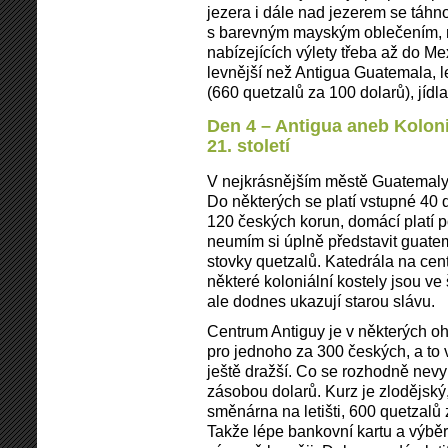
jezera i dále nad jezerem se táhn
s barevným mayským oblečením, re
nabízejících výlety třeba až do Me
levnější než Antigua Guatemala, 
(660 quetzalů za 100 dolarů), jídl
Den 4 – Antigua aneb Koloni
21. století
V nejkrásnějším městě Guatemaly j
Do některých se platí vstupné 40 q
120 českých korun, domácí platí 
neumím si úplně představit guatem
stovky quetzalů. Katedrála na cent
některé koloniální kostely jsou ve
ale dodnes ukazují starou slávu.
Centrum Antiguy je v některých oh
pro jednoho za 300 českých, a to v
ještě dražší. Co se rozhodně nevyp
zásobou dolarů. Kurz je zlodějský
směnárna na letišti, 600 quetzalů 
Takže lépe bankovní kartu a výběr