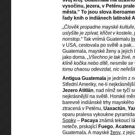
vysočinu, jezera, v Peténu pral
města.“ To jsou slova iberoame
řady knih o indiánech latinské 
„Člověk propadne mayské kultuře, 
uslyšíte je zpívat, křičet v kostele, 
nonstop.“
Tak vnímá Guatemalu
I
v USA, cestovala po světě a pak…
Guatemala, mayské ženy a jejich k
jako doma.
„Všechno je tak živé,
klíně kočka nebo dítě, nesmíte se
tomu chaosu odevzdat, nic neřešit
Antigua Guatemala
je jedním z n
Střední Ameriky, ne-li nejkrásněj
Jezero Atitlán
, nad nímž se tyčí
nejkrásnější na světě. Horské mě
barevné indiánské trhy mayského
ztracená v Peténu,
Uaxactún
,
Ya
oparu pralesa vykoukne pyramida.
Sopky
–
Pacaya
známá tekoucí lá
neteče, prskající
Fuego
,
Acaten
Guatemala. A mayské
ženy
, z jej