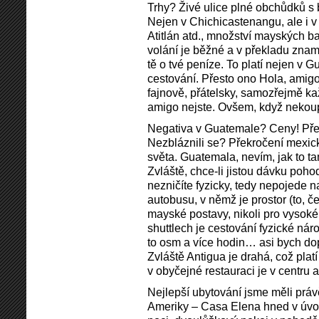
Trhy? Živé ulice plné obchůdků 
Nejen v Chichicastenangu, ale i v
Atitlán atd., množství mayských bar
volání je běžné a v překladu zna
tě o tvé peníze. To platí nejen v Gu
cestování. Přesto ono Hola, ami
fajnově, přátelsky, samozřejmě kaž
amigo nejste. Ovšem, když nekoup
Negativa v Guatemale? Ceny! Překv
Nezbláznili se? Překročení mexick
světa. Guatemala, nevím, jak to tam
Zvláště, chce-li jistou dávku poho
nezničíte fyzicky, tedy nepojede n
autobusu, v němž je prostor (to, č
mayské postavy, nikoli pro vysokéh
shuttlech je cestování fyzické náro
to osm a více hodin… asi bych dopo
Zvláště Antigua je drahá, což platí
v obyčejné restauraci je v centru
Nejlepší ubytování jsme měli právě
Ameriky – Casa Elena hned v úvod