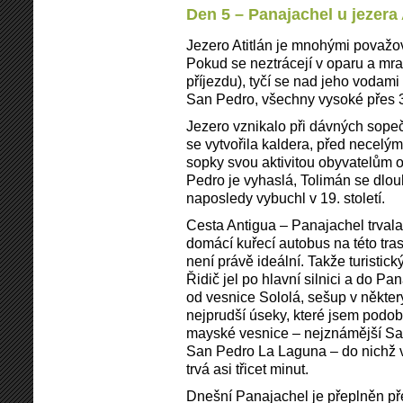
Den 5 – Panajachel u jezera 
Jezero Atitlán je mnohými považov
Pokud se neztrácejí v oparu a mra
příjezdu), tyčí se nad jeho vodami 
San Pedro, všechny vysoké přes 
Jezero vznikalo při dávných sope
se vytvořila kaldera, před necelým
sopky svou aktivitou obyvatelům o
Pedro je vyhaslá, Tolimán se dlou
naposledy vybuchl v 19. století.
Cesta Antigua – Panajachel trvala
domácí kuřecí autobus na této tra
není právě ideální. Takže turistick
Řidič jel po hlavní silnici a do P
od vesnice Sololá, sešup v někter
nejprudší úseky, které jsem podo
mayské vesnice – nejznámější San
San Pedro La Laguna – do nichž voz
trvá asi třicet minut.
Dnešní Panajachel je přeplněn př