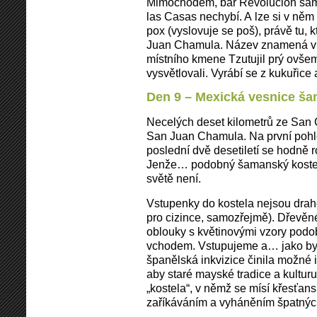
Mimochodem, bar Revolución samo
las Casas nechybí. A lze si v něm
pox (vyslovuje se poš), právě tu, 
Juan Chamula. Název znamená v an
místního kmene Tzutujil prý ovšem
vysvětlovali. Vyrábí se z kukuřice a
Den 9 – Mexická vesnice š
Necelých deset kilometrů ze San C
San Juan Chamula. Na první poh
poslední dvě desetiletí se hodně 
Jenže… podobný šamanský kostel
světě není.
Vstupenky do kostela nejsou drahé
pro cizince, samozřejmě). Dřevěn
oblouky s květinovými vzory pod
vchodem. Vstupujeme a… jako by 
španělská inkvizice činila možné 
aby staré mayské tradice a kulturu 
„kostela“, v němž se mísí křesťa
zaříkáváním a vyháněním špatnýc