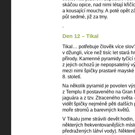
skáčou opice, nad nimi létají křič
a kousající mouchy. A poté opět z
půl sedmé, již za tmy.
.
Den 12 – Tikal
Tikal… potřebuje člověk více sl
v džungli, více než tisíc let stará 
přírody. Kamenné pyramidy tyčící 
z jejich ochozů je nepopsatelný v
mezi nimi špičky prastaré mayské h
8. století.
Na několik pyramid je povolen výs
z Templu II postaveného na Gran 
jaguára a z tzv. Ztraceného světa
vidět špičky nejméně pěti dalších
moře stromů a barevných květů.
V Tikalu jsme strávili devět hodin
některých frekventovanějších míst
předražených láhví vody). Některé