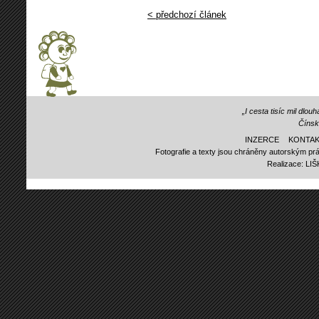
< předchozí článek
„I cesta tisíc mil dlo
Čínsk
INZERCE
KONTAK
Fotografie a texty jsou chráněny autorským prá
Realizace:
LI