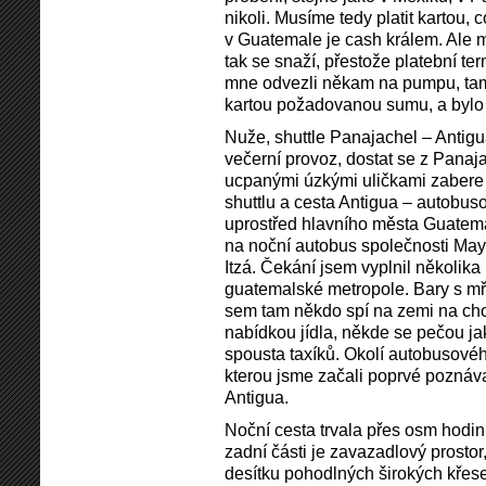
nikoli. Musíme tedy platit kartou,
v Guatemale je cash králem. Ale m
tak se snaží, přestože platební ter
mne odvezli někam na pumpu, tam 
kartou požadovanou sumu, a bylo 
Nuže, shuttle Panajachel – Antigua,
večerní provoz, dostat se z Panaj
ucpanými úzkými uličkami zabere 
shuttlu a cesta Antigua – autobus
uprostřed hlavního města Guatemal
na noční autobus společnosti May
Itzá. Čekání jsem vyplnil několika
guatemalské metropole. Bary s mříž
sem tam někdo spí na zemi na chod
nabídkou jídla, někde se pečou jak
spousta taxíků. Okolí autobusovéh
kterou jsme začali poprvé poznáv
Antigua.
Noční cesta trvala přes osm hodin
zadní části je zavazadlový prostor,
desítku pohodlných širokých křesel