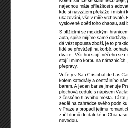
Kolem silnice se stále něco děje
najednou máte příležitost sledova
kde si navzájem překážejí místní 
ukazování, vše v míře vrchovaté.
vysloveně obětí toho chaosu, asi 
S blížícími se mexickými hranicem
auta, spíše míjíme samé dodávky s
dá vézt spousta zboží, je to prakt
lidé se převážejí na korbě, odhad
dvacet. Všichni stojí, něčeho se dr
stojí i mimo korbu na náraznících,
přepravy.
Večery v San Cristobal de Las Cas
kolem katedrály a centrálního námě
barem. A jeden bar se jmenuje Pra
plechová cedule s nápisem Václav
z českého hlavního města. Tázal j
seděl na zahrádce svého podniku, 
v Praze a propadl jejímu romantic
zpět domů do dalekého Chiapasu.
nevedou.