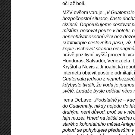
oči až bolí.
MZV ovšem varuje:
„V Guatemale 
bezpečnostní situace, často doch
cizinců. Doporučujeme cestovat 
místům, nocovat pouze v hotelu, n
nenechávat osobní věci bez dozor
si fotokopie cestovního pasu, víz, 
kopie uschovat stranou od originál
právě pozitivní, vyšší procento vr
Honduras, Salvador, Venezuela, 
Kryštof a Nevis a Jihoafrická repu
internetu objevit postoje odmítající
Guatemala jednou z nejnebezpeč­ně
kdybyste tvrdili, že voda je jedno
světě. Ledaže byste udělali něco
Irena DeLave:
„Podstatné je – kde
do Guatemaly, nikdy nejedu do hla
druhým, není důvod, proč se v něm
fajn muzeí. Hned na letišti sedn
starého koloniálního města Antigu
pokud se pohybujete především v c