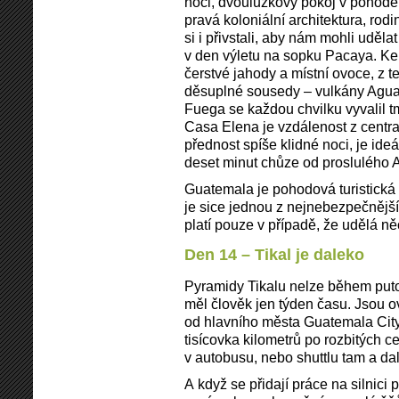
noci, dvoulůžkový pokoj v pohodě,
pravá koloniální architektura, rod
si i přivstali, aby nám mohli uděla
v den výletu na sopku Pacaya. Ke
čerstvé jahody a místní ovoce, z t
děsuplné sousedy – vulkány Agua,
Fuega se každou chvilku vyvalil 
Casa Elena je vzdálenost z centra,
přednost spíše klidné noci, je ideá
deset minut chůze od proslulého 
Guatemala je pohodová turistická 
je sice jednou z nejnebezpeč­nější
platí pouze v případě, že udělá 
Den 14 – Tikal je daleko
Pyramidy Tikalu nelze během put
měl člověk jen týden času. Jsou o
od hlavního města Guatemala City.
tisícovka kilometrů po rozbitých 
v autobusu, nebo shuttlu tam a da
A když se přidají práce na silnici 