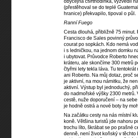
obyčejná čtvrthodinka, vyzvedli ná
(přestěhoval se do teplé Guatem
hranice) překvapilo, tipoval o půl.
Ranní Fuego
Cesta dlouhá, přibližně 75 minut.
Francisco de Sales povinný průvo
courat po sopkách. Kdo nemá vod
i s ledničkou, na jednom domku ná
i ubytovat. Průvodce Roberto hned
kráteru, ale skončíme 300 metrů 
čtyřmi lety tekla láva. Tu tentokrá
ani Roberto. Na můj dotaz, proč s
je aktivní, na mou námitku, že není
aktivní. Výstup byl jednoduchý, př
do nadmořské výšky 2300 metrů. 
cestě, nuže doporučení – na sebe 
je hodně ostrá a nové boty by moh
Na začátku cesty na nás místní kluci
koně. Většina turistů jde nahoru p
trochu líto, škrábat se po prašné 
denně, není život koňský v těchto 