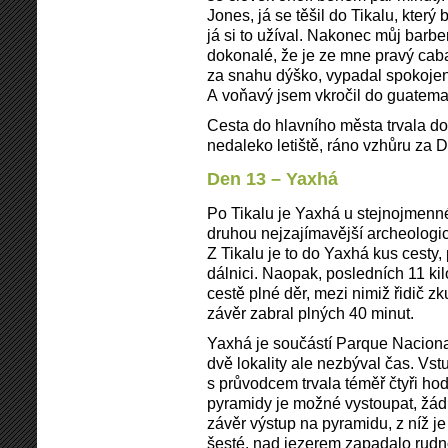
Jones, já se těšil do Tikalu, který 
já si to užíval. Nakonec můj barbe
dokonalé, že je ze mne pravý caba
za snahu dýško, vypadal spokojeně,
A voňavý jsem vkročil do guatemals
Cesta do hlavního města trvala do
nedaleko letiště, ráno vzhůru za De
Den 13 – Yaxhá
Po Tikalu je Yaxhá u stejnojmenn
druhou nejzajímavější archeologi
Z Tikalu je to do Yaxhá kus cesty, 
dálnici. Naopak, posledních 11 ki
cestě plné děr, mezi nimiž řidič z
závěr zabral plných 40 minut.
Yaxhá je součástí Parque Nacion
dvě lokality ale nezbýval čas. Vst
s průvodcem trvala téměř čtyři ho
pyramidy je možné vystoupat, žád
závěr výstup na pyramidu, z níž je
šesté, nad jezerem zapadalo rudn