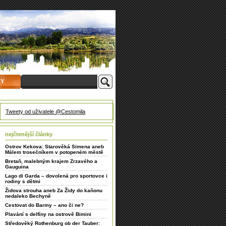
HY
Tweety od uživatele @Cestomila
nejčtenější články
Ostrov Kekova: Starověká Simena aneb
Málem trosečníkem v potopeném městě
Bretaň, malebným krajem Zrzavého a
Gauguina
Lago di Garda – dovolená pro sportovce i
rodiny s dětmi
Židova strouha aneb Za Židy do kaňonu
nedaleko Bechyně
Cestovat do Barmy – ano či ne?
Plavání s delfíny na ostrově Bimini
Středověký Rothenburg ob der Tauber: