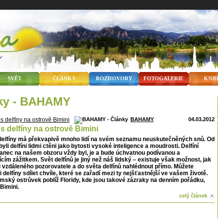
SVĚT
ČLÁNKY
ROZHOVORY
FOTOGALERIE
KNI
nky - BAHAMY
BAHAMY
04.03.2012
 s delfíny na ostrově Bimini
 delfíny má překvapivě mnoho lidí na svém seznamu neuskutečněných snů. Od
yli delfíni lidmi ctěni jako bytosti vysoké inteligence a moudrosti. Delfíní
tanec na našem obzoru vždy byl, je a bude úchvatnou podívanou a
cím zážitkem. Svět delfínů je jiný než náš lidský – existuje však možnost, jak
li vzdáleného pozorovatele a do světa delfínů nahlédnout přímo. Můžete
 delfíny sdílet chvíle, které se zařadí mezi ty nejšťastnější ve vašem životě.
mský ostrůvek poblíž Floridy, kde jsou takové zázraky na denním pořádku,
Bimini.
celý článek