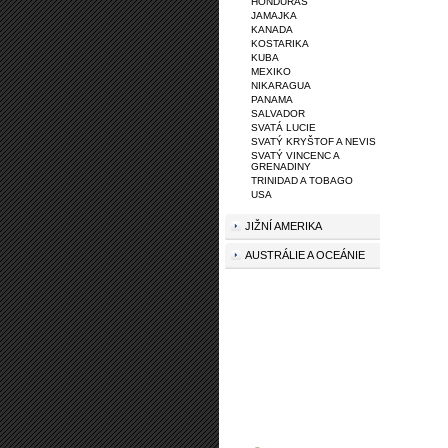
HONDURAS
JAMAJKA
KANADA
KOSTARIKA
KUBA
MEXIKO
NIKARAGUA
PANAMA
SALVADOR
SVATÁ LUCIE
SVATÝ KRYŠTOF A NEVIS
SVATÝ VINCENC A
GRENADINY
TRINIDAD A TOBAGO
USA
JIŽNÍ AMERIKA
AUSTRÁLIE A OCEÁNIE