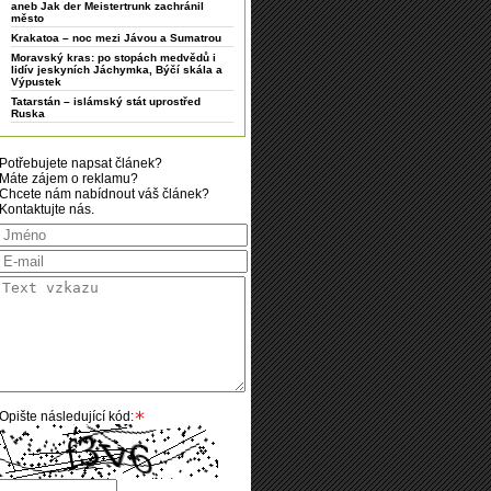
aneb Jak der Meistertrunk zachránil
město
Krakatoa – noc mezi Jávou a Sumatrou
Moravský kras: po stopách medvědů i
lidív jeskyních Jáchymka, Býčí skála a
Výpustek
Tatarstán – islámský stát uprostřed
Ruska
Potřebujete napsat článek?
Máte zájem o reklamu?
Chcete nám nabídnout váš článek?
Kontaktujte nás.
Opište následující kód: