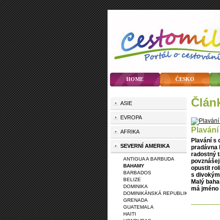
HOME
ČESKO
člá
ASIE
EVROPA
Plavání
AFRIKA
Plavání s
SEVERNÍ AMERIKA
pradávna b
radostný 
ANTIGUA A BARBUDA
povznášejí
BAHAMY
opustit ro
BARBADOS
s divokými
BELIZE
Malý baha
DOMINIKA
má jméno 
DOMINIKÁNSKÁ REPUBLIKA
GRENADA
GUATEMALA
HAITI