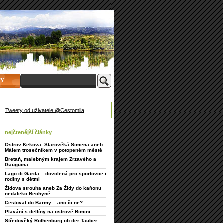
HY
Tweety od uživatele @Cestomila
nejčtenější články
Ostrov Kekova: Starověká Simena aneb
Málem trosečníkem v potopeném městě
Bretaň, malebným krajem Zrzavého a
Gauguina
Lago di Garda – dovolená pro sportovce i
rodiny s dětmi
Židova strouha aneb Za Židy do kaňonu
nedaleko Bechyně
Cestovat do Barmy – ano či ne?
Plavání s delfíny na ostrově Bimini
Středověký Rothenburg ob der Tauber: