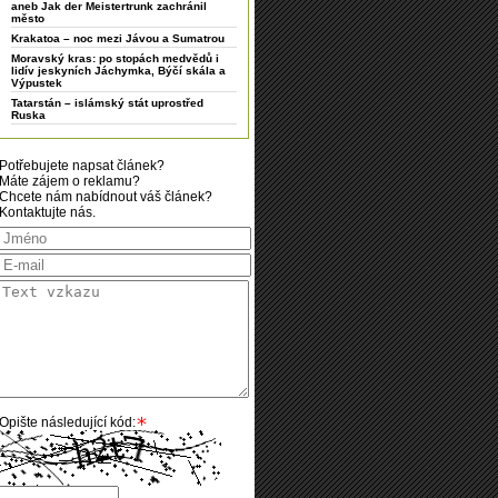
aneb Jak der Meistertrunk zachránil
město
Krakatoa – noc mezi Jávou a Sumatrou
Moravský kras: po stopách medvědů i
lidív jeskyních Jáchymka, Býčí skála a
Výpustek
Tatarstán – islámský stát uprostřed
Ruska
Potřebujete napsat článek?
Máte zájem o reklamu?
Chcete nám nabídnout váš článek?
Kontaktujte nás.
Opište následující kód: