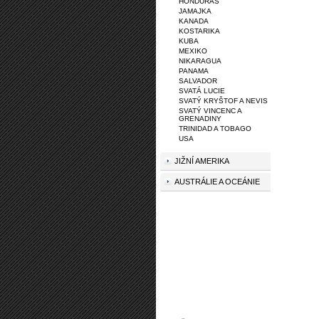
HONDURAS
JAMAJKA
KANADA
KOSTARIKA
KUBA
MEXIKO
NIKARAGUA
PANAMA
SALVADOR
SVATÁ LUCIE
SVATÝ KRYŠTOF A NEVIS
SVATÝ VINCENC A
GRENADINY
TRINIDAD A TOBAGO
USA
JIŽNÍ AMERIKA
AUSTRÁLIE A OCEÁNIE