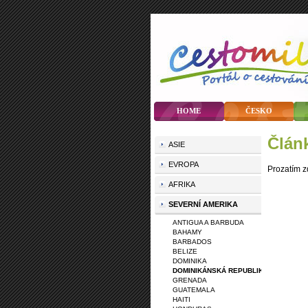
HOME
ČESKO
člá
ASIE
EVROPA
Prozatím z
AFRIKA
SEVERNÍ AMERIKA
ANTIGUA A BARBUDA
BAHAMY
BARBADOS
BELIZE
DOMINIKA
DOMINIKÁNSKÁ REPUBLIKA
GRENADA
GUATEMALA
HAITI