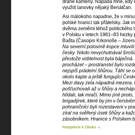
drahé kameny. Napadá mne, kdy 
využití lanovky nějaký Benátčan.
Asi málokoho napadne, že v minul
polské hranici tak přátelsky. Jak i
dvěma zeměmi téhož politického 
v Polsku v letech 1981–83 hezky p
Bašta (Časopis Krkonoše – Jizers
Na severní polovině kopce mluvili t
česky. Nikdo nevychutnával široš
přestože viditelnost byla báječná. 
procházet – prostranství bylo ro
nejspíš prádelní šňůrou. Táhl se o
okolo kaple a ještě fungující Če
Mezi davy zela nápadná mezera. M
pošťuchovali až u šňůry a nechápali,
hlídali, tak mračí. Mimo jiné proto
brigadýrek, které by jim v čerstvé
pohraničníci byli rozestaveni v p
zíral na svěřený úsek šňůry a ka
zásobníkem. Hranice s Polskem b
fotogalerie k článku