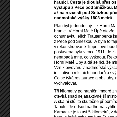
hranici. Cesta je dlouhá přes 
výstupu z Pece pod Sněžkou. M
až na rozcestí pod Sněžkou př
nadmořské výšky 1603 metrů.
Plán byl jednoduchý – z Horní Ma
hranici. V Horní Malé Úpě otevřeli 
ochutnávku jejich Trautenberka j
z Pece pod Sněžkou. A byla to faj
v rekonstruované Tippeltově boudě, 
postavena byla v roce 1911. Je zje
nenapadá mne, co vytknout. Reko
Horní Malé Úpy a dá se říci, že mi
Vznik pivovaru v nadmořské výšc
iniciativou místních boudařů a s
Co se týká restaurace a obsluhy, 
vychvalovat.
Tři kilometry po hraniční modré 
otevírá snad nejatraktivnější místo
A skalní stůl to skutečně připomí
Tabule. Je odsud nádherná vyhlíd
Karpacze je to asi 5 kilometrů, v 