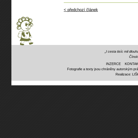
< předchozí článek
„I cesta tisíc mil dlo
Čínsk
INZERCE
KONTAK
Fotografie a texty jsou chráněny autorským prá
Realizace:
LI