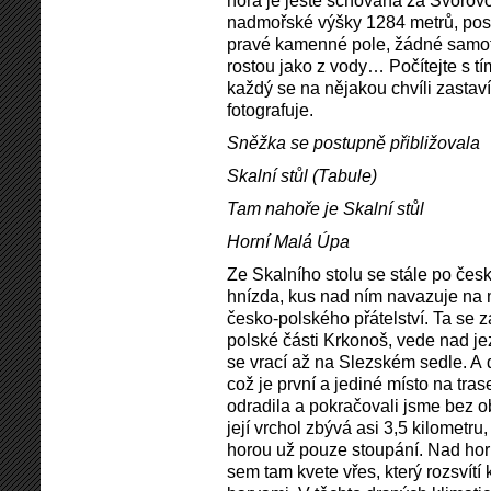
hora je ještě schovaná za Svorovo
nadmořské výšky 1284 metrů, pos
pravé kamenné pole, žádné samotá
rostou jako z vody… Počítejte s t
každý se na nějakou chvíli zastaví
fotografuje.
Sněžka se postupně přibližovala
Skalní stůl (Tabule)
Tam nahoře je Skalní stůl
Horní Malá Úpa
Ze Skalního stolu se stále po čes
hnízda, kus nad ním navazuje na 
česko-polského přátelství. Ta se 
polské části Krkonoš, vede nad j
se vrací až na Slezském sedle. A 
což je první a jediné místo na tras
odradila a pokračovali jsme bez o
její vrchol zbývá asi 3,5 kilometr
horou už pouze stoupání. Nad horní
sem tam kvete vřes, který rozsvítí