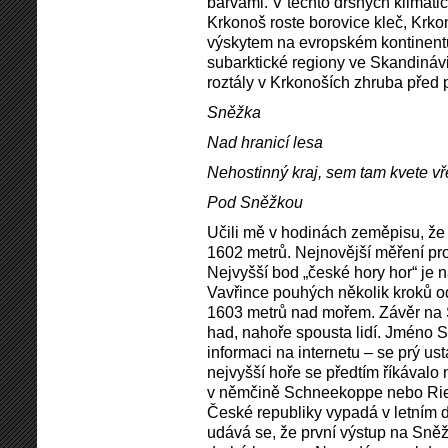
barvami. V těchto drsných klimati
Krkonoš roste borovice kleč, Krko
výskytem na evropském kontinent
subarktické regiony ve Skandinávi
roztály v Krkonoších zhruba před pě
Sněžka
Nad hranicí lesa
Nehostinný kraj, sem tam kvete vř
Pod Sněžkou
Učili mě v hodinách zeměpisu, ž
1602 metrů. Nejnovější měření pr
Nejvyšší bod „české hory hor“ je
Vavřince pouhých několik kroků od
1603 metrů nad mořem. Závěr na S
had, nahoře spousta lidí. Jméno 
informaci na internetu – se prý ustá
nejvyšší hoře se předtím říkával
v němčině Schneekoppe nebo Ries
České republiky vypadá v letním
udává se, že první výstup na Sněžk