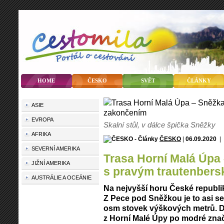
HOME
ČESKO
SVĚT
ČLÁNKY
ASIE
EVROPA
Skalní stůl, v dálce špička Sněžky
AFRIKA
ČESKO
|
06.09.2020
|
SEVERNÍ AMERIKA
Trasa Horní Malá Úpa
JIŽNÍ AMERIKA
s pravým trautenber
AUSTRÁLIE A OCEÁNIE
Na nejvyšší horu České republi
Z Pece pod Sněžkou je to asi se
osm stovek výškových metrů. Dal
z Horní Malé Úpy po modré znač