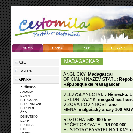
HOME
ČESKO
SVĚT
ČLÁNKY
MADAGASKAR
ASIE
EVROPA
ANGLICKY:
Madagascar
OFICIÁLNÍ NÁZEV STÁTU:
Repobl
AFRIKA
République de Madagascar
ALŽÍRSKO
ANGOLA
VELVYSLANECTVÍ:
v Německu, B
BENIN
ÚŘEDNÍ JAZYK:
malgaština, fran
BOTSWANA
VÍZOVÁ POVINNOST:
ano
BURKINA FASO
BURUNDI
MĚNA:
malgašský ariary 100 MGA
ČAD
DŽIBUTSKO
ROZLOHA:
592 000 km
2
EGYPT
POČET OBYVATEL:
18 000 000
ERITREA
HUSTOTA OBYVATEL NA 1 KM
:
c
ETIOPIE
2