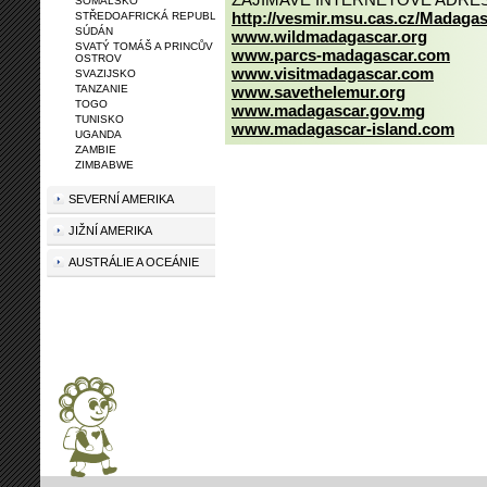
SOMÁLSKO
http://vesmir.msu.cas.cz/Madaga
STŘEDOAFRICKÁ REPUBLIKA
SÚDÁN
www.wildmadagascar.org
SVATÝ TOMÁŠ A PRINCŮV
www.parcs-madagascar.com
OSTROV
www.visitmadagascar.com
SVAZIJSKO
TANZANIE
www.savethelemur.org
TOGO
www.madagascar.gov.mg
TUNISKO
www.madagascar-island.com
UGANDA
ZAMBIE
ZIMBABWE
SEVERNÍ AMERIKA
JIŽNÍ AMERIKA
AUSTRÁLIE A OCEÁNIE