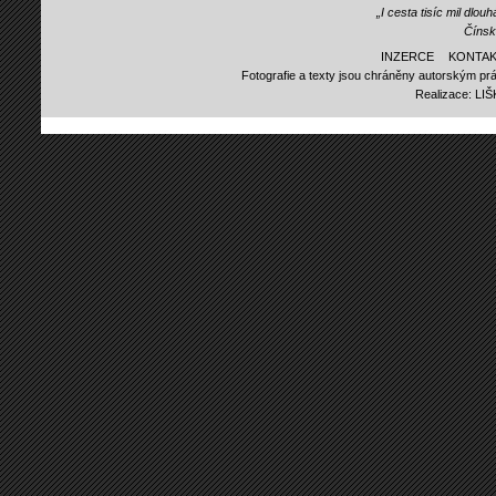
„I cesta tisíc mil dlo
Čínsk
INZERCE
KONTAK
Fotografie a texty jsou chráněny autorským prá
Realizace:
LI