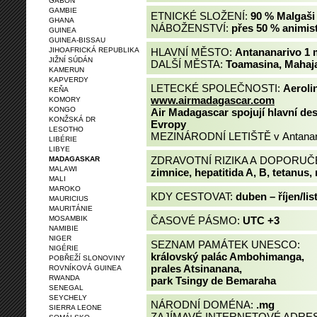
GABON
GAMBIE
ETNICKÉ SLOŽENÍ:
90 % Malgaši
GHANA
NÁBOŽENSTVÍ:
přes 50 % animis
GUINEA
GUINEA-BISSAU
JIHOAFRICKÁ REPUBLIKA
HLAVNÍ MĚSTO:
Antananarivo 1 m
JIŽNÍ SÚDÁN
DALŠÍ MĚSTA:
Toamasina, Mahaja
KAMERUN
KAPVERDY
LETECKÉ SPOLEČNOSTI:
Aeroli
KEŇA
www.airmadagascar.com
KOMORY
KONGO
Air Madagascar spojují hlavní des
KONŽSKÁ DR
Evropy
LESOTHO
MEZINÁRODNÍ LETIŠTĚ v Antanan
LIBÉRIE
LIBYE
ZDRAVOTNÍ RIZIKA A DOPORU
MADAGASKAR
MALAWI
zimnice, hepatitida A, B, tetanus, 
MALI
MAROKO
KDY CESTOVAT:
duben – říjen/li
MAURICIUS
MAURITÁNIE
MOSAMBIK
ČASOVÉ PÁSMO:
UTC +3
NAMIBIE
NIGER
SEZNAM PAMÁTEK UNESCO:
NIGÉRIE
královský palác Ambohimanga,
POBŘEŽÍ SLONOVINY
prales Atsinanana,
ROVNÍKOVÁ GUINEA
RWANDA
park Tsingy de Bemaraha
SENEGAL
SEYCHELY
NÁRODNÍ DOMÉNA:
.mg
SIERRA LEONE
ZAJÍMAVÉ INTERNETOVÉ ADRES