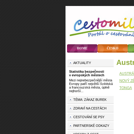
HOME
ČESKO
Aus
AKTUALITY
Statistika bezpečnosti
AUSTRÁ
v evropských městech
Mezi nejnebezpečnější města
NOVÝ Z
Evropy patří největší švédská
a francouzská města, úplně
TONGA
nejhorší...
TÉMA: ZÁKAZ BUREK
ZDRAVÍ NA CESTÁCH
CESTOVÁNÍ SE PSY
PARTNERSKÉ ODKAZY