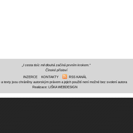
„I cesta tisíc mil dlouhá začíná prvním krokem.“
Čínské přísloví
INZERCE
KONTAKTY
RSS KANÁL
e a texty jsou chráněny autorským právem a jejich použití není možné bez svolení autora
Realizace:
LIŠKA WEBDESIGN