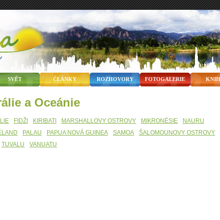
SVĚT
ČLÁNKY
ROZHOVORY
FOTOGALERIE
KNI
trálie a Oceánie
LIE
FIDŽI
KIRIBATI
MARSHALLOVY OSTROVY
MIKRONÉSIE
NAURU
ÉLAND
PALAU
PAPUA NOVÁ GUINEA
SAMOA
ŠALOMOUNOVY OSTROVY
TUVALU
VANUATU