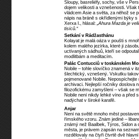
Sloupy, basreliéfy, sochy, vše v Per
dojem velikosti a vznešenosti. Však 
vládcem Asie a světa, za něhož se 
nápis na bráně s okřídlenými býky s
Xerxa I., hlásal:
„Ahura Mazda je veli
tisíců.“
Setkání v Rádžasthánu
Kolayat je malá oáza v poušti s mn
kolem malého jezírka, které ji záso
uctívaných sádhuů, kteří se odpoutali
modlitbám a meditacím.
Palác Contucciů v toskánském Mo
Nobile – tohle slovíčko znamená v ita
šlechtický, vznešený. Vskutku takov
pojmenované Nobile. Nepospíchejte na
archivaci. Nejlepší ročníky doslova na
filozofickému zamyšlení – však se m
Nobile není nikdy lehké víno a před
nadýchat v široké karafě.
Anjar
Není na světě mnoho měst postavený
římského vzoru. Znám jediné – liban
známý než Baalbek, Týros, Sidon a d
města, je právem zapsán na seznam s
rozdělovaly na čtyři čtvrtě dvě hlavn