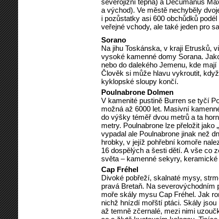
severojižní tepna) a Decumanus Maxi
a východ). Ve městě nechyběly dvoje 
i pozůstatky asi 600 obchůdků podél 
veřejné vchody, ale také jeden pro 
Sorano
Na jihu Toskánska, v kraji Etrusků, v
vysoké kamenné domy Sorana. Jakob
nebo do dalekého Jemenu, kde mají p
Člověk si může hlavu vykroutit, když
kyklopské sloupy končí.
Poulnabrone Dolmen
V kamenité pustině Burren se tyčí P
možná až 6000 let. Masivní kamenné
do výšky téměř dvou metrů a ta horn
metry. Poulnabrone lze přeložit jak
vypadal ale Poulnabrone jinak než dn
hrobky, v jejíž pohřební komoře nale
16 dospělých a šesti dětí. A vše co 
světa – kamenné sekyry, keramické 
Cap Fréhel
Divoké pobřeží, skalnaté mysy, strmé ú
pravá Bretaň. Na severovýchodním pob
moře skály mysu Cap Fréhel. Jak ro
nichž hnízdí mořští ptáci. Skály jso
až temně zčernalé, mezi nimi uzoučké