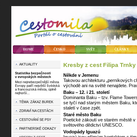
HOME
ČESKO
SVĚT
ČLÁNKY
Kresby z cest Filipa Trnky
AKTUALITY
Statistika bezpečnosti
Někde v Jemenu
v evropských městech
Takovou architekturu „perníkových c
Mezi nejnebezpečnější města
východě ani na světě nenajdete. Prav
Evropy patří největší švédská
a francouzská města, úplně
Baku – 12. i 21. století
nejhorší...
Dominanta Baku – tzv. Flame Tower
se tyčí nad starým městem Baku, kte
TÉMA: ZÁKAZ BUREK
staletí v čase zpět.
ZDRAVÍ NA CESTÁCH
Staré město Baku
Poetické zákoutí ve starém městě v
CESTOVÁNÍ SE PSY
světového dědictví UNESCO.
PARTNERSKÉ ODKAZY
Vodopády Iguazú
Iguazú jsou přímým kontaktem s tím, 