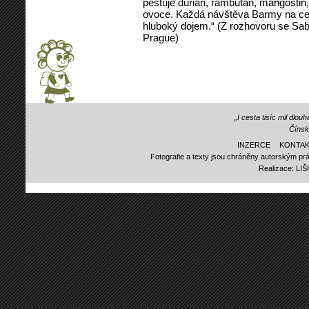
pěstuje durian, rambutan, mangostin
ovoce. Každá návštěva Barmy na ce
hluboký dojem.“ (Z rozhovoru se Sa
Prague)
„I cesta tisíc mil dlo
Čínsk
INZERCE
KONTAK
Fotografie a texty jsou chráněny autorským prá
Realizace:
LI