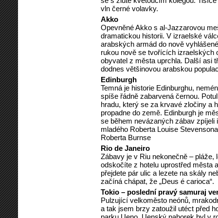
se s žlutě kvetoucím kolegou. Tisíce a
vln černé volavky.
Akko
Opevněné Akko s al-Jazzarovou meš
dramatickou historii. V izraelské vál
arabských armád do nově vyhlášeného
rukou nově se tvořících izraelských 
obyvatel z města uprchla. Další asi t
dodnes většinovou arabskou populac
Edinburgh
Temná je historie Edinburghu, nemé
spíše řádně zabarvená černou. Potuln
hradu, který se za krvavé zločiny a 
propadne do země. Edinburgh je měs
se během nevázaných zábav zpíjeli i 
mladého Roberta Louise Stevensona
Roberta Burnse
Rio de Janeiro
Zábavy je v Riu nekonečně – pláže, le
odskočíte z hotelu uprostřed města a 
přejdete pár ulic a lezete na skály ne
začíná chápat, že „Deus é carioca“.
Tokio – poslední pravý samuraj ve
Pulzující velkoměsto neónů, mrakod
a tak jsem brzy zatoužil utéct pře
parku Ueno. Uenský pahorek byl v ro