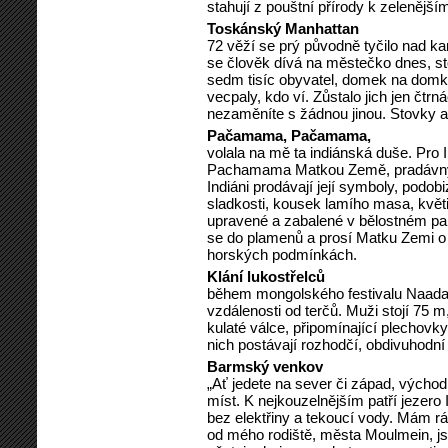
stahují z pouštní přírody k zeleněj
Toskánský Manhattan
72 věží se prý původně tyčilo nad
se člověk dívá na městečko dnes, st
sedm tisíc obyvatel, domek na domk
vecpaly, kdo ví. Zůstalo jich jen čtr
nezaměníte s žádnou jinou. Stovky a
Pačamama, Pačamama,
volala na mě ta indiánská duše. Pro I
Pachamama Matkou Země, pradávným
Indiáni prodávají její symboly, podob
sladkosti, kousek lamího masa, květi
upravené a zabalené v bělostném papí
se do plamenů a prosí Matku Zemi o
horských podmínkách.
Klání lukostřelců
během mongolského festivalu Naadam.
vzdálenosti od terčů. Muži stojí 75 
kulaté válce, připomínající plechov
nich postávají rozhodčí, obdivuhodní 
Barmský venkov
„Ať jedete na sever či západ, východ
míst. K nejkouzelnějším patří jezero
bez elektřiny a tekoucí vody. Mám 
od mého rodiště, města Moulmein, j