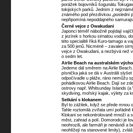
porážek bojovníků šogunátu Tokugawa
tokijských parků. Jedním z nejznámě
známého pod přezdívkou „poslední p
nepřipomíná nepoddajného samurajs
Černé vejce z Owakudani
Japonci téměř nábožně pojídají vajíč
z jezírek s horkou sirnatou vodou, 
této specialitě říká Kuro-tamago a v
za 500 jenů. Nicméně – zavalen sir
vejce z Owakudani, a nezbývá než věř
o sedm let.
Airlie Beach na australském vých
Jedeme dál směrem na Airlie Beach. 
písnička jaká se dá v Austrálii slyš
odpočívadle u pláže, ráno nemůžu spá
pohádkovou Airlie Beach. Dají se zde
ostrovy např. Whitsunday Islands (a
skydiving, mořský kajak, výlety za k
Setkání s klokanem
Byl to zážitek, když se přede mnou o
Tahle roztomilá zvířata umí pořádně
Klokani se nekontrolovaně množí a st
měst, zahrad a polí. Domorodci je lo
neohrozili, ale farmáři je nenávidí a 
neohlížejí na stanovené limity), zvlá