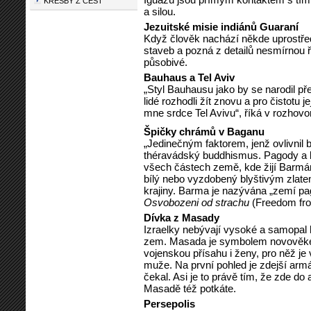
KRESBY Z CEST
a silou.
Jezuitské misie indiánů Guaraní
Když člověk nachází někde uprostře
staveb a pozná z detailů nesmírnou ř
působivé.
Bauhaus a Tel Aviv
„Styl Bauhausu jako by se narodil př
lidé rozhodli žít znovu a pro čistotu je
mne srdce Tel Avivu“, říká v rozhovo
Špičky chrámů v Baganu
„Jedinečným faktorem, jenž ovlivnil b
théravádský buddhismus. Pagody a b
všech částech země, kde žijí Barmánc
bílý nebo vyzdobený blyštivým zlat
krajiny. Barma je nazývána „zemí pa
Osvobozeni od strachu
(Freedom fro
Dívka z Masady
Izraelky nebývají vysoké a samopal
zem. Masada je symbolem novověkéh
vojenskou přísahu i ženy, pro něž je
muže. Na první pohled je zdejší armá
čekal. Asi je to právě tím, že zde do
Masadě též potkáte.
Persepolis