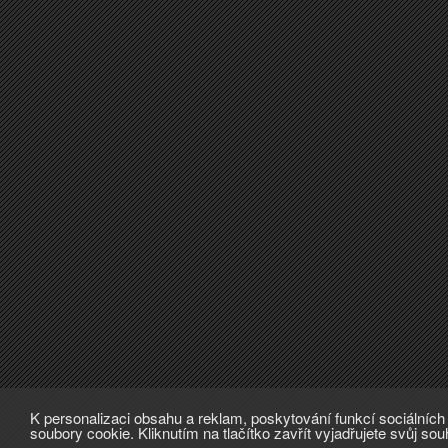
K personalizaci obsahu a reklam, poskytování funkcí sociálníc
soubory cookie. Kliknutím na tlačítko zavřít vyjadřujete svůj so