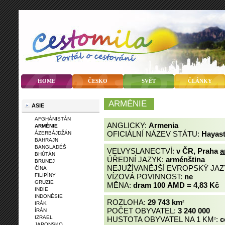
HOME
ČESKO
SVĚT
ČLÁNKY
ARMÉNIE
ASIE
AFGHÁNISTÁN
ANGLICKY:
Armenia
ARMÉNIE
OFICIÁLNÍ NÁZEV STÁTU:
Hayast
ÁZERBÁJDŽÁN
BAHRAJN
BANGLADÉŠ
VELVYSLANECTVÍ:
v ČR, Praha
a
BHÚTÁN
ÚŘEDNÍ JAZYK:
arménština
BRUNEJ
NEJUŽÍVANĚJŠÍ EVROPSKÝ JAZ
ČÍNA
FILIPÍNY
VÍZOVÁ POVINNOST:
ne
GRUZIE
MĚNA:
dram 100 AMD = 4,83 Kč
INDIE
INDONÉSIE
ROZLOHA:
29 743 km
2
IRÁK
POČET OBYVATEL:
3 240 000
ÍRÁN
IZRAEL
HUSTOTA OBYVATEL NA 1 KM
:
c
2
JAPONSKO