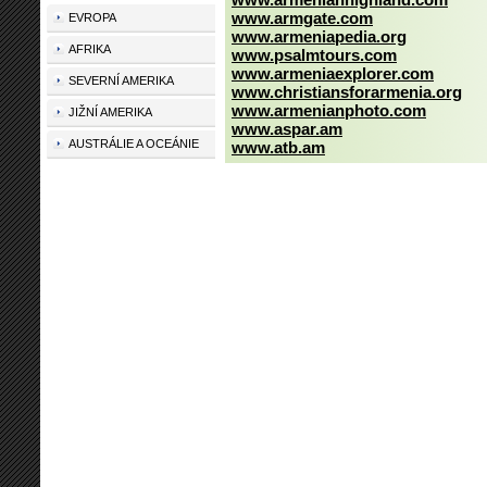
www.armgate.com
EVROPA
www.armeniapedia.org
AFRIKA
www.psalmtours.com
www.armeniaexplorer.com
SEVERNÍ AMERIKA
www.christiansforarmenia.org
www.armenianphoto.com
JIŽNÍ AMERIKA
www.aspar.am
AUSTRÁLIE A OCEÁNIE
www.atb.am