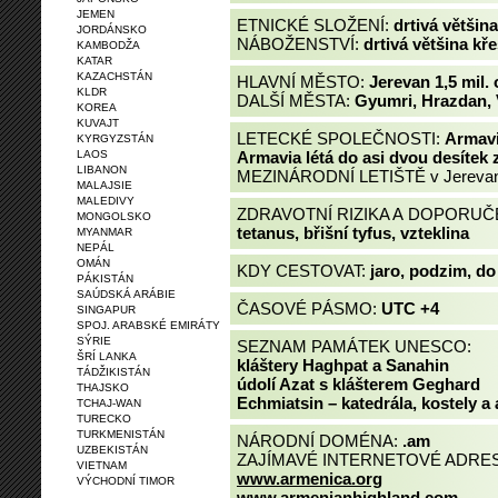
JEMEN
ETNICKÉ SLOŽENÍ:
drtivá většin
JORDÁNSKO
NÁBOŽENSTVÍ:
drtivá většina kř
KAMBODŽA
KATAR
KAZACHSTÁN
HLAVNÍ MĚSTO:
Jerevan 1,5 mil. 
KLDR
DALŠÍ MĚSTA:
Gyumri, Hrazdan, 
KOREA
KUVAJT
LETECKÉ SPOLEČNOSTI:
Armav
KYRGYZSTÁN
LAOS
Armavia létá do asi dvou desítek 
LIBANON
MEZINÁRODNÍ LETIŠTĚ v Jereva
MALAJSIE
MALEDIVY
ZDRAVOTNÍ RIZIKA A DOPORU
MONGOLSKO
tetanus, břišní tyfus, vzteklina
MYANMAR
NEPÁL
OMÁN
KDY CESTOVAT:
jaro, podzim, do
PÁKISTÁN
SAÚDSKÁ ARÁBIE
ČASOVÉ PÁSMO:
UTC +4
SINGAPUR
SPOJ. ARABSKÉ EMIRÁTY
SÝRIE
SEZNAM PAMÁTEK UNESCO:
ŠRÍ LANKA
kláštery Haghpat a Sanahin
TÁDŽIKISTÁN
údolí Azat s klášterem Geghard
THAJSKO
Echmiatsin – katedrála, kostely a
TCHAJ-WAN
TURECKO
TURKMENISTÁN
NÁRODNÍ DOMÉNA:
.am
UZBEKISTÁN
ZAJÍMAVÉ INTERNETOVÉ ADRES
VIETNAM
www.armenica.org
VÝCHODNÍ TIMOR
www.armenianhighland.com