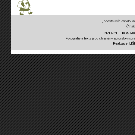
„I cesta tisíc mil dlo
Čínsk
INZERCE
KONTAK
Fotografie a texty jsou chráněny autorským prá
Realizace:
LI