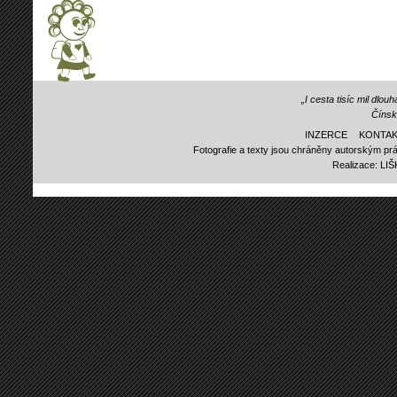
„I cesta tisíc mil dlo
Čínsk
INZERCE
KONTAK
Fotografie a texty jsou chráněny autorským prá
Realizace:
LI