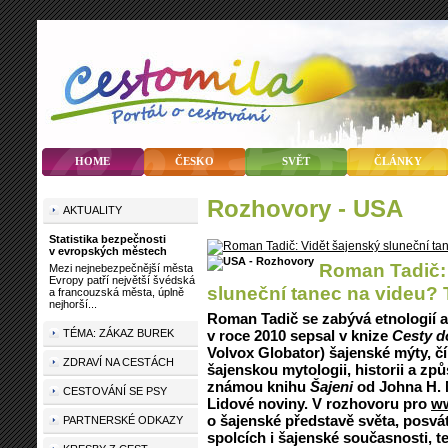
HOME
ČESKO
SVĚT
ČLÁNKY
rozhovory - USA
AKTUALITY
Statistika bezpečnosti
v evropských městech
Roman Tadič: 
Mezi nejnebezpečnější města
Evropy patří největší švédská
sluneční tanec na videu? T
a francouzská města, úplně
nejhorší...
Roman Tadič se zabývá etnologií a 
TÉMA: ZÁKAZ BUREK
v roce 2010 sepsal v knize
Cesty d
Volvox Globator) šajenské mýty, čí
ZDRAVÍ NA CESTÁCH
šajenskou mytologii, historii a zp
známou knihu
Šajeni
od Johna H. M
CESTOVÁNÍ SE PSY
Lidové noviny. V rozhovoru pro
ww
o šajenské představě světa, posvá
PARTNERSKÉ ODKAZY
spolcích i šajenské současnosti, t