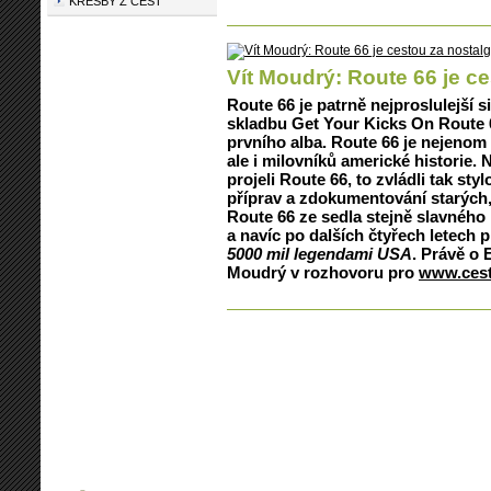
KRESBY Z CEST
Vít Moudrý: Route 66 je ce
Route 66 je patrně nejproslulejší s
skladbu Get Your Kicks On Route 6
prvního alba. Route 66 je nejeno
ale i milovníků americké historie.
projeli Route 66, to zvládli tak sty
příprav a zdokumentování starých,
Route 66 ze sedla stejně slavnéh
a navíc po dalších čtyřech letech 
5000 mil legendami USA
. Právě o 
Moudrý v rozhovoru pro
www.cest