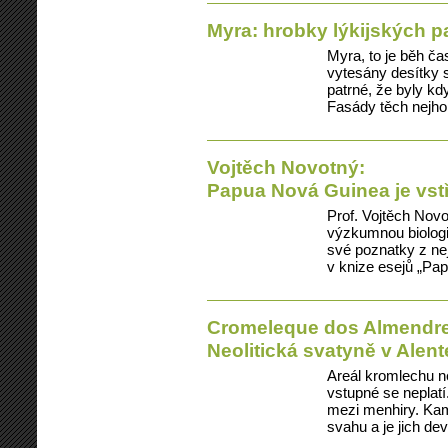
Myra: hrobky lýkijských pat
Myra, to je běh ča
vytesány desítky 
patrné, že byly kd
Fasády těch nejh
Vojtěch Novotný:
Papua Nová Guinea je vst
Prof. Vojtěch Novo
výzkumnou biologi
své poznatky z ne
v knize esejů „Pa
Cromeleque dos Almendr
Neolitická svatyně v Alent
Areál kromlechu ne
vstupné se neplatí
mezi menhiry. Kam
svahu a je jich d