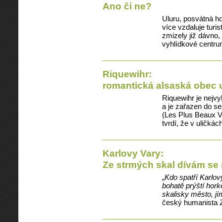
Ano či ne?
Uluru, posvátná h
více vzdaluje tur
zmizely již dávno
vyhlídkové centru
Riquewihr:
romantická alsaská obec u
Riquewihr je nejv
a je zařazen do s
(Les Plus Beaux V
tvrdí, že v uličká
Karlovy Vary:
Ze strmých skal dívám se
„
Kdo spatří Karlovy
bohatě prýští hork
skalisky město, jí
český humanista 