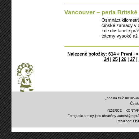
Vancouver – perla Britsk
Osmnáct kilometrů 
čínské zahrady v d
kde dostanete prá
totemy vysoké až
Nalezené položky:
614
« První
|
<
24
|
25
|
26
|
27
|
„I cesta tisíc mil dlo
Čínsk
INZERCE
KONTAK
Fotografie a texty jsou chráněny autorským prá
Realizace:
LI