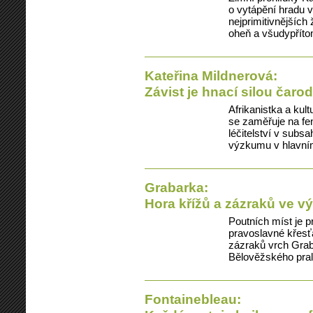
o vytápění hradu 
nejprimitivnějších
oheň a všudypříto
Kateřina Mildnerová:
Závist je hnací silou čarod
Afrikanistka a kul
se zaměřuje na fen
léčitelství v subs
výzkumu v hlavn
Grabarka:
Hora křížů a zázraků ve 
Poutních míst je p
pravoslavné křesť
zázraků vrch Grab
Bělověžského pra
Fontainebleau: