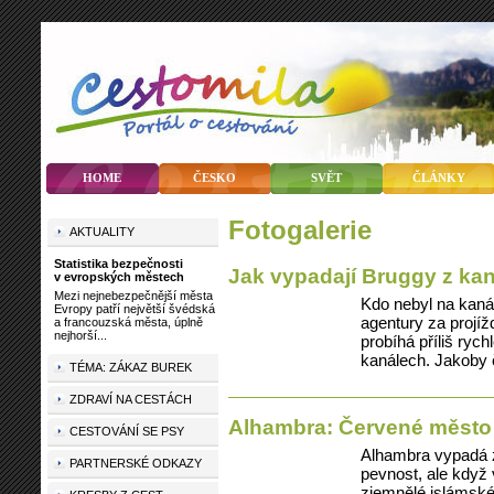
HOME
ČESKO
SVĚT
ČLÁNKY
fotogalerie
AKTUALITY
Statistika bezpečnosti
Jak vypadají Bruggy z ka
v evropských městech
Mezi nejnebezpečnější města
Kdo nebyl na kaná
Evropy patří největší švédská
agentury za projíž
a francouzská města, úplně
nejhorší...
probíhá příliš rych
kanálech. Jakoby 
TÉMA: ZÁKAZ BUREK
ZDRAVÍ NA CESTÁCH
Alhambra: Červené město 
CESTOVÁNÍ SE PSY
Alhambra vypadá 
PARTNERSKÉ ODKAZY
pevnost, ale když 
zjemnělé islámské