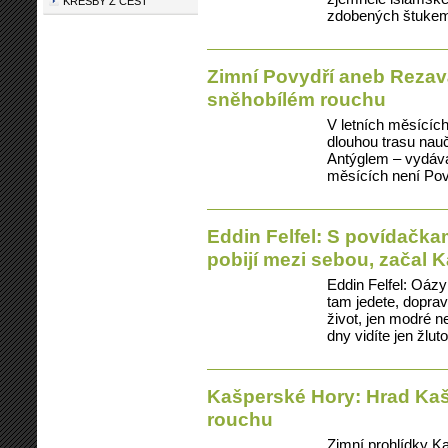
KRESBY Z CEST
zdobených štukem 
Zimní Povydří aneb Rezav
sněhobílém rouchu
V letních měsícíc
dlouhou trasu nau
Antýglem – vydává 
měsících není Pov
Eddin Felfel: S povídačka
pobijí mezi sebou, začal K
Eddin Felfel: Oázy
tam jedete, dopra
život, jen modré n
dny vidíte jen žlu
Kašperské Hory: Hrad Ka
rouchu
Zimní prohlídky K