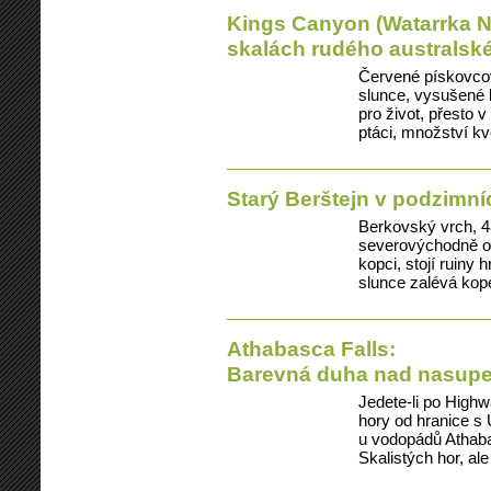
Kings Canyon (Watarrka N
skalách rudého australsk
Červené pískovcov
slunce, vysušené 
pro život, přesto v
ptáci, množství kv
Starý Berštejn v podzimn
Berkovský vrch, 4
severovýchodně o
kopci, stojí ruiny
slunce zalévá kop
Athabasca Falls:
Barevná duha nad nasup
Jedete-li po Highw
hory od hranice s
u vodopádů Athaba
Skalistých hor, al