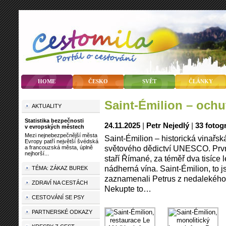
HOME
ČESKO
SVĚT
ČLÁNKY
Saint-Émilion – och
AKTUALITY
Statistika bezpečnosti
24.11.2025
|
Petr Nejedlý
|
33 fotogr
v evropských městech
Mezi nejnebezpečnější města
Saint-Émilion – historická vinař
Evropy patří největší švédská
světového dědictví UNESCO. První 
a francouzská města, úplně
nejhorší...
staří Římané, za téměř dva tisíce le
nádherná vína. Saint-Émilion, to 
TÉMA: ZÁKAZ BUREK
zaznamenali Petrus z nedalekého 
ZDRAVÍ NA CESTÁCH
Nekupte to…
CESTOVÁNÍ SE PSY
PARTNERSKÉ ODKAZY