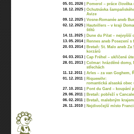
05. 01. 2026
|
Pomerol – práce člověka 
18. 12. 2025
|
Ochutnávka šampaňského
Avize
09. 12. 2025
|
Vosne-Romanée aneb Burg
02. 12. 2025
|
Hautvillers – v kraji Do
štítů
14. 11. 2025
|
Dune du Pilat – nejvyšší
13. 05. 2014
|
Rennes aneb Posezení s f
20. 03. 2014
|
Bretaň: St. Malo aneb Z
korzárů
04. 03. 2013
|
Cap Fréhel – ukřičené út
28. 01. 2013
|
Colmar: hrázděné domy, M
střechách
11. 12. 2011
|
Arles – za van Goghem, Ř
01. 12. 2011
|
Riquewihr:
romantická alsaská obec 
27. 10. 2011
|
Pont du Gard – koupání 
29. 06. 2011
|
Bretaň: pobřeží v Cancale
06. 02. 2011
|
Bretaň, malebným krajem
26. 11. 2010
|
Nejdivočejší místo Franci