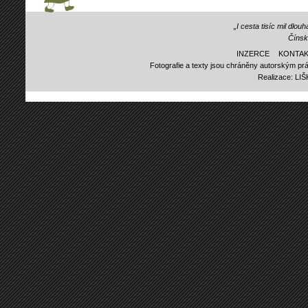
„I cesta tisíc mil dlo
Čínsk
INZERCE
KONTAK
Fotografie a texty jsou chráněny autorským prá
Realizace:
LI