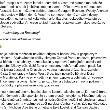
 loď Intrepid s muzeem letecké, námořní a vesmírné historie má bohužel
vírací hodinu a tak ji obdivujeme jen zvenčí. Déle otevřeno má muzeum
ussaud, kde si můžeme potřást rukou s Georgem Bushem, Woody Allenem
nést projev v Bílém domě. Vracíme se metrem domů zmoženi dojmy,
ou vidět muzikanti, od keltského harfeníka přes rockového kytaristu po
ulovou zpěvačku. A nejsou to žádní žabaři, lecjakou tuzemskou soutěž by
t útokem.
– mrakodrapy na Broadwayi
– současné indiánské umění
tí
áno je jedinou možností navštívit originální bohoslužby s gospelovým
Harlemu. Vydáváme se pěšky okrajem Central Parku na sever, překvapivé
ví běžců se sluchátky, různé skupinky sportovců trénujících cokoliv od
 po překážkový běh; další fáma o nesportovních Američanech padá. Na
aně jezera Jacqueline Onassis se vzpíná honosná drúza historizujících
ů starší generace v Upper West Side; tudy nejspíše běhával Dustin
v Maratónci. Park je plný květin v plném rozpuku a pobíhajících veverek.
dince jsme na okraji Harlemu, jehož cihelná zástavba s mnoha požárními
 obchůdky v přízemí nese svůj typický ráz.
nou k doporučenému baptistickému kostelu, ale vine se tu již mocná fronta
lující černoch stále opakuje, že se tam prostě nevejdeme. Hledáme tedy se
Holanďanů další místo, půlhodina neúspěšného hledání už předznamenává
 až jsme sami a vracíme se zpět na okraj Central Parku. Zde na křižovatce
 a St. Nicholas Ave těsně u metra je také kostel, 2nd Canaan Baptist