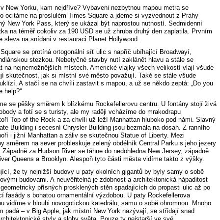
 v New Yorku, kam nejdříve? Vybaveni nezbytnou mapou metra se
o ocitáme na proslulém Times Square a jdeme si vyzvednout z Prahy
ný New York Pass, který se ukázal být naprostou nutností. Sedmidenní
ka na téměř cokoliv za 190 USD se už zhruba druhý den zaplatila. Prvním
e sleva na snídani v restauraci Planet Hollywood.
quare se protíná ortogonální síť ulic s napříč ubíhající Broadwayí,
indiánskou stezkou. Nebetyčné stavby nutí zaklánět hlavu a stále se
t na nejnemožnějších místech. Americké vlajky všech velikostí vlají všude
jí skutečnost, jak si místní své město považují. Také se stále všude
klízí. A stačí se na chvíli zastavit s mapou, a už se někdo zeptá: „Do you
 help?“
e se pěšky směrem k blízkému Rockefellerovu centru. U fontány stojí živá
body a fotí se s turisty, ale my raději vcházíme do mrakodrapu
toří Top of the Rock a za chvíli už leží Manhattan hluboko pod námi. Slavný
ate Building i secesní Chrysler Building jsou bezmála na dosah. Z ranního
oří i jižní Manhattan a záliv se skutečnou Statue of Liberty. Mezi
y směrem na sever probleskuje zelený obdélník Central Parku s jeho jezery
. Západně za Hudson River se táhne do nedohledna New Jersey, západně
iver Queens a Brooklyn. Alespoň tyto části města vidíme takto z výšky.
jící, že ty nejnižší budovy u paty okolních gigantů by byly samy o sobě
kovými budovami. A neuvěřitelná je zdobnost a architektonická nápaditost
 geometricky přísných prosklených stěn spadajících do propasti ulic až po
jící fasády s bohatou ornamentální výzdobou. U paty Rockefellerova
u vidíme v hloubi novogotickou katedrálu, samu o sobě ohromnou. Mnoho
m padá – v Big Apple, jak místní New York nazývají, se střídají snad
chitektonické styly a slohy světa. Pouze ty nejstarší ve své