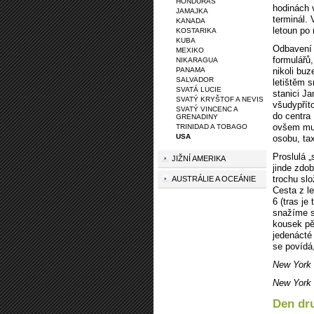
HONDURAS
hodinách 
JAMAJKA
terminál.
KANADA
letoun po
KOSTARIKA
KUBA
Odbavení n
MEXIKO
formulářů
NIKARAGUA
PANAMA
nikoli bu
SALVADOR
letištěm 
SVATÁ LUCIE
stanici J
SVATÝ KRYŠTOF A NEVIS
všudypřít
SVATÝ VINCENC A
do centra
GRENADINY
ovšem mus
TRINIDAD A TOBAGO
USA
osobu, ta
Proslulá „
JIŽNÍ AMERIKA
jinde zdob
trochu slo
AUSTRÁLIE A OCEÁNIE
Cesta z le
6 (tras j
snažíme s
kousek pě
jedenácté
se povídá
New York 
New York 
Den dr