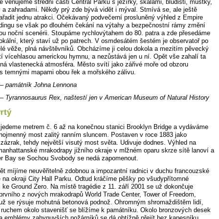
 věnujeme střední části Central Parku s jezírky, skálami, bludišti, můstky,
y a zahradami. Někdy prý zde bývá vidět i mýval. Stmívá se, ale ještě
řadit jednu atrakci. Očekávaný podvečerní prosluněný výhled z Empire
ldingu se však po dlouhém čekání na výtahy a bezpečnostní rámy změní
ou noční scenérii. Stoupáme rychlovýtahem do 80. patra a zde přesedáme
lokální, který staví už po patrech. V osmdesátém šestém je observatoř po
lé věže, plná návštěvníků. Obcházíme ji celou dokola a mezitím pěvecký
tí vícehlasou americkou hymnu, a nezůstává jen u ní. Opět vše zahalí ta
ná vlastenecká atmosféra. Město svítí jako zářivé moře od obzoru
 s temnými mapami obou řek a mořského zálivu.
– památník Johna Lennona
– Tyrannosaurus Rex, naštestí jen v American Museum of Natural History
rtý
 jedeme metrem č. 6 až na konečnou stanici Brooklyn Bridge a vydáváme
jnojmenný most zalitý ranním sluncem. Postaven v roce 1883 jako
 zázrak, tehdy největší visutý most světa. Udivuje dodnes. Výhled na
manhattanské mrakodrapy jižního okraje v mlžném oparu skrze sítě lanoví a
er Bay se Sochou Svobody se nedá zapomenout.
ět míjíme neuvěřitelně zdobnou a impozantní radnici v duchu francouzské
 na okraji City Hall Parku. Odtud kráčíme pěšky po všudypřítomné
 ke Ground Zero. Na místě tragédie z 11. září 2001 se už dokončuje
 prvního z nových mrakodrapů World Trade Center, Tower of Freedom,
 už se rýsuje mohutná betonová podnož. Ohromným shromaždištěm lidí,
ruchem okolo stavenišť se blížíme k památníku. Okolo bronzových desek
a emblémy zahynuvších požárníků se dá obtížně přejít bez kapesníku,