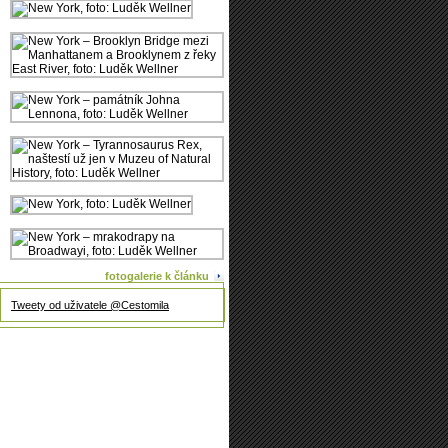
fotogalerie k článku
Tweety od uživatele @Cestomila