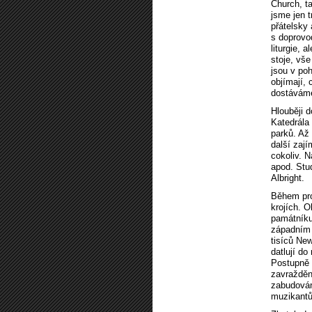
Church, t
jsme jen t
přátelsky
s doprovo
liturgie, 
stoje, vše
jsou v poh
objímají,
dostáváme
Hlouběji 
Katedrála 
parků. Až
další zaj
cokoliv. N
apod. Stu
Albright.
Během pro
krojích. O
památníku
západním 
tisíců New
datlují do
Postupně 
zavražděn
zabudován
muzikantů