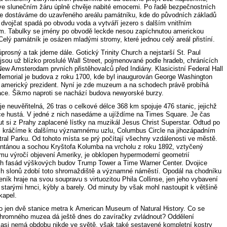
ve slunečním žáru úplně chvěje nabité emocemi. Po řadě bezpečnostních
se dostáváme do uzavřeného areálu památníku, kde do původních základů
 dvojčat spadá po obvodu voda a vytváří jezero s dalším vnitřním
. Tabulky se jmény po obvodě leckde nesou zapíchnutou americkou
Celý památník je osázen mladými stromy, které jednou celý areál přistíní.
prosný a tak jdeme dále. Gotický Trinity Church a nejstarší St. Paul
jsou už blízko proslulé Wall Street, pojmenované podle hradeb, chránících
New Amsterodam prvních přistěhovalců před Indiány. Klasicistní Federal Hall
Memorial je budova z roku 1700, kde byl inaugurován George Washington
í americký prezident. Nyní je zde muzeum a na schodech právě probíhá
ce. Šikmo naproti se nachází budova newyorské burzy.
je neuvěřitelná, 26 tras o celkové délce 368 km spojuje 476 stanic, jejichž
lice hustá. V jedné z nich nasedáme a ujíždíme na Times Square. Je čas
t si z Prahy zaplacené lístky na muzikál Jesus Christ Superstar. Odtud po
 kráčíme k dalšímu významnému uzlu, Columbus Circle na jihozápadním
tral Parku. Od tohoto místa se prý počítají všechny vzdálenosti ve městě.
ontánou a sochou Kryštofa Kolumba na vrcholu z roku 1892, vztyčený
ému výročí objevení Ameriky, je obklopen hypermoderní geometrií
h fasád výškových budov Trump Tower a Time Warner Center. Dvojice
h slonů zdobí toto shromaždiště a významné náměstí. Opodál na chodníku
ník hraje na svou soupravu s virtuozitou Phila Collinse, jen jeho vybavení
 starými hrnci, kýbly a barely. Od minuty by však mohl nastoupit k většině
kapel.
to jen dvě stanice metra k American Museum of Natural History. Co se
ohromného muzea dá ještě dnes do zavíračky zvládnout? Oddělení
 asi nemá obdobu nikde ve světě, však také sestavené kompletní kostry