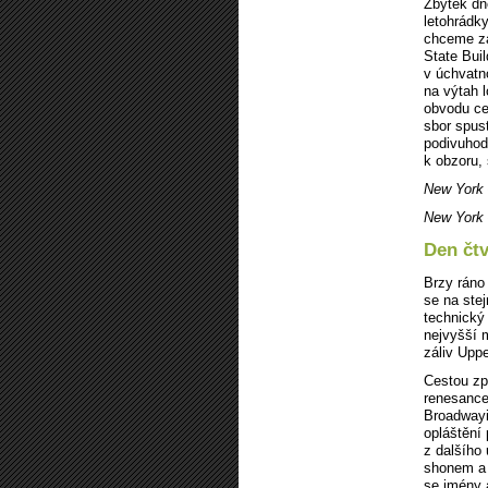
Zbytek dne
letohrádk
chceme za
State Bui
v úchvatn
na výtah 
obvodu ce
sbor spus
podivuhod
k obzoru,
New York 
New York 
Den čtv
Brzy ráno
se na ste
technický
nejvyšší 
záliv Upp
Cestou zp
renesance
Broadwayi
opláštění
z dalšího
shonem a 
se jmény 