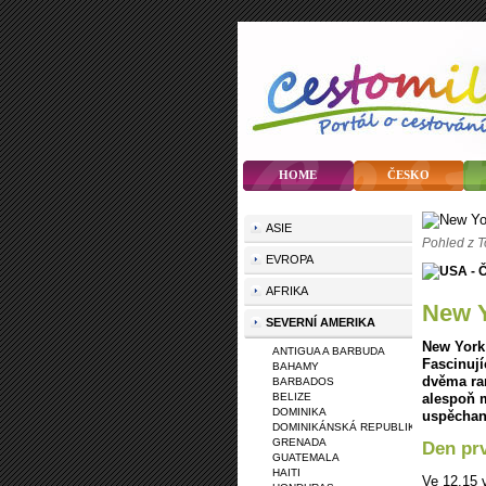
HOME
ČESKO
ASIE
Pohled z T
EVROPA
AFRIKA
New 
SEVERNÍ AMERIKA
New York
ANTIGUA A BARBUDA
Fascinují
BAHAMY
dvěma ra
BARBADOS
BELIZE
alespoň m
DOMINIKA
uspěchaná
DOMINIKÁNSKÁ REPUBLIKA
GRENADA
Den pr
GUATEMALA
HAITI
Ve 12.15 