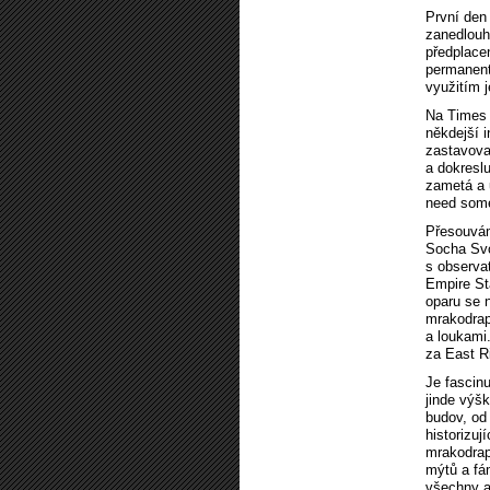
První den
zanedlouh
předplace
permanent
využitím j
Na Times S
někdejší 
zastavova
a dokreslu
zametá a u
need some
Přesouvám
Socha Svo
s observa
Empire St
oparu se n
mrakodrap
a loukami
za East R
Je fascinu
jinde výš
budov, od
historizu
mrakodrap
mýtů a fá
všechny ar