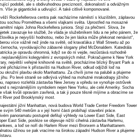
izující podobě, ale s obdivuhodnou precizností, dokonalostí a odvážným
. Vše je gigantické a udivující. A také citlivě komponované.
 věží Rockefellerova centra pak nacházíme náměstí s kluzištěm, záplavou
latou sochou Prométhea a všemi vlajkami světa. Uprostřed na mosazné
amětní nápis Johna Rockefellera juniora. Stojí za přečtení. Slova, že
jetek zavazuje ke službě, že vláda je služebníkem lidu a ne jeho pánem, že
 člověka je nejvyšší hodnotou, nebo že jen láska může překonat nenávist“,
berou více vážně než jinde na světě, od kravaťáka z Wall Streetu až po
o černocha, vyvolávajícího zábavné slogany před McDonaldem. Katedrála
atricka je opravdu ohromná, když se do ní vejde, nezůstává rozhodně
 nejslavnějšími kolegyněmi z evropských měst. Pokračujeme k New York
rary, největší veřejné knihovně na světě, procházíme blízký Bryant Park a
pně přicházíme k přístavišti na Hudson River, odkud odjíždí loď na
vou okružní plavbu okolo Manhattanu. Za chvíli jsme na palubě a plujeme
jihu. Po levé straně se odkrývá výhled na mohutné mrakodrapy jižního
u, napravo rozlehlá zástavba New Jersey a vpředu se vynořuje ostrůvek
sland s nejznámějším symbolem nejen New Yorku, ale celé Ameriky. Socha
e však kvůli opravám zavřená, a tak ji pouze těsně míjíme a obracíme se
st River pod Brooklynský most.
majestátní jižní Manhattan, nová budova World Trade Center Freedom Tower
ke svým 540 metrům a v její horní části probíhají stavební práce.
ivém panoramatu postupně defilují výhledy na Lower East Side, East
Upper East Side, posléze se objevuje nižší cihelná zástavba Harlemu,
ankees, a loď se noří do Harlem River mezi Bronxem a Manhattanem.
lnatou úžinou se pak vracíme na širokou západní Hudson River a plujeme
ístavu.