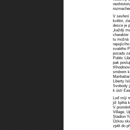
neohistor
rozmachem
V sevření
květin, z
desce je p
„každý ma
charakter
tu možná 
rapujícíh
svatého P
pozadu za
Public Lib
pak postu
tříhodino
směrem k 
Manhattan
Liberty I
Svobody j
k ústí Ea
Loď míjí 
již šplhá 
V proměnl
Village, 
Stadion Y
Úzkou ska
zpět do př