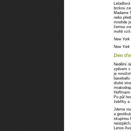
Letadlová
brzkou za
Madame T
nebo před
mnohde js
černou so
mohli vzí
New York 
New York 
Den tře
Nedělní r
zpěvem v 
je množst
baseballu
druhé str
mrakodrap
Hoffmann 
Po půl ho
žebříky a
Jdeme rov
a gestiku
skupinou 
neúspěch,
Lenox Ave