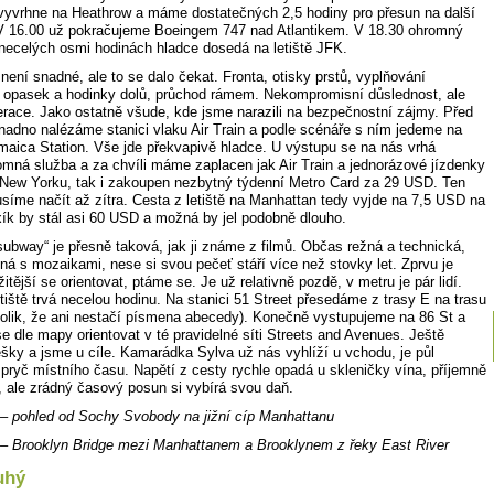
vyvrhne na Heathrow a máme dostatečných 2,5 hodiny pro přesun na další
 V 16.00 už pokračujeme Boeingem 747 nad Atlantikem. V 18.30 ohromný
 necelých osmi hodinách hladce dosedá na letiště JFK.
ení snadné, ale to se dalo čekat. Fronta, otisky prstů, vyplňování
, opasek a hodinky dolů, průchod rámem. Nekompromisní důslednost, ale
zerace. Jako ostatně všude, kde jsme narazili na bezpečnostní zájmy. Před
snadno nalézáme stanici vlaku Air Train a podle scénáře s ním jedeme na
amaica Station. Vše jde překvapivě hladce. U výstupu se na nás vrhá
omná služba a za chvíli máme zaplacen jak Air Train a jednorázové jízdenky
 New Yorku, tak i zakoupen nezbytný týdenní Metro Card za 29 USD. Ten
íme načít až zítra. Cesta z letiště na Manhattan tedy vyjde na 7,5 USD na
xík by stál asi 60 USD a možná by jel podobně dlouho.
subway“ je přesně taková, jak ji známe z filmů. Občas režná a technická,
ná s mozaikami, nese si svou pečeť stáří více než stovky let. Zprvu je
žitější se orientovat, ptáme se. Je už relativně pozdě, v metru je pár lidí.
tiště trvá necelou hodinu. Na stanici 51 Street přesedáme z trasy E na trasu
e tolik, že ani nestačí písmena abecedy). Konečně vystupujeme na 86 St a
e dle mapy orientovat v té pravidelné síti Streets and Avenues. Ještě
šky a jsme u cíle. Kamarádka Sylva už nás vyhlíží u vchodu, je půl
 pryč místního času. Napětí z cesty rychle opadá u skleničky vína, příjemně
, ale zrádný časový posun si vybírá svou daň.
– pohled od Sochy Svobody na jižní cíp Manhattanu
– Brooklyn Bridge mezi Manhattanem a Brooklynem z řeky East River
uhý