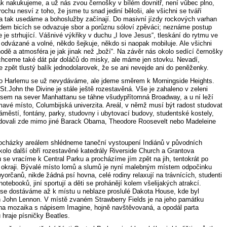
ak nakukujeme, a už nás zvou černošky v bílém dovnitř, není vůbec plno,
rochu nesví z toho, že jsme tu snad jediní běloši, ale všichni se tváří
 a tak usedáme a bohoslužby začínají. Do masivní jízdy rockových varhan
dem bicích se odvazuje sbor a porůznu sóloví zpěváci; neznáme postup
ale je strhující. Vášnivé výkřiky v duchu „I love Jesus“, tleskání do rytmu ve
 odvázané a volné, někdo šejkuje, někdo si naopak mobiluje. Ale všichni
odě a atmosféra je jak jinak než „boží“. Na závěr nás okolo sedící černošky
 chceme také dát pár doláčů do misky, ale máme jen stovku. Nevadí,
 zpět tlustý balík jednodolarovek, že se ani nevejde ani do peněženky.
do Harlemu se už nevydáváme, ale jdeme směrem k Morningside Heights.
St.John the Divine je stále ještě rozestavěná. Vše je zahaleno v zeleni
 sem na sever Manhattanu se táhne všudypřítomná Broadway, a u ní leží
ímavé místo, Columbijská univerzita. Areál, v němž musí být radost studovat
áměstí, fontány, parky, studovny i ubytovací budovy, studentské kostely,
dovali zde mimo jiné Barack Obama, Theodore Roosevelt nebo Madeleine
cházky areálem shlédneme taneční vystoupení Indiánů v původních
kolo další obří rozestavěné katedrály Riverside Church a Grantova
 se vracíme k Central Parku a procházíme jím zpět na jih, tentokrát po
okraji. Bývalé místo lomů a slumů je nyní malebným místem odpočinku
yorčanů, nikde žádná psí hovna, celé rodiny relaxují na trávnících, studenti
 notebooků, jiní sportují a děti se prohánějí kolem všelijakých atrakcí.
se dostáváme až k místu u neblaze proslulé Dakota House, kde byl
 John Lennon. V místě zvaném Strawberry Fields je na jeho památku
a mozaika s nápisem Imagine, hojně navštěvovaná, a opodál parta
 hraje písničky Beatles.