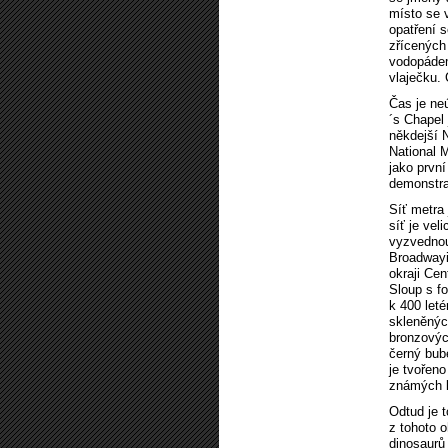
místo se 
opatření 
zřícených
vodopádem
vlaječku. 
Čas je neú
´s Chapel 
někdejší 
National 
jako prvn
demonstra
Síť metra 
síť je ve
vyzvednou
Broadwayi
okraji Cen
Sloup s f
k 400 let
skleněnýc
bronzovýc
černý bube
je tvořeno
známých 
Odtud je 
z tohoto 
dinosaurů