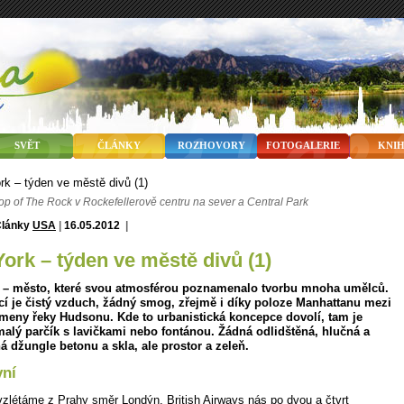
SVĚT
ČLÁNKY
ROZHOVORY
FOTOGALERIE
KNI
op of The Rock v Rockefellerově centru na sever a Central Park
USA
|
16.05.2012
|
York – týden ve městě divů (1)
 – město, které svou atmosférou poznamenalo tvorbu mnoha umělců.
cí je čistý vzduch, žádný smog, zřejmě i díky poloze Manhattanu mezi
meny řeky Hudsonu. Kde to urbanistická koncepce dovolí, tam je
alý parčík s lavičkami nebo fontánou. Žádná odlidštěná, hlučná a
 džungle betonu a skla, ale prostor a zeleň.
vní
vzlétáme z Prahy směr Londýn. British Airways nás po dvou a čtvrt