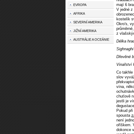
mají 6 br
EVROPA
V jedné z 
AFRIKA
obrozenec
kostelík 
SEVERNÍ AMERIKA
Okro's, vy
průměrné,
JIŽNÍ AMERIKA
z vlašský
AUSTRÁLIE A OCEÁNIE
Délka hra
Sighnaghi
Dřevěné b
Vinařství
Co takhle 
slov vyvá
překvapivě
vína, něk
ochutnávk
chuťově na
jestli je 
degustace 
Pokud při
spousta
z
není jedno
oříškem. 
dokonce v