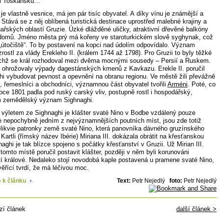
oti Toskánsku…
je vlastně vesnice, má jen pár tisíc obyvatel. A díky vínu je známější a
. Stává se z něj oblíbená turistická destinace uprostřed malebné krajiny a
nařských oblastí Gruzie. Úzké dlážděné uličky, atraktivní dřevěné balkóny
domů. Jméno města prý má kořeny ve staroturkickém slově syghynak, což
útočiště“. To by postavení na kopci nad údolím odpovídalo. Význam
rostl za vlády Erekleho II. (králem 1744 až 1798). Pro Gruzii to byly těžké
ichž se král rozhodoval mezi dvěma mocnými sousedy – Persií a Ruskem.
j ohrožovaly výpady dagestánských kmenů z Kavkazu. Erekle II. poručil
hi vybudovat pevnost a opevnění na obranu regionu. Ve městě žili převážně
, řemeslníci a obchodníci, významnou část obyvatel tvořili
Arméni
. Poté, co
oce 1801 padla pod ruský carský vliv, postupně rostl i hospodářský,
m zemědělský význam Sighnaghi.
 výletem ze Sighnaghi je klášter svaté Nino v Bodbe vzdálený pouze
e nepochybně jedním z nejvýznamnějších poutních míst, jsou zde totiž
elikvie patronky země svaté Nino, která panovníka dávného gruzínského
 Kartli (římský název Ibérie) Miriana III. dokázala obrátit na křesťanskou
naghi je tak blízce spojeno s počátky křesťanství v Gruzii. Už Mirian III.
tomto místě poručil postavit klášter, později v něm byli korunováni
tí králové. Nedaleko stojí novodobá kaple postavená u pramene svaté Nino,
ěřící tvrdí, že má léčivou moc.
e k článku
Text:
Petr Nejedlý
foto:
Petr Nejedlý
zí článek
další článek >