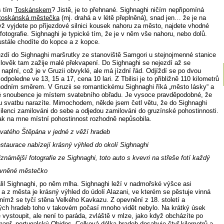
s tím
Toskánskem
? Jistě, je to přehnané. Sighnaghi ničím nepřipomíná
toskánská městečka
(mj. drahá a v létě přeplněná), snad jen… že je na
yž vyjdete po příjezdové silnici kousek nahoru za město, najdete vhodné
fotografie. Sighnaghi je typické tím, že je v něm vše nahoru, nebo dolů.
stále chodíte do kopce a z kopce.
zdí do Sighnaghi maršrutky ze stanoviště Samgori u stejnojmenné stanice
člověk tam zažije malé překvapení. Do Sighnaghi se nejezdí až se
naplní, což je v Gruzii obvyklé, ale má jízdní řád. Odjíždí se po dvou
odpoledne ve 13, 15 a 17, cena 10 lari. Z Tbilisi je to přibližně 110 kilometrů
hodním směrem. V Gruzii se romantickému Sighnaghi říká „město lásky“ a
 snoubence je místem svatebního obřadu. Je vysoce pravděpodobné, že
u svatbu narazíte. Mimochodem, někde jsem četl větu, že do Sighnaghi
milenci zamilováni do sebe a odjedou zamilováni do gruzínské pohostinnosti.
k na mne místní pohostinnost rozhodně nepůsobila.
svatého Štěpána v jedné z věží hradeb
estaurace nabízejí krásný výhled do okolí Sighnaghi
námější fotografie ze Sighnaghi, toto auto s kvevri na střeše fotí každý
evněné městečko
lil Sighnaghi, po něm mlha. Sighnaghi leží v nadmořské výšce asi
 a z města je krásný výhled do údolí Alazani, ve kterém se pěstuje vinná
 nímž se tyčí stěna Velkého Kavkazu. Z opevnění z 18. století a
ch hradeb toho v takovém počasí mnoho vidět nebylo. Na krátký úsek
 vystoupit, ale není to paráda, zvláště v mlze, jako když obcházíte po
např.
portugalský Obidos
. Celková délka hradeb dosahuje čtyř kilometrů a