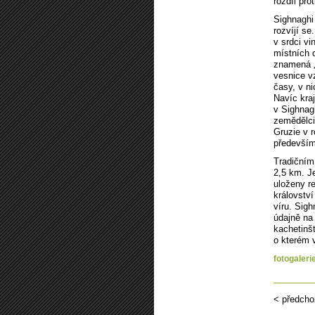
rozdíl pr
Sighnaghi 
rozvíjí se
v srdci vi
místních 
znamená „
vesnice vz
časy, v n
Navíc kra
v Sighnag
zemědělci
Gruzie v r
předevší
Tradičním
2,5 km. J
uloženy r
království
víru. Sigh
údajně na 
kachetinš
o kterém v
fotogaleri
< předcho