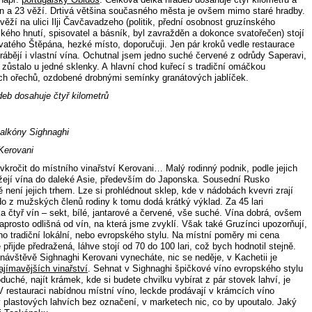
an a 23 věží. Drtivá většina současného města je ovšem mimo staré hradby.
věží na ulici Ilji Čavčavadzeho (politik, přední osobnost gruzínského
kého hnutí, spisovatel a básník, byl zavražděn a dokonce svatořečen) stojí
svatého Štěpána, hezké místo, doporučuji. Jen pár kroků vedle restaurace
rábějí i vlastní vína. Ochutnal jsem jedno suché červené z odrůdy Saperavi,
 zůstalo u jedné sklenky. A hlavní chod kuřecí s tradiční omáčkou
ch ořechů, ozdobené drobnými semínky granátových jablíček.
deb dosahuje čtyř kilometrů
alkóny Sighnaghi
 Kerovani
vkročit do místního vinařství Kerovani… Malý rodinný podnik, podle jejich
žejí vína do daleké Asie, především do Japonska. Sousední Rusko
 není jejich trhem. Lze si prohlédnout sklep, kde v nádobách kvevri zrají
do z mužských členů rodiny k tomu dodá krátký výklad. Za 45 lari
a čtyř vín – sekt, bílé, jantarové a červené, vše suché. Vína dobrá, ovšem
prosto odlišná od vín, na která jsme zvyklí. Však také Gruzínci upozorňují,
víno tradiční lokální, nebo evropského stylu. Na místní poměry mi cena
přijde předražená, láhve stojí od 70 do 100 lari, což bych hodnotil stejně.
 návštěvě Sighnaghi Kerovani vynecháte, nic se neděje, v Kachetii je
ajímavějších vinařství
. Sehnat v Sighnaghi špičkové víno evropského stylu
duché, najít krámek, kde si budete chvilku vybírat z pár stovek lahví, je
V restauraci nabídnou místní víno, leckde prodávají v krámcích víno
 plastových lahvích bez označení, v marketech nic, co by upoutalo. Jaký