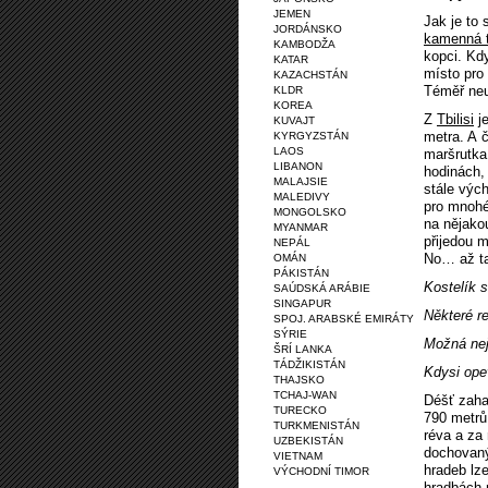
JEMEN
Jak je to 
JORDÁNSKO
kamenná 
KAMBODŽA
kopci. Kd
KATAR
místo pro 
KAZACHSTÁN
Téměř neu
KLDR
KOREA
Z
Tbilisi
je
KUVAJT
metra. A 
KYRGYZSTÁN
LAOS
maršrutka 
LIBANON
hodinách, 
MALAJSIE
stále výc
MALEDIVY
pro mnohé
MONGOLSKO
na nějako
MYANMAR
přijedou 
NEPÁL
No… až ta
OMÁN
PÁKISTÁN
Kostelík 
SAÚDSKÁ ARÁBIE
SINGAPUR
Některé r
SPOJ. ARABSKÉ EMIRÁTY
SÝRIE
Možná nejz
ŠRÍ LANKA
TÁDŽIKISTÁN
Kdysi op
THAJSKO
TCHAJ-WAN
Déšť zaha
TURECKO
790 metrů
TURKMENISTÁN
réva a za
UZBEKISTÁN
dochovaný
VIETNAM
hradeb lze
VÝCHODNÍ TIMOR
hradbách 