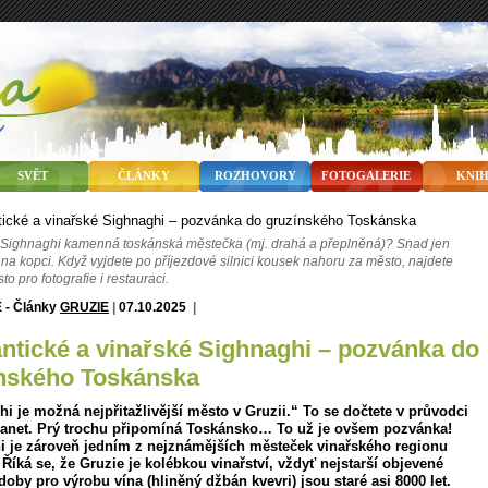
SVĚT
ČLÁNKY
ROZHOVORY
FOTOGALERIE
KNI
Sighnaghi kamenná toskánská městečka (mj. drahá a přeplněná)? Snad jen
 na kopci. Když vyjdete po příjezdové silnici kousek nahoru za město, najdete
o pro fotografie i restauraci.
GRUZIE
|
07.10.2025
|
nského Toskánska
i je možná nejpřitažlivější město v Gruzii.“ To se dočtete v průvodci
lanet. Prý trochu připomíná Toskánsko… To už je ovšem pozvánka!
i je zároveň jedním z nejznámějších městeček vinařského regionu
 Říká se, že Gruzie je kolébkou vinařství, vždyť nejstarší objevené
doby pro výrobu vína (hliněný džbán kvevri) jsou staré asi 8000 let.