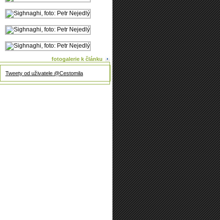
fotogalerie k článku
Tweety od uživatele @Cestomila