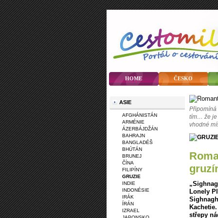
HOME
ČESKO
ASIE
Připomíná 
AFGHÁNISTÁN
tím… že je
ARMÉNIE
vhodné míst
ÁZERBÁJDŽÁN
BAHRAJN
BANGLADÉŠ
BHÚTÁN
Romantické a vinařské Sighnaghi – pozvánka do
BRUNEJ
ČÍNA
gruzí
FILIPÍNY
GRUZIE
„Sighnagh
INDIE
INDONÉSIE
Lonely P
IRÁK
Sighnagh
ÍRÁN
Kachetie.
IZRAEL
střepy ná
JAPONSKO