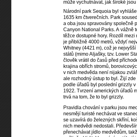
může vychutnávat, jak široké jsou 
Národní park Sequoia byl vyhlášen
1635 km čtverečních. Park souse
a oba jsou spravovány společně
Canyon National Parks. A vážně to
těžce dostupné hory. Rozdíl mezi
je přibližně 4000 metrů, vždyť ne
Whitney (4421 m), což je nejvyšší
států (mimo Aljašky, tzv. Lower St
člověk vrátil do časů před přícho
krajina obřích stromů, borovicovýc
v nich medvěda není nijakou zvlášt
ale rozhodný ústup to byl. Žijí zd
podle úřadů byl poslední grizzly v 
1922. Tvrzení amerických úřadů m
trvá na tom, že to byl grizzly.
Pravidla chování v parku jsou m
nesmějí turisté nechávat ve stane
se uzavírá do železných skříní, ko
nich medvědi nedostali. Především
přenechávat jídlo medvědům, takže