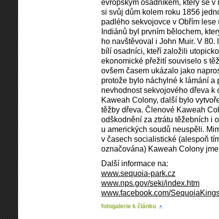
evropským osadníkem, který se v r
si svůj dům kolem roku 1856 jedn
padlého sekvojovce v Obřím lese
Indiánů byl prvním bělochem, kte
ho navštěvoval i John Muir. V 80. le
bílí osadníci, kteří založili utop
ekonomické přežití souviselo s tě
ovšem časem ukázalo jako napros
protože bylo náchylné k lámání a
nevhodnost sekvojového dřeva k o
Kaweah Colony, další bylo vytvoř
těžby dřeva. Členové Kaweah Col
odškodnění za ztrátu těžebních i o
u amerických soudů neuspěli. M
v časech socialistické (alespoň t
označována) Kaweah Colony jmen
Další informace na:
www.sequoia-park.cz
www.nps.gov/seki/index.htm
www.facebook.com/SequoiaKin
fotogalerie k článku