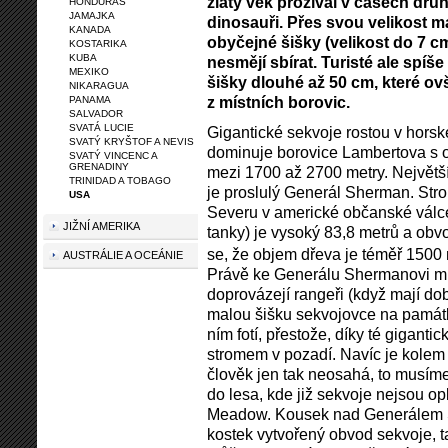
zlatý věk prožíval v časech dru
HONDURAS
JAMAJKA
dinosauři. Přes svou velikost m
KANADA
obyčejné šišky (velikost do 7 c
KOSTARIKA
KUBA
nesmějí sbírat. Turisté ale spíše
MEXIKO
šišky dlouhé až 50 cm, které ov
NIKARAGUA
z místních borovic.
PANAMA
SALVADOR
SVATÁ LUCIE
Gigantické sekvoje rostou v hors
SVATÝ KRYŠTOF A NEVIS
dominuje borovice Lambertova s 
SVATÝ VINCENC A
GRENADINY
mezi 1700 až 2700 metry. Největ
TRINIDAD A TOBAGO
je proslulý Generál Sherman. Str
USA
Severu v americké občanské válce
JIŽNÍ AMERIKA
tanky) je vysoký 83,8 metrů a ob
se, že objem dřeva je téměř 1500
AUSTRÁLIE A OCEÁNIE
Právě ke Generálu Shermanovi míří
doprovázejí rangeři (když mají d
malou šišku sekvojovce na památku
ním fotí, přestože, díky té giganti
stromem v pozadí. Navíc je kolem 
člověk jen tak neosahá, to musíme
do lesa, kde již sekvoje nejsou o
Meadow. Kousek nad Generálem S
kostek vytvořený obvod sekvoje, t