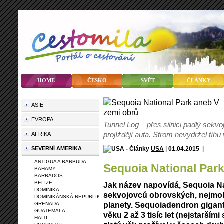
HOME
ČESKO
SVĚT
ČLÁNKY
ASIE
EVROPA
Tunnel Log – přes silnici padlý sek
projíždějí auta. Strom nevydržel tíhu
AFRIKA
SEVERNÍ AMERIKA
USA
|
01.04.2015
|
ANTIGUA A BARBUDA
Sequoia National Par
BAHAMY
BARBADOS
BELIZE
Jak název napovídá, Sequoia N
DOMINIKA
sekvojovců obrovských, nejmoh
DOMINIKÁNSKÁ REPUBLIKA
planety. Sequoiadendron giga
GRENADA
GUATEMALA
věku 2 až 3 tisíc let (nejstarším
HAITI