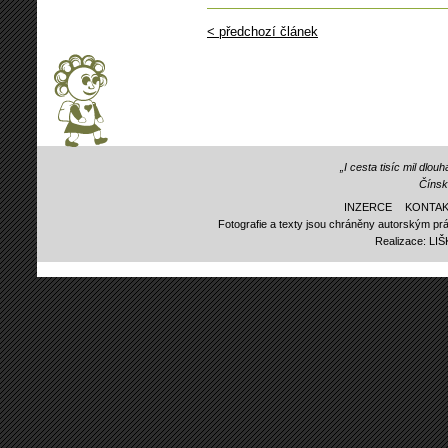
< předchozí článek
„I cesta tisíc mil dlo
Čínsk
INZERCE
KONTAK
Fotografie a texty jsou chráněny autorským prá
Realizace:
LI