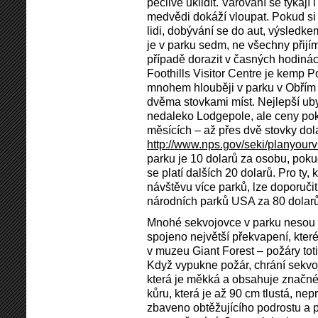
pečlivě uklidit. Varování se týkají 
medvědi dokáží vloupat. Pokud si
lidi, dobývání se do aut, výsledke
je v parku sedm, ne všechny přijím
případě dorazit v časných hodiná
Foothills Visitor Centre je kemp P
mnohem hlouběji v parku v Obřím 
dvěma stovkami míst. Nejlepší ub
nedaleko Lodgepole, ale ceny poko
měsících – až přes dvě stovky do
http://www.nps.gov/seki/planyour
parku je 10 dolarů za osobu, poku
se platí dalších 20 dolarů. Pro ty, 
návštěvu více parků, lze doporuči
národních parků USA za 80 dolarů
Mnohé sekvojovce v parku nesou s
spojeno největší překvapení, kter
v muzeu Giant Forest – požáry tot
Když vypukne požár, chrání sekvoj
která je měkká a obsahuje značné
kůru, která je až 90 cm tlustá, ne
zbaveno obtěžujícího podrostu a p