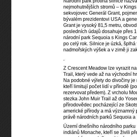
Národní park protíná silnice naz
nejmohutnějších stromů – v Kings 
sekvojovec Generál Grant, pojmen
bývalém prezidentovi USA a gener
Grant je vysoký 81,5 metru, obvod 
posledních údajů dosahuje přes 1
národní park Sequoia s Kings Cany
po celý rok. Silnice je úzká, šplh
nadmořských výšek a v zimě ji zak
.
Z Crescent Meadow lze vyrazit na 
Trail, který vede až na východní h
Na podobné výlety do divočiny je 
kteří limitují počet lidí v přírodě
rezervovat předem). Z vrcholu Mou
stezka John Muir Trail až do Yos
přírodovědec pocházející ze Skots
americké přírody a má významný p
právě národních parků Sequoia a
Území dnešního národního parku
indiánů Monache, kteří se živili