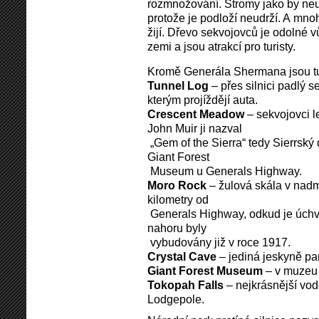
rozmnožování. Stromy jako by neu
protože je podloží neudrží. A mnohé
žijí. Dřevo sekvojovců je odolné v
zemi a jsou atrakcí pro turisty.
Kromě Generála Shermana jsou turi
Tunnel Log
– přes silnici padlý 
kterým projíždějí auta.
Crescent Meadow
– sekvojovci l
John Muir ji nazval
„Gem of the Sierra“ tedy Sierrský 
Giant Forest
Museum u Generals Highway.
Moro Rock
– žulová skála v nad
kilometry od
Generals Highway, odkud je úchv
nahoru byly
vybudovány již v roce 1917.
Crystal Cave
– jediná jeskyně par
Giant Forest Museum
– v muzeu 
Tokopah Falls
– nejkrásnější vod
Lodgepole.