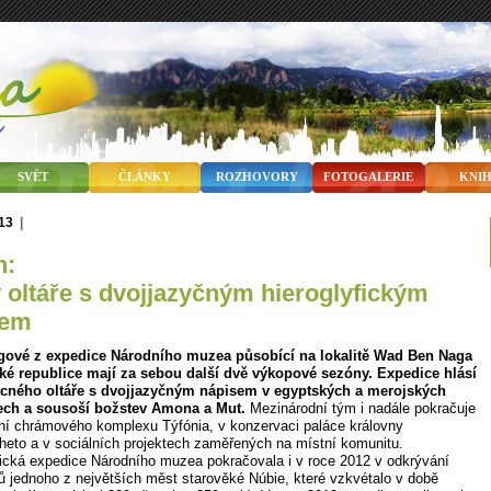
SVĚT
ČLÁNKY
ROZHOVORY
FOTOGALERIE
KNI
013
|
n:
 oltáře s dvojjazyčným hieroglyfickým
sem
gové z expedice Národního muzea působící na lokalitě Wad Ben Naga
é republice mají za sebou další dvě výkopové sezóny. Expedice hlásí
ácného oltáře s dvojjazyčným nápisem v egyptských a merojských
fech a sousoší božstev Amona a Mut.
Mezinárodní tým i nadále pokračuje
ní chrámového komplexu Týfónia, v konzervaci paláce královny
eto a v sociálních projektech zaměřených na místní komunitu.
ická expedice Národního muzea pokračovala i v roce 2012 v odkrývání
ů jednoho z největších měst starověké Núbie, které vzkvétalo v době