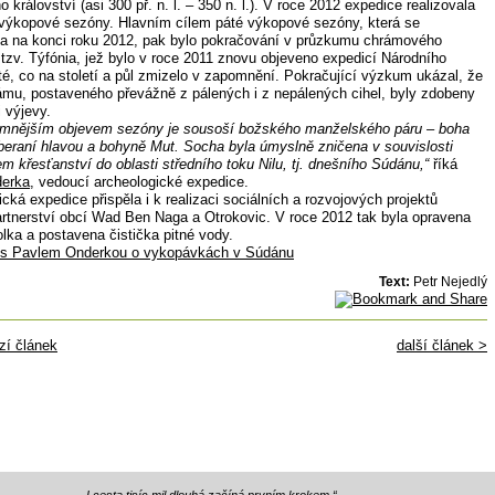
 království (asi 300 př. n. l. – 350 n. l.). V roce 2012 expedice realizovala
výkopové sezóny. Hlavním cílem páté výkopové sezóny, která se
la na konci roku 2012, pak bylo pokračování v průzkumu chrámového
tzv. Týfónia, jež bylo v roce 2011 znovu objeveno expedicí Národního
é, co na století a půl zmizelo v zapomnění. Pokračující výzkum ukázal, že
ámu, postaveného převážně z pálených i z nepálených cihel, byly zdobeny
 výjevy.
mnějším objevem sezóny je sousoší božského manželského páru – boha
eraní hlavou a bohyně Mut. Socha byla úmyslně zničena v souvislosti
m křesťanství do oblasti středního toku Nilu, tj. dnešního Súdánu,“
říká
derka
, vedoucí archeologické expedice.
cká expedice přispěla i k realizaci sociálních a rozvojových projektů
artnerství obcí Wad Ben Naga a Otrokovic. V roce 2012 tak byla opravena
lka a postavena čistička pitné vody.
 s Pavlem Onderkou o vykopávkách v Súdánu
Text:
Petr Nejedlý
zí článek
další článek >