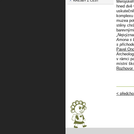
KRESBY Z CEST
Merojského
hned dvě 
uskutečni
komplexu 
muzea pot
stěny chr
barevnými
„Nejvýzna
Amona s b
s příchode
Pavel On
Archeologi
v rámci p
místní ško
Rozhovor
< předcho