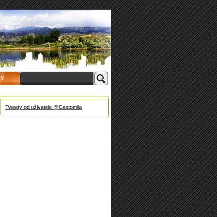
HY
Tweety od uživatele @Cestomila