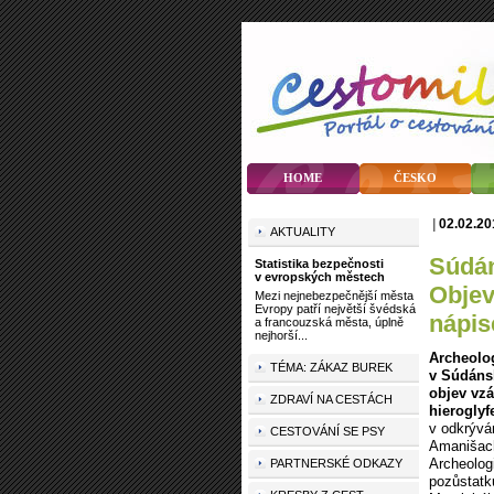
HOME
ČESKO
|
02.02.2
AKTUALITY
Súdá
Statistika bezpečnosti
v evropských městech
Objev
Mezi nejnebezpečnější města
Evropy patří největší švédská
nápi
a francouzská města, úplně
nejhorší...
Archeolo
TÉMA: ZÁKAZ BUREK
v Súdánsk
objev vz
ZDRAVÍ NA CESTÁCH
hierogly
v odkrývá
CESTOVÁNÍ SE PSY
Amanišach
Archeolog
PARTNERSKÉ ODKAZY
pozůstatk