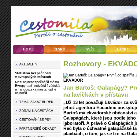
HOME
ČESKO
SVĚT
ČLÁNKY
rozhovory - EKVÁD
AKTUALITY
Statistika bezpečnosti
v evropských městech
EKVÁDOR
Mezi nejnebezpečnější města
Evropy patří největší švédská
Jan Bartoš: Galapágy? Prvn
a francouzská města, úplně
nejhorší...
na lavičkách v přístavu
„Už 13 let považuji Ekvádor za sv
TÉMA: ZÁKAZ BUREK
jehož agentura Ecuadmc poskytuje
ZDRAVÍ NA CESTÁCH
Bartoš má ekvádorské občanství a
Galapágách, které jsou podle jeho 
CESTOVÁNÍ SE PSY
laboratoří. A právě o Galapágách 
Řeč byla o úchvatné galapážské fa
PARTNERSKÉ ODKAZY
plavbách, o tom, jak se lze na Gal