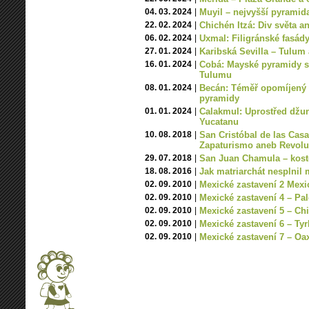
04. 03. 2024
|
Muyil – nejvyšší pyramid
22. 02. 2024
|
Chichén Itzá: Div světa an
06. 02. 2024
|
Uxmal: Filigránské fasád
27. 01. 2024
|
Karibská Sevilla – Tulum 
16. 01. 2024
|
Cobá: Mayské pyramidy s
Tulumu
08. 01. 2024
|
Becán: Téměř opomíjený 
pyramidy
01. 01. 2024
|
Calakmul: Uprostřed džu
Yucatanu
10. 08. 2018
|
San Cristóbal de las Casa
Zapaturismo aneb Revol
29. 07. 2018
|
San Juan Chamula – kos
18. 08. 2016
|
Jak matriarchát nesplnil
02. 09. 2010
|
Mexické zastavení 2 Mexi
02. 09. 2010
|
Mexické zastavení 4 – Pa
02. 09. 2010
|
Mexické zastavení 5 – Chi
02. 09. 2010
|
Mexické zastavení 6 – Ty
02. 09. 2010
|
Mexické zastavení 7 – Oa