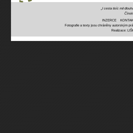
„I cesta tisíc mil dlo
Čínsk
INZERCE
KONTAK
Fotografie a texty jsou chráněny autorským prá
Realizace:
LI