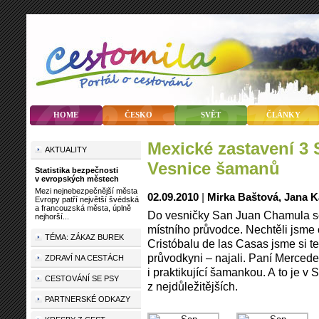
HOME
ČESKO
SVĚT
ČLÁNKY
Mexické zastavení 3 San Juan Chamula –
AKTUALITY
Vesnice šamanů
Statistika bezpečnosti
v evropských městech
Mezi nejnebezpečnější města
02.09.2010
|
Mirka Baštová, Jana
Evropy patří největší švédská
a francouzská města, úplně
Do vesničky San Juan Chamula s
nejhorší...
místního průvodce. Nechtěli jsme c
TÉMA: ZÁKAZ BUREK
Cristóbalu de las Casas jsme si t
průvodkyni – najali. Paní Mercede
ZDRAVÍ NA CESTÁCH
i praktikující šamankou. A to je 
CESTOVÁNÍ SE PSY
z nejdůležitěj­ších.
PARTNERSKÉ ODKAZY