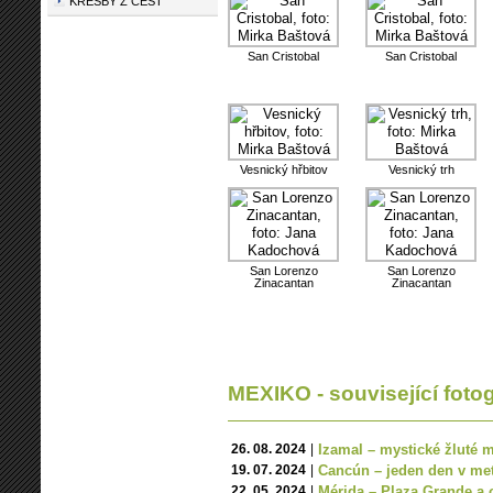
KRESBY Z CEST
San Cristobal
San Cristobal
Vesnický hřbitov
Vesnický trh
San Lorenzo
San Lorenzo
Zinacantan
Zinacantan
MEXIKO - související fotog
26. 08. 2024
|
Izamal – mystické žluté
19. 07. 2024
|
Cancún – jeden den v me
22. 05. 2024
|
Mérida – Plaza Grande a