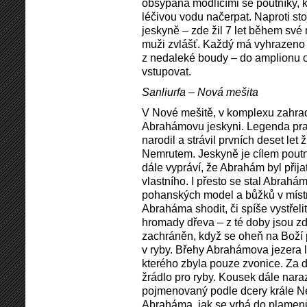
obsypána modlícími se poutníky, k
léčivou vodu načerpat. Naproti sto
jeskyně – zde žil 7 let během své
muži zvlášť. Každý má vyhrazeno 5
z nedaleké boudy – do amplionu 
vstupovat.
Sanliurfa – Nová mešita
V Nové mešitě, v komplexu zahrad 
Abrahámovu jeskyni. Legenda pra
narodil a strávil prvních deset let
Nemrutem. Jeskyně je cílem poutn
dále vypráví, že Abrahám byl při
vlastního. I přesto se stal Abrah
pohanských model a bůžků v míst
Abraháma shodit, či spíše vystřelit
hromady dřeva – z té doby jsou z
zachráněn, když se oheň na Boží 
v ryby. Břehy Abrahámova jezera 
kterého zbyla pouze zvonice. Za d
žrádlo pro ryby. Kousek dále naraz
pojmenovaný podle dcery krále Ne
Abraháma, jak se vrhá do plamenů