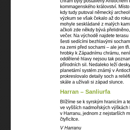
chrám byly postaveny Antiochem I.
kommagenského království. Místo
kdy tudy putoval německý archeol
výzkum se však čekalo až do roku
mohyle seskládané z malých kamí
ačkoli zde někdy bývá přelidněno,
večer. Na východě najdete terasu
šesti sedícími bezhlavými sochami
na zemi před sochami – ale jen tři
hrobky k Západnímu chrámu, není 
oddělené hlavy nejsou tak pozn
přírodních sil. Nedaleko leží desky
planetární systém známý v Antioch
prokreslovalo detaily soch a relié
skále a užívali si západ slunce.
Harran – Sanliurfa
Blížíme se k syrským hranicím a t
ve vyšších nadmořských výškách b
v Harranu, jednom z nejstarších mě
čtyřicítce.
V Harranu