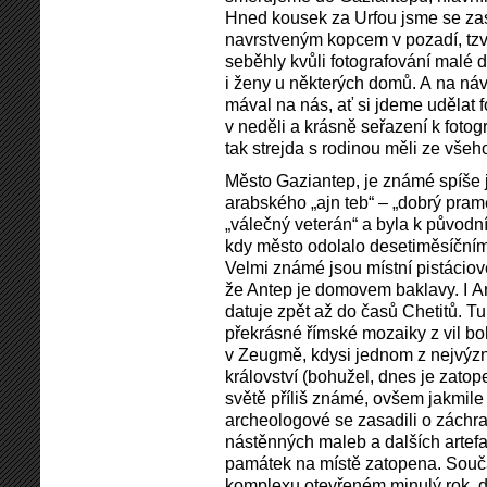
Hned kousek za Urfou jsme se zast
navrstveným kopcem v pozadí, tzv
seběhly kvůli fotografování malé d
i ženy u některých domů. A na náv
mával na nás, ať si jdeme udělat fo
v neděli a krásně seřazení k fotog
tak strejda s rodinou měli ze vše
Město Gaziantep, je známé spíše 
arabského „ajn teb“ – „dobrý pr
„válečný veterán“ a byla k původ
kdy město odolalo desetiměsíční
Velmi známé jsou místní pistáciov
že Antep je domovem baklavy. I An
datuje zpět až do časů Chetitů. Tu
překrásné římské mozaiky z vil bo
v Zeugmě, kdysi jednom z nejvý
království (bohužel, dnes je zato
světě příliš známé, ovšem jakmil
archeologové se zasadili o záchr
nástěnných maleb a dalších artefak
památek na místě zatopena. Sou
komplexu otevřeném minulý rok, d