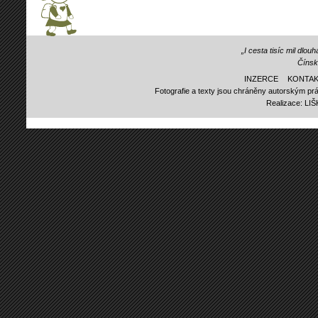
„I cesta tisíc mil dlo
Čínsk
INZERCE
KONTAK
Fotografie a texty jsou chráněny autorským prá
Realizace:
LI