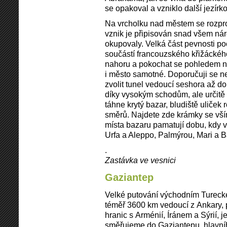
se opakoval a vzniklo další jezírko
Na vrcholku nad městem se rozprost
vznik je připisován snad všem nár
okupovaly. Velká část pevnosti poc
součástí francouzského křižáckého
nahoru a pokochat se pohledem na
i město samotné. Doporučuji se ne
zvolit tunel vedoucí seshora až d
díky vysokým schodům, ale určitě 
táhne krytý bazar, bludiště uliček
směrů. Najdete zde krámky se vší
místa bazaru pamatují dobu, kdy v
Urfa a Aleppo, Palmýrou, Mari a
.
Zastávka ve vesnici
Gaziantep
Velké putování východním Turecke
téměř 3600 km vedoucí z Ankary,
hranic s Arménií, Íránem a Sýrií, 
směřujeme do Gaziantepu, hlavní