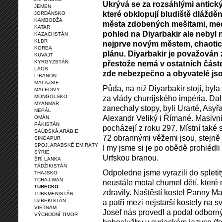
Ukrývá se za rozsáhlými antick
JEMEN
které obklopují bludiště dláždě
JORDÁNSKO
KAMBODŽA
města zdobených mešitami, medr
KATAR
pohled na Diyarbakir ale nebyl ni
KAZACHSTÁN
KLDR
nejprve novým městem, chaotic
KOREA
plánu. Diyarbakir je považován 
KUVAJT
KYRGYZSTÁN
přestože nemá v ostatních část
LAOS
zde nebezpečno a obyvatelé jsou
LIBANON
MALAJSIE
Půda, na níž Diyarbakir stojí, byla
MALEDIVY
MONGOLSKO
za vlády churrijského impéria. Dal
MYANMAR
zanechaly stopy, byli Urarté, Asy
NEPÁL
Alexandr Veliký i Římané. Masivn
OMÁN
PÁKISTÁN
pocházejí z roku 297. Místní také s
SAÚDSKÁ ARÁBIE
72 obrannými věžemi jsou, stejně 
SINGAPUR
SPOJ. ARABSKÉ EMIRÁTY
I my jsme si je po obědě prohlédli
SÝRIE
Urfskou branou.
ŠRÍ LANKA
TÁDŽIKISTÁN
Odpoledne jsme vyrazili do spleti
THAJSKO
TCHAJ-WAN
neustále motal chumel dětí, které
TURECKO
zdravily. Naštěstí kostel Panny Ma
TURKMENISTÁN
UZBEKISTÁN
a patří mezi nejstarší kostely na s
VIETNAM
Josef nás provedl a podal odborný 
VÝCHODNÍ TIMOR