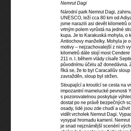
Nemrut Dagi
Národní park Nemrut Dagi, zahrnu
UNESCO, leží cca 80 km od Adiya
jsme narazili asi devět kilometrů
vrtným polem vyrůstá na jedné str
kupa. Je to Karakuská mohyla, o k
Antiochovy manželky. Mohyla je ob
motivy – nejzachovalejší z nich vy
kilometrů dále stojí most Cender
211 n. l. během vlády císaře Sept
původnímu účelu až donedávna. Z p
říká se, že to byl Caracallův sloup
zavražděn, sloup byl stržen.
Stoupající a kroutící se cesta na
impozantní mamelucké pevnosti Ye
s pozorovatelnou poskytuje výhled
dostat po ne právě bezpečných sc
osady, lidé jsou zde chudí a uživit
vidět vrcholek Nemrut Dagi. Vypad
vysypal hromadu kamení. Nemrut D
je snad nejznámější scenérií výc