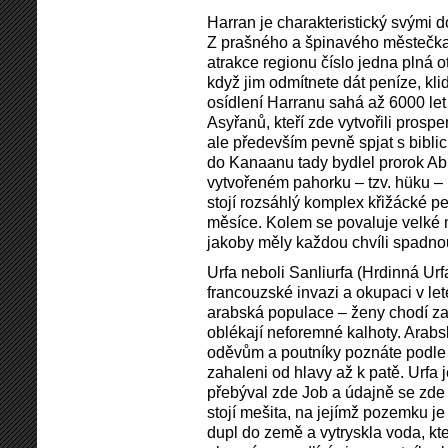
Harran je charakteristický svými 
Z prašného a špinavého městečka s
atrakce regionu číslo jedna plná o
když jim odmítnete dát peníze, kl
osídlení Harranu sahá až 6000 let
Asyřanů, kteří zde vytvořili prosp
ale především pevně spjat s biblic
do Kanaanu tady bydlel prorok A
vytvořeném pahorku – tzv. hüku –
stojí rozsáhlý komplex křižácké pev
měsíce. Kolem se povaluje velké m
jakoby měly každou chvíli spadno
Urfa neboli Sanliurfa (Hrdinná Urf
francouzské invazi a okupaci v le
arabská populace – ženy chodí za
oblékají neforemné kalhoty. Arab
oděvům a poutníky poznáte podle 
zahaleni od hlavy až k patě. Urfa
přebýval zde Job a údajně se zde
stojí mešita, na jejímž pozemku j
dupl do země a vytryskla voda, kte