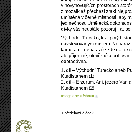
v nevyhovujících prostorách star
z mozaik až přechází zrak! Nejpro
umístěná v černé místnosti, aby ma
jedinečnost. Umělecká dokonalost
dívky vás neustále pozorují, ať s
Východní Turecko, kraj plný histori
navštěvovaným místem. Nenarazíte 
kamerami, nenarazíte zde na luxus
ale příjemné, otevřené a pohostinn
odpradávna.
1. díl – Východní Turecko aneb Pu
Kurdistánem (1)
2. díl – Erzurum, Ani, jezero Van 
Kurdistánem (2)
fotogalerie k článku
< předchozí článek