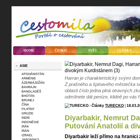
HOME
ČESKO
SVĚT
ČLÁNKY
ASIE
AFGHÁNISTÁN
Harran je charakteristický svými do
ARMÉNIE
ÁZERBÁJDŽÁN
Z prašného a špinavého městečka se a
BAHRAJN
oblasti číslo jedna plná otravných zk
BANGLADÉŠ
BHÚTÁN
odmítnete dát peníze, klidně po vás
BRUNEJ
ČÍNA
TURECKO
|
18.03.
FILIPÍNY
GRUZIE
Diyarbakir, Nemrut Dagi, Harran, Urfa aneb
INDIE
INDONÉSIE
Putování Anatolií a d
IRÁK
ÍRÁN
IZRAEL
Diyarbakir leží přímo na hranici
JAPONSKO