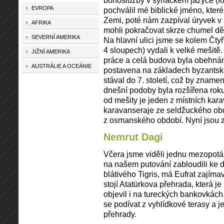
bohoslužby v syriackém jazyce (fo
EVROPA
pochválil mé biblické jméno, které
Zemi, poté nám zazpíval úryvek v 
AFRIKA
mohli pokračovat skrze chumel dět
SEVERNÍ AMERIKA
Na hlavní ulici jsme se kolem Čty
4 sloupech) vydali k velké mešitě
JIŽNÍ AMERIKA
práce a celá budova byla obehnán
AUSTRÁLIE A OCEÁNIE
postavena na základech byzantské
stával do 7. století, což by znamen
dnešní podoby byla rozšířena ro
od mešity je jeden z místních kara
karavanseraje ze seldžuckého ob
z osmanského období. Nyní jsou z
Nemrut Dagi
Včera jsme viděli jednu mezopotá
na našem putování zabloudili ke d
blátivého Tigris, má Eufrat zajím
stojí Atatürkova přehrada, která je
objevil i na tureckých bankovkác
se podívat z vyhlídkové terasy a 
přehrady.