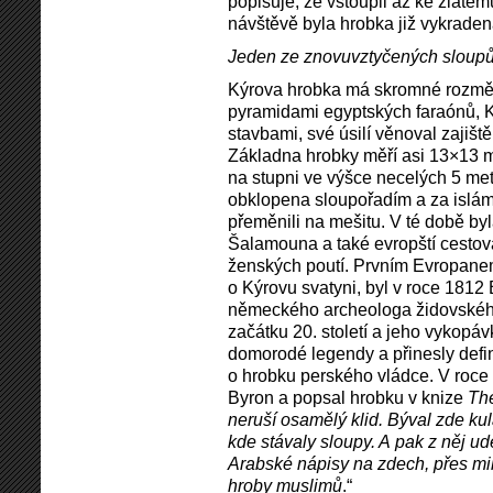
popisuje, že vstoupil až ke zlatém
návštěvě byla hrobka již vykraden
Jeden ze znovuvztyčených sloup
Kýrova hrobka má skromné rozměr
pyramidami egyptských faraónů, 
stavbami, své úsilí věnoval zajišt
Základna hrobky měří asi 13×13 
na stupni ve výšce necelých 5 met
obklopena sloupořadím a za isláms
přeměnili na mešitu. V té době by
Šalamouna a také evropští cestova
ženských poutí. Prvním Evropanem
o Kýrovu svatyni, byl v roce 1812 
německého archeologa židovskéh
začátku 20. století a jeho vykopáv
domorodé legendy a přinesly defini
o hrobku perského vládce. V roce
Byron a popsal hrobku v knize
Th
neruší osamělý klid. Býval zde ku
kde stávaly sloupy. A pak z něj u
Arabské nápisy na zdech, přes mih
hroby muslimů
.“