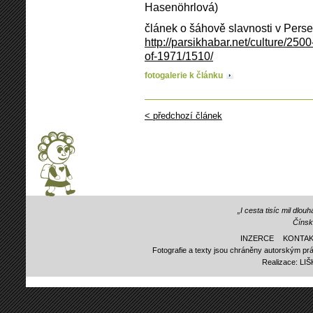
Hasenöhrlová)
článek o šáhově slavnosti v Persep
http://parsikhabar.net/culture/250
of-1971/1510/
fotogalerie k článku
< předchozí článek
„I cesta tisíc mil dlo
Čínsk
INZERCE
KONTAK
Fotografie a texty jsou chráněny autorským prá
Realizace:
LI