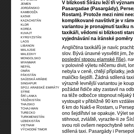
V blízkosti Šírázu leží tři význa
JEMEN
Pasargadae (Pasargády), Perse
JORDÁNSKO
KAMBODŽA
Rostam). Protože mezi nimi neex
KATAR
komplikované navštívit je v rám
KAZACHSTÁN
KLDR
variantou je pronajmutí taxíku n
KOREA
taxikáři, vědomi si blízkosti st
KUVAJT
KYRGYZSTÁN
vyjednávání na íránské poměry
LAOS
LIBANON
Angličtina taxikářů je navíc prach
MALAJSIE
slov. Bývá únavné vysvětlit jim, ž
MALEDIVY
MONGOLSKO
poslední stopou elamské říše
), n
MYANMAR
v polovině výletu něčemu divit, lo
NEPÁL
nebyla v ceně, chtějí příplatky, je
OMÁN
PÁKISTÁN
maličko šejdíři. Žádná sdílená tax
SAÚDSKÁ ARÁBIE
výrazně levnější variantou je koup
SINGAPUR
SPOJ. ARABSKÉ EMIRÁTY
požádat řidiče aby zastavil na od
SÝRIE
na téže odbočce stopnout nějaký bu
ŠRÍ LANKA
TÁDŽIKISTÁN
vystoupit v přibližně 90 km vzdále
THAJSKO
6 km do Nakš-e Rostam, u Persepol
TCHAJ-WAN
ono šejdířství se opakuje. Výlet 
TURECKO
TURKMENISTÁN
stihnout, zvláště, vyrazíte-li ze Š
UZBEKISTÁN
svou roli ovšem nepochybně sehraje
VIETNAM
VÝCHODNÍ TIMOR
sdílená taxi. Pasargády i Persepo