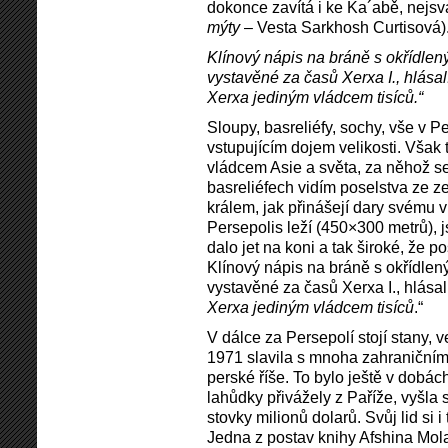
dokonce zavítá i ke Ka´abě, nejsv
mýty
– Vesta Sarkhosh Curtisová)
Klínový nápis na bráně s okřídlen
vystavěné za časů Xerxa I., hlásal
Xerxa jediným vládcem tisíců.“
Sloupy, basreliéfy, sochy, vše v 
vstupujícím dojem velikosti. Však 
vládcem Asie a světa, za něhož s
basreliéfech vidím poselstva ze 
králem, jak přinášejí dary svému v
Persepolis leží (450×300 metrů), 
dalo jet na koni a tak široké, že p
Klínový nápis na bráně s okřídlen
vystavěné za časů Xerxa I., hlásal:
Xerxa jediným vládcem tisíců
.“
V dálce za Persepolí stojí stany, 
1971 slavila s mnoha zahraničním
perské říše. To bylo ještě v dobác
lahůdky přivážely z Paříže, vyšla 
stovky milionů dolarů. Svůj lid si 
Jedna z postav knihy Afshina Mo