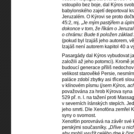
vstoupilo bez boje, dal Kýros svob
babylonského zajetí deportoval krá
Jeruzalém. O Kýrovi se proto dočte
45:2, mj. „
Je mým pastýřem a úpln
dokonce v tom, že říkám o Jeruza
o chrámu: Bude ti položen základ
(pokud byl Izajáš jeho autorem, v
Izajáš není autorem kapitol 40 a v
Pasargády dal Kýros vybudovat ja
založili až jeho potomci). Kromě 
budoucí generace příliš nedochoval
velikost starověké Persie, nesmír
paláce zdobí zbytky asi třiceti sl
v klínovém písmu (
jsem Kýros, ac
považována za hrob Kýrova syna K
529 př. n. l. na tažení proti Ma
v severních íránských stepích. Je
jeho smrti. Dle Xenofóna zemřel K
syny o svornost.
Xenofón porovnává na závěr své 
perskými současníky. „
Dříve u nich
aby mohli využít celého dne k čin