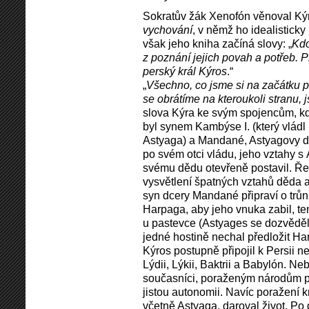
Sokratův žák Xenofón věnoval Ký
vychování
, v němž ho idealisticky
však jeho kniha začíná slovy: „
Kdo
z poznání jejich povah a potřeb. P
perský král Kýros
.“
„
Všechno, co jsme si na začátku př
se obrátíme na kteroukoli stranu,
slova Kýra ke svým spojencům, kd
byl synem Kambýse I. (který vládl
Astyaga) a Mandané, Astyagovy dc
po svém otci vládu, jeho vztahy s
svému dědu otevřeně postavil. Ře
vysvětlení špatných vztahů děda 
syn dcery Mandané připraví o trůn.
Harpaga, aby jeho vnuka zabil, ten
u pastevce (Astyages se dozvěděl
jedné hostině nechal předložit Ha
Kýros postupně připojil k Persii n
Lýdii, Lýkii, Baktrii a Babylón. Ne
současníci, poraženým národům 
jistou autonomii. Navíc poražení k
včetně Astyaga, daroval život. Po