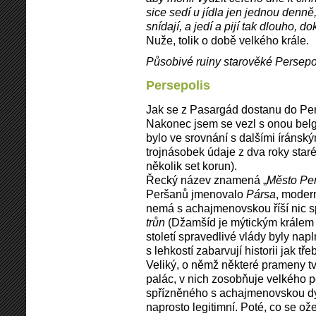
sice sedí u jídla jen jednou denně, 
snídají, a jedí a pijí tak dlouho, d
Nuže, tolik o době velkého krále.
Působivé ruiny starověké Persepoli
Persepolis
Jak se z Pasargád dostanu do Per
Nakonec jsem se vezl s onou belg
bylo ve srovnání s dalšími íráns
trojnásobek údaje z dva roky star
několik set korun).
Řecký název znamená „
Město Pe
Peršanů jmenovalo
Pársa
, moder
nemá s achajmenovskou říší nic
trůn
(Džamšíd je mýtickým králem p
století spravedlivé vlády byly na
s lehkostí zabarvují historii jak t
Veliký, o němž některé prameny tvr
palác, v nich zosobňuje velkého 
spřízněného s achajmenovskou dyna
naprosto legitimní. Poté, co se ož