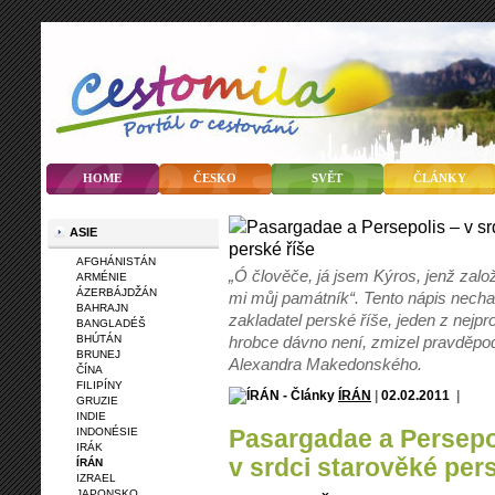
HOME
ČESKO
SVĚT
ČLÁNKY
ASIE
AFGHÁNISTÁN
„Ó člověče, já jsem Kýros, jenž založi
ARMÉNIE
ÁZERBÁJDŽÁN
mi můj památník“. Tento nápis nechal
BAHRAJN
zakladatel perské říše, jeden z nejpr
BANGLADÉŠ
BHÚTÁN
hrobce dávno není, zmizel pravděpo
BRUNEJ
Alexandra Makedonského.
ČÍNA
FILIPÍNY
ÍRÁN
|
02.02.2011
|
GRUZIE
INDIE
Pasargadae a Persepo
INDONÉSIE
IRÁK
v srdci starověké pers
ÍRÁN
IZRAEL
JAPONSKO