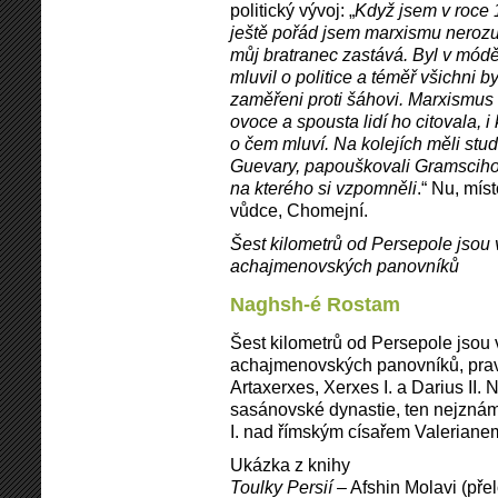
politický vývoj: „
Když jsem v roce 
ještě pořád jsem marxismu nerozu
můj bratranec zastává. Byl v módě
mluvil o politice a téměř všichni 
zaměřeni proti šáhovi. Marxismus
ovoce a spousta lidí ho citovala, 
o čem mluví. Na kolejích měli stud
Guevary, papouškovali Gramsciho 
na kterého si vzpomněli
.“ Nu, mís
vůdce, Chomejní.
Šest kilometrů od Persepole jsou
achajmenovských panovníků
Naghsh-é Rostam
Šest kilometrů od Persepole jsou
achajmenovských panovníků, prav
Artaxerxes, Xerxes I. a Darius II. 
sasánovské dynastie, ten nejznámě
I. nad římským císařem Valerianem,
Ukázka z knihy
Toulky Persií
– Afshin Molavi (pře