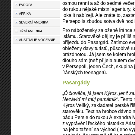
osmou ranní a až do sedmé večern
EVROPA
do rukou nějaké místní agentury, k
AFRIKA
lokalit nabízejí. Ale znáte to, za
Persepolis zbudou sotva dvě hodi
SEVERNÍ AMERIKA
Pro nábožensky založené Íránce z
JIŽNÍ AMERIKA
islámu. Starověké dějiny je příliš
AUSTRÁLIE A OCEÁNIE
příjezdu do Pasargád. Zatímco ev
obleženy davy turistů, působivé ru
prázdnotou. Já jsem se kolem hrob
dlouho sám (než přijela autem dvo
v Persepoli, jeden Čech, skupina j
íránských teenagerů.
Pasargády
„
Ó člověče, já jsem Kýros, jenž zalo
Nezáviď mi můj památník
“. Tento
Kýros Veliký, zakladatel perské ří
starověku. Text na hrobce dávno 
pádu Persie do rukou Alexandra
z vyprávění řeckého historika Aris
na jeho tažení na východ (jeho vy