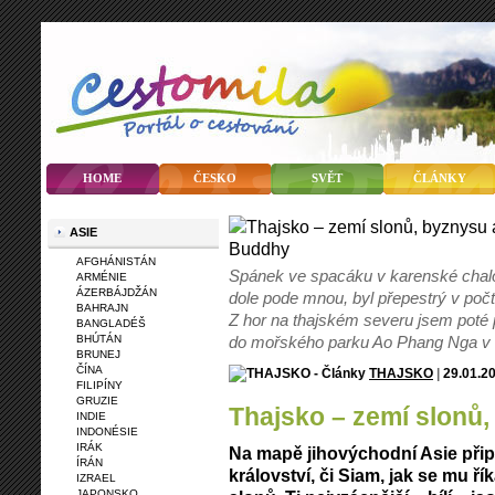
HOME
ČESKO
SVĚT
ČLÁNKY
ASIE
AFGHÁNISTÁN
Spánek ve spacáku v karenské chalo
ARMÉNIE
ÁZERBÁJDŽÁN
dole pode mnou, byl přepestrý v počtu
BAHRAJN
Z hor na thajském severu jsem poté 
BANGLADÉŠ
BHÚTÁN
do mořského parku Ao Phang Nga v 
BRUNEJ
ČÍNA
THAJSKO
|
29.01.2
FILIPÍNY
GRUZIE
Thajsko – zemí slon
INDIE
INDONÉSIE
IRÁK
Na mapě jihovýchodní Asie přip
ÍRÁN
království, či Siam, jak se mu ří
IZRAEL
JAPONSKO