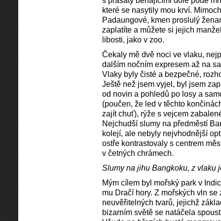
s prasaty běhajícími dole pode mno
které se nasytily mou krví. Mimo
Padaungové, kmen proslulý ženami
zaplatíte a můžete si jejich manžel
libosti, jako v zoo.
Čekaly mě dvě noci ve vlaku, nej
dalším nočním expresem až na sa
Vlaky byly čisté a bezpečné, rozh
Ještě než jsem vyjel, byl jsem za
od novin a pohledů po losy a sam
(poučen, že led v těchto končinác
zajít chuť), rýže s vejcem zabalen
Nejchudší slumy na předměstí Ba
kolejí, ale nebyly nejvhodnější op
ostře kontrastovaly s centrem měs
v četných chrámech.
Slumy na jihu Bangkoku, z vlaku j
Mým cílem byl mořský park v Ind
mu Dračí hory. Z mořských vln se 
neuvěřitelných tvarů, jejichž zákla
bizarním světě se natáčela spous