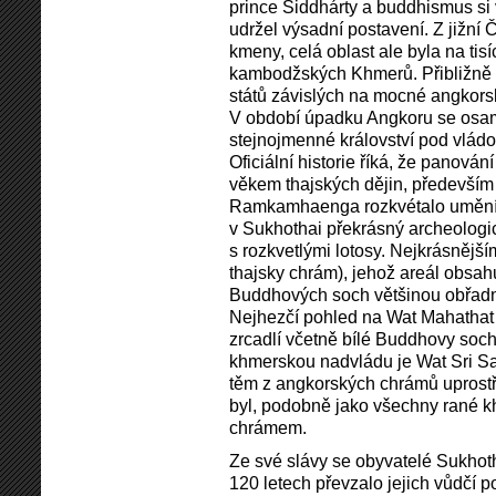
prince Siddhárty a buddhismus si 
udržel výsadní postavení. Z jižní 
kmeny, celá oblast ale byla na tis
kambodžských Khmerů. Přibližně o
států závislých na mocné angkors
V období úpadku Angkoru se osam
stejnojmenné království pod vládou 
Oficiální historie říká, že panová
věkem thajských dějin, především 
Ramkamhaenga rozkvétalo umění, 
v Sukhothai překrásný archeologic
s rozkvetlými lotosy. Nejkrásnějš
thajsky chrám), jehož areál obsahu
Buddhových soch většinou obřad
Nejhezčí pohled na Wat Mahathat j
zrcadlí včetně bílé Buddhovy soc
khmerskou nadvládu je Wat Sri S
těm z angkorských chrámů upros
byl, podobně jako všechny rané k
chrámem.
Ze své slávy se obyvatelé Sukhotha
120 letech převzalo jejich vůdčí p