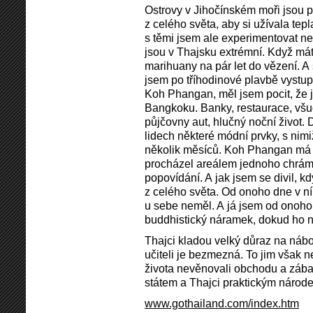
Ostrovy v Jihočínském moři jsou 
z celého světa, aby si užívala tepl
s těmi jsem ale experimentovat neh
jsou v Thajsku extrémní. Když má
marihuany na pár let do vězení. A
jsem po tříhodinové plavbě vystup
Koh Phangan, měl jsem pocit, že
Bangkoku. Banky, restaurace, všud
půjčovny aut, hlučný noční život.
lidech některé módní prvky, s nim
několik měsíců. Koh Phangan má 
procházel areálem jednoho chrámu
popovídání. A jak jsem se divil, 
z celého světa. Od onoho dne v n
u sebe neměl. A já jsem od onoho
buddhistický náramek, dokud ho n
Thajci kladou velký důraz na nábo
učiteli je bezmezná. To jim však n
života nevěnovali obchodu a zába
státem a Thajci praktickým národ
www.gothailand.com/index.htm