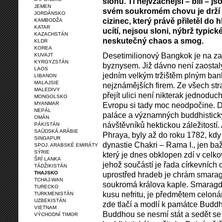
slonů. Ti nejvzácnější – bílí – 
JEMEN
svém soukromém chovu je drží p
JORDÁNSKO
cizinec, který právě přiletěl do
KAMBODŽA
KATAR
ucítí, nejsou sloni, nýbrž typic
KAZACHSTÁN
neskutečný chaos a smog.
KLDR
KOREA
Desetimilionový Bangkok je na začá
KUVAJT
KYRGYZSTÁN
byznysem. Již dávno není zaosta
LAOS
jedním velkým tržištěm plným ba
LIBANON
MALAJSIE
nejznámějších firem. Ze všech str
MALEDIVY
přejít ulici není nikterak jednodu
MONGOLSKO
MYANMAR
Evropu si tady moc neodpočine. 
NEPÁL
paláce a významných buddhistick
OMÁN
návštěvníků hektickou záležitostí.
PÁKISTÁN
SAÚDSKÁ ARÁBIE
Phraya, byly až do roku 1782, kdy
SINGAPUR
dynastie Chakri – Rama I., jen baž
SPOJ. ARABSKÉ EMIRÁTY
SÝRIE
který je dnes obklopen zdí v celk
ŠRÍ LANKA
jehož součástí je řada církevních
TÁDŽIKISTÁN
THAJSKO
uprostřed hradeb je chrám smarag
TCHAJ-WAN
soukromá králova kaple. Smaragdo
TURECKO
kusu nefritu, je předmětem celoná
TURKMENISTÁN
UZBEKISTÁN
zde tlačí a modlí k památce Budd
VIETNAM
Buddhou se nesmí stát a sedět s
VÝCHODNÍ TIMOR