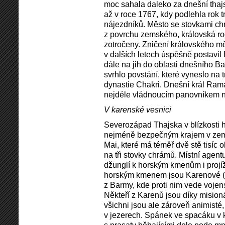
moc sahala daleko za dnešní thaj
až v roce 1767, kdy podlehla rok 
nájezdníků. Město se stovkami ch
z povrchu zemského, královská rodi
zotročeny. Zničení královského mě
v dalších letech úspěšně postavil
dále na jih do oblasti dnešního B
svrhlo povstání, které vyneslo na 
dynastie Chakri. Dnešní král Rama
nejdéle vládnoucím panovníkem n
V karenské vesnici
Severozápad Thajska v blízkosti 
nejméně bezpečným krajem v zemi
Mai, které má téměř dvě stě tisíc 
na tři stovky chrámů. Místní agent
džunglí k horským kmenům i projí
horským kmenem jsou Karenové (o
z Barmy, kde proti nim vede vojen
Někteří z Karenů jsou díky mision
všichni jsou ale zároveň animisté, 
v jezerech. Spánek ve spacáku v 