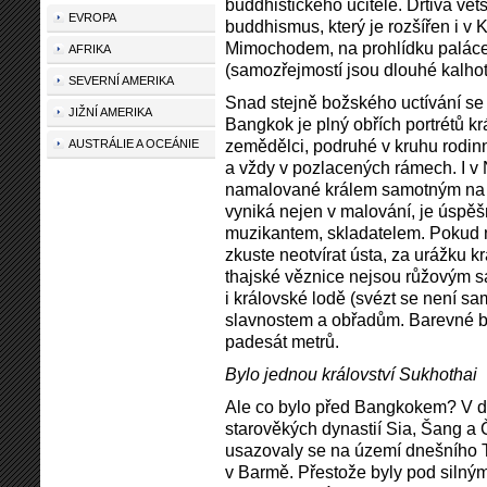
buddhistického učitele. Drtivá vě
EVROPA
buddhismus, který je rozšířen i v
Mimochodem, na prohlídku paláce
AFRIKA
(samozřejmostí jsou dlouhé kalhot
SEVERNÍ AMERIKA
Snad stejně božského uctívání se 
JIŽNÍ AMERIKA
Bangkok je plný obřích portrétů k
zemědělci, podruhé v kruhu rodin
AUSTRÁLIE A OCEÁNIE
a vždy v pozlacených rámech. I v 
namalované králem samotným na č
vyniká nejen v malování, je úspě
muzikantem, skladatelem. Pokud ne
zkuste neotvírat ústa, za urážku k
thajské věznice nejsou růžovým sad
i královské lodě (svézt se není 
slavnostem a obřadům. Barevné bá
padesát metrů.
Bylo jednou království Sukhothai
Ale co bylo před Bangkokem? V d
starověkých dynastií Sia, Šang a
usazovaly se na území dnešního T
v Barmě. Přestože byly pod silným