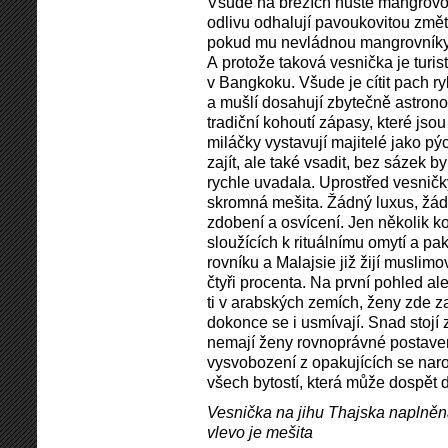
Všude na březích husté mangrovov
odlivu odhalují pavoukovitou změ
pokud mu nevládnou mangrovníky, 
A protože taková vesnička je turis
v Bangkoku. Všude je cítit pach ryb
a mušlí dosahují zbytečně astronom
tradiční kohoutí zápasy, které jso
miláčky vystavují majitelé jako p
zajít, ale také vsadit, bez sázek
rychle uvadala. Uprostřed vesničk
skromná mešita. Žádný luxus, žá
zdobení a osvícení. Jen několik 
sloužících k rituálnímu omytí a pak
rovníku a Malajsie již žijí muslimo
čtyři procenta. Na první pohled al
ti v arabských zemích, ženy zde 
dokonce se i usmívají. Snad stojí
nemají ženy rovnoprávné postaven
vysvobození z opakujících se nar
všech bytostí, která může dospět 
Vesnička na jihu Thajska naplněn
vlevo je mešita