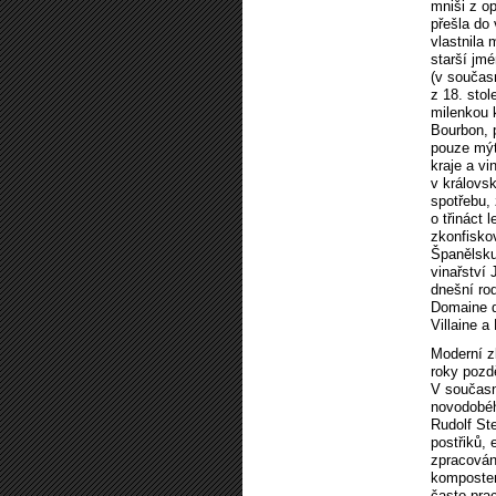
mniši z op
přešla do 
vlastnila
starší jm
(v součas
z 18. stol
milenkou 
Bourbon, 
pouze mýtu
kraje a vi
v královsk
spotřebu, 
o třináct 
zkonfiskov
Španělsku
vinařství 
dnešní rod
Domaine d
Villaine a
Moderní zl
roky pozd
V současno
novodobéh
Rudolf St
postřiků,
zpracován
kompostem
často prac