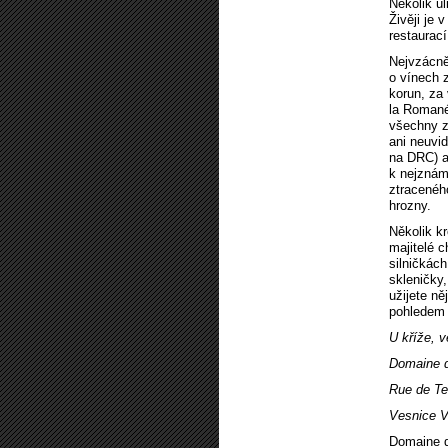
Několik u
Živěji je
restaurací
Nejvzácněj
o vínech 
korun, za 
la Romané
všechny z
ani neuvid
na DRC) a
k nejznám
ztracenéh
hrozny.
Několik kr
majitelé c
silničkách
skleničky
užijete ně
pohledem n
U kříže, 
Domaine d
Rue de Te
Vesnice V
Domaine d