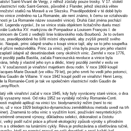
atství Saint-Vivant de Vergy, z něhož zůstaly pouze trosky. V 17. století
vlastnictví rodu Saint-Genois, původně z Flander, jehož slezská větev
 množství statků na Moravě a ve Slezsku. Pravděpodobně v té době bylo
éno vinice změněno na La Romanée, ale není známo, k čemu se vztahovalo
nosti je La Romanée název sousední vinice). Druhá část jména pochází
etí. Legenda vypráví, že se vinice stala objektem licitačního duelu mezi
krále Ludvíka XV. markýzou de Pompadour a Louisem François I. de
princem de Conti z vedlejší linie královského rodu Bourbonů. Je to ovšem
s, pravděpodobně ho šířili místní obyvatelé, aby zvýšili prestiž svého
nic. Naopak, princ údajně snahu o koupi vinice tajil, aby se to jeho soupeřka
é přízni nedozvěděla. Princ za vinici, jejíž vína byla pouze pro jeho vlastní
zaplatil údajně až desetinásobek ceny okolních vinic. Zemřel v roce 1776,
let později padla Bastila, začala Francouzská revoluce a vinice byla
ána, tehdy ji vlastnil jeho syn a dědic, který později zemřel v exilu ve
. V současnosti je vinařství majetkem dvou rodin. V roce 1869 koupil
Jacques-Marie Duvault (ve věku 79 let), po jeho smrti ho vedli jeho potomci,
ina Gaudin de Villaine. V roce 1942 koupil podíl ve vinařství Henri Leroy,
e la Romanée-Conti je tak ve společném vlastnictví rodin Gaudin de
 Leroy/Roch.
atý věk vinařství začal v roce 1945, kdy byly vyvráceny staré vinice, o dva
ěji vysazeny nové. Od roku 1952 se vyrábějí ročníky Romanée-Conti.
sti majitelé aplikují na vinici tzv. biodynamický režim (není to nic
o, už v roce 1929 biologicko-dynamickou zemědělskou metodu uvedl na trh
einer). Znamená to orbu vinic s využitím koní, používání nesyntetických
 extrémně omezené výnosy, důkladnou selekci, dokonalost a čistotu
í, velký podíl ruční práce a přísně ekologický způsob výroby s přírodním
 a s ohledem na lunárními cykly. Réva je prořezávána a ošetřována ručně,
ovníky, kteří na panství pracují po celá desetiletí a znají každý keř.