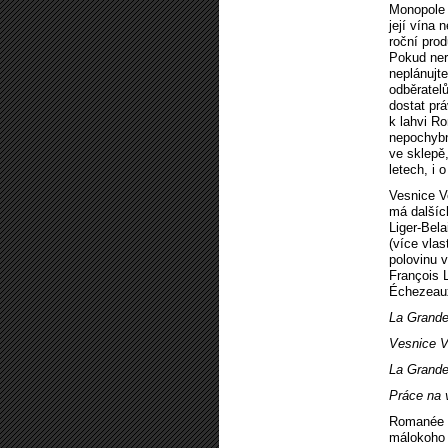
Monopole 
její vína 
roční pro
Pokud ner
neplánujt
odběratel
dostat prá
k lahvi Ro
nepochybn
ve sklepě,
letech, i 
Vesnice V
má dalšíc
Liger-Bel
(více vla
polovinu 
François 
Échezeaux
La Grande
Vesnice V
La Grand
Práce na 
Romanée C
málokoho 