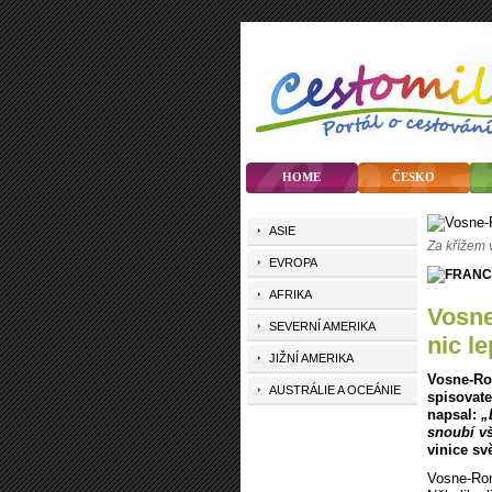
HOME
ČESKO
ASIE
Za křížem 
EVROPA
AFRIKA
Vosne-Romanée aneb Burgundsko nestvořilo
SEVERNÍ AMERIKA
nic l
JIŽNÍ AMERIKA
Vosne-Ro
AUSTRÁLIE A OCEÁNIE
spisovate
napsal:
„
snoubí v
vinice sv
Vosne-Rom