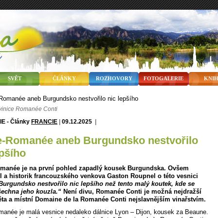
SVĚT
ČLÁNKY
ROZHOVORY
FOTOGALERIE
KNI
vinice Romanée Conti
FRANCIE
|
09.12.2025
|
epšího
manée je na první pohled zapadlý kousek Burgundska. Ovšem
l a historik francouzského venkova Gaston Roupnel o této vesnici
Burgundsko nestvořilo nic lepšího než tento malý koutek, kde se
šechna jeho kouzla.“
Není divu, Romanée Conti je možná nejdražší
ěta a místní Domaine de la Romanée Conti nejslavnějším vinařstvím.
anée je malá vesnice nedaleko dálnice Lyon – Dijon, kousek za Beaune.