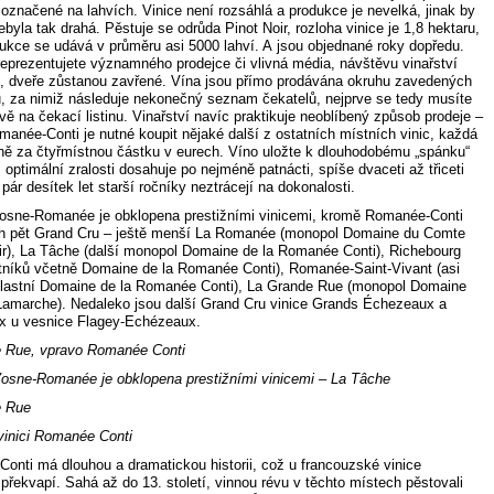
označené na lahvích. Vinice není rozsáhlá a produkce je nevelká, jinak by
nebyla tak drahá. Pěstuje se odrůda Pinot Noir, rozloha vinice je 1,8 hektaru,
dukce se udává v průměru asi 5000 lahví. A jsou objednané roky dopředu.
eprezentujete významného prodejce či vlivná média, návštěvu vinařství
e, dveře zůstanou zavřené. Vína jsou přímo prodávána okruhu zavedených
ů, za nimiž následuje nekonečný seznam čekatelů, nejprve se tedy musíte
vě na čekací listinu. Vinařství navíc praktikuje neoblíbený způsob prodeje –
manée-Conti je nutné koupit nějaké další z ostatních místních vinic, každá
ě za čtyřmístnou částku v eurech. Víno uložte k dlouhodobému „spánku“
 optimální zralosti dosahuje po nejméně patnácti, spíše dvaceti až třiceti
o pár desítek let starší ročníky neztrácejí na dokonalosti.
osne-Romanée je obklopena prestižními vinicemi, kromě Romanée-Conti
h pět Grand Cru – ještě menší La Romanée (monopol Domaine du Comte
air), La Tâche (další monopol Domaine de la Romanée Conti), Richebourg
stníků včetně Domaine de la Romanée Conti), Romanée-Saint-Vivant (asi
vlastní Domaine de la Romanée Conti), La Grande Rue (monopol Domaine
Lamarche). Nedaleko jsou další Grand Cru vinice Grands Échezeaux a
 u vesnice Flagey-Echézeaux.
 Rue, vpravo Romanée Conti
osne-Romanée je obklopena prestižními vinicemi – La Tâche
e Rue
vinici Romanée Conti
onti má dlouhou a dramatickou historii, což u francouzské vinice
překvapí. Sahá až do 13. století, vinnou révu v těchto místech pěstovali