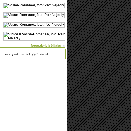
fotogalerie k článku
Tweety od uživatele @Cestomila