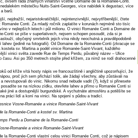
lic, ovšem řada známých vinařství včetně Domaine de la Romanée-Conti.
 v nedalekém městečku Nuits-Saint-Georges, více nabídek k degustaci, více
 a barů.
ší, nejdražší, nejaristokratič­tější, nejintenzivnější, nejvytříbenější, čtete
z Romanée Conti. Za mladý ročník zaplatíte v korunách nejméně sto tisíc
víno v nejlepších letech i půl milionu. O vinici Romanée Conti a Domaine de
e-Conti se píše v superlativech, nejsem schopen posoudit, zda si je
aslouží, obyčejný smrtelník jejich vína nikdy neochutná a pravděpodobně
í lahev (jedině na fotografii). Od Domaine de la Romanée-Conti (zkracuje se
 kostela sv. Martina a podél vinice Romanée-Saint-Vivant, každého
ější vinici světa zavede Rue de Temps Perdu, půvabný název – Ulice
o času. Asi po 350 metrech stojíte před křížem, za nímž se rodí drahocenné
oků od kříže vítá hosty nápis ve francouzštině i angličtině upozorňující, že
hápou, proč jich sem přichází tolik, ale žádají všechny, aby zůstávali na
 a nevstupovali do vinic. Nikomu snad nebude vadit (?), když si přinesete
, posadíte se na nízkou zídku, otevřete lahev a přímo u Romanée Conti si
jaké jiné a dostupnější burgundské. A vychutnáte atmosféru a potěšíte se
a práci lidí a koní na vinici. Na spojení s půdou a tradicí.
vesnice Vosne-Romanée a vinice Romanée-Saint-Vivant
e la Romanée-Conti a kostel sv. Martina
mps Perdu a Domaine de la Romanée-Conti
osne-Romanée a vinice Romanée-Saint-Vivant
e la Romanée-Conti vlastní celou vinici Romanée Conti, což je nápisem