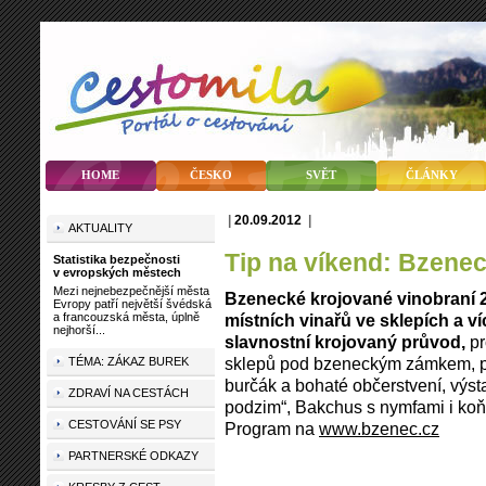
HOME
ČESKO
SVĚT
ČLÁNKY
|
20.09.2012
|
AKTUALITY
Tip na víkend: Bzene
Statistika bezpečnosti
v evropských městech
Mezi nejnebezpečnější města
Bzenecké krojované vinobraní 21
Evropy patří největší švédská
a francouzská města, úplně
místních vinařů ve sklepích a v
nejhorší...
slavnostní krojovaný průvod,
pr
sklepů pod bzeneckým zámkem, p
TÉMA: ZÁKAZ BUREK
burčák a bohaté občerstvení, výs
ZDRAVÍ NA CESTÁCH
podzim“, Bakchus s nymfami i koň
CESTOVÁNÍ SE PSY
Program na
www.bzenec.cz
PARTNERSKÉ ODKAZY