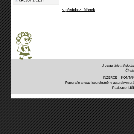
KRESBY Z CEST
< předchozí článek
„I cesta tisíc mil dlo
Čínsk
INZERCE
KONTAK
Fotografie a texty jsou chráněny autorským prá
Realizace:
LI