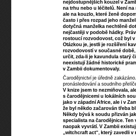
nejdostupnějších kouzel v Zambii
na trhu nebo u léčitelů. Není na 
ale na kouzlo, které ženě dopo
často i přes rozpad jeho manžel
dotyčná manželka nechtěně dotk
nejčastěji v podobě hádky. Prá
rostoucí rozvodovost, což byl 
Otázkou je, jestli je rozšíření 
rozvodovostí v současné době, 
určit, zda-li je kavundula star
neexistují žádné historické pra
v Zambii dokumentovaly.
Čarodějnictví je úředně zakázáno
pronásledování a soudního přelíče
V knize jsem to nezmiňovala, a
s čarodějnicemi u lokálních so
jako v západní Africe, ale i v Za
že byl někdo začarován třeba b
Někdy bývá k soudu přizván jak
specialista na čarodějnice. Ten
naopak vyvrátí. V Zambii existuj
„witchcraft act“, který zavedli v