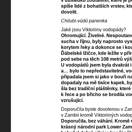
v důsledku zoufalství, které je 
spíše lidé z bohatších vrstev, k
dovolit.
Chilubi-vúdú panenka
Jaké jsou Viktoriiny vodopády?
Ohromující. Živelné. Nespoutané
sucha v říjnu, byly naprosto vy
korytem řeky a dokonce se i kou
Ďábelské lžičce, kde ležíte v př
pod sebe na těch 108 metrů výšk
U vodopádů jsem byla dvakrát i
a… bylo to nepředstavitelné, vo
připadala jsem si jako v bouři na
dopadaly na mě tisíce kapek, b
šla bez tradiční pláštěnky, které
k řece a po břicho se brodila v
vzrušující.
Doporučila byste dovolenou v Zamb
v Zambii kromě Viktoriiných vod
Doporučila, bez váhání. Kromě 
krásný národní park Lower Zamb