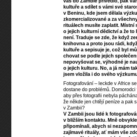
vás do Zambie přivedlo, pak v
kultuře a sdílet s vámi své starost
v Beninu, kde jsem dělala výzk
zkomercializované a za všechny
rituálech musíte zaplatit. Místní
o jejich kulturní dědictví a že to
není. Traduje se zde, že když ze
knihovna a proto jsou rádi, kdy
kultuře a sepisuje je, což byl m
chovat se podle jejich společen
nepovyšovat se, výhodné je nau
o jejich kulturu. No, a já mám t
jsem vložila i do svého výzkumu
Fotografování – leckde v Africe se
dostane do problémů. Domorodci to
aby přes fotografii nebyla páchán
že někde jen chtějí peníze a pak si f
v Zambii?
V Zambii jsou lidé k fotografování
v bližším kontaktu. Mně obvykle
připomínali, abych si nezapomně
zajímavé rituály, ať mám vše z