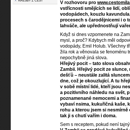
KRESBY Z CEST
V rozhovoru pro
www.cestomila
vstřícnosti smějících se lidí, ob
vodopádech, kouzlu kavundula,
procesech s čarodějnicemi i o t
lahváče, ale upřednostňují vaře
Když si dnes vzpomenete na Zambii
mysl, a proč? Kdybych měl odpově
vodopády, Emil Holub. Všechny tři 
žila rok a věnovala se fenoménu tr
nepochybně jiná slova.
Hřejivý pocit – tato slova obsah
Zambii. Hřejivý pocit ze slunce
dešťů – neustále zalitá sluncem
dne, což je okouzlující. A tu hř
v sobě místní lidé, kteří jsou n
a pozitivního náhledu na svět, p
poznamenané nemocemi a finanč
vybaví nsima, kukuřičná kaše, k
rohu a kterou jsem si nesmírně
tak ji s chutí vařím i doma.
Sem s receptem, pokud není tajný