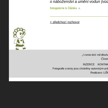
o náboženství a umění vodun (vúd
fotogalerie k článku
< předchozí rozhovor
„I cesta tisíc mil dlo
Čínsk
INZERCE
KONTAK
Fotografie a texty jsou chráněny autorským prá
Realizace:
LI