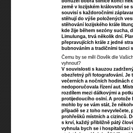
bohužel dobrá silnice končí něk
země v lozijském království se 
souvisí s každoročními záplava
stěhují do výše položených vesn
stěhování lozijského krále litun
kde žije během sezóny sucha, 
Limulunga, trvá několik dní. P
přepravujících krále z jedné st
bubnováním a tradičními tanci 
Čemu by se měl člověk dle Vašich
vyhnout?
V souvislosti s kauzou zadržen
obezřetný při fotografování. Je
večerních a nočních hodinách 
nedoporučovala řízení aut. Místn
rozdílem mezi dálkovými a potká
protijedoucího oslní. A protože l
mohlo by se vám stát, že někoho
případě se z toho nevyvlečete, p
prohřešků místních a cizinců. 
s krví, každý přibližně pátý čl
vyhnula bych se i hospitalizaci