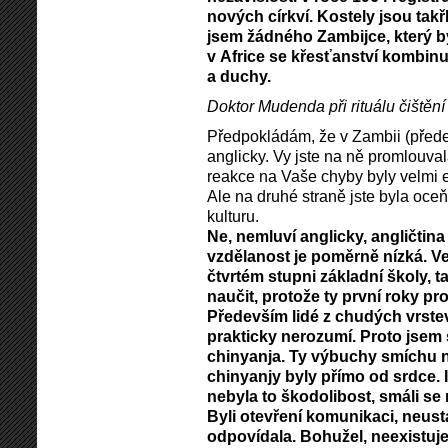
nových církví. Kostely jsou tak
jsem žádného Zambijce, který by 
v Africe se křesťanství kombinuj
a duchy.
Doktor Mudenda při rituálu čištěn
Předpokládám, že v Zambii (přede
anglicky. Vy jste na ně promlouval
reakce na Vaše chyby byly velmi e
Ale na druhé straně jste byla oce
kulturu.
Ne, nemluví anglicky, angličtina 
vzdělanost je poměrně nízká. Vel
čtvrtém stupni základní školy, t
naučit, protože ty první roky pr
Především lidé z chudých vrstev
prakticky nerozumí. Proto jsem s
chinyanja. Ty výbuchy smíchu
chinyanjy byly přímo od srdce. 
nebyla to škodolibost, smáli se r
Byli otevření komunikaci, neustá
odpovídala. Bohužel, neexistuj