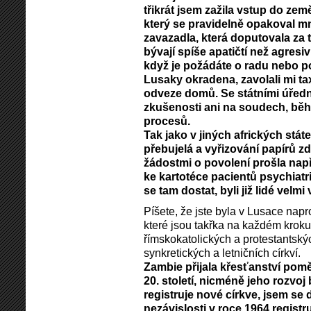
třikrát jsem zažila vstup do zem
který se pravidelně opakoval mn
zavazadla, která doputovala za t
bývají spíše apatičtí než agres
když je požádáte o radu nebo p
Lusaky okradena, zavolali mi tax
odveze domů. Se státními úředn
zkušenosti ani na soudech, b
procesů.
Tak jako v jiných afrických státe
přebujelá a vyřizování papírů z
žádostmi o povolení prošla např
ke kartotéce pacientů psychiatr
se tam dostat, byli již lidé velmi 
Píšete, že jste byla v Lusace nap
které jsou takřka na každém krok
římskokatolických a protestantský
synkretických a letničních církví.
Zambie přijala křesťanství pom
20. století, nicméně jeho rozvoj 
registruje nové církve, jsem se
nezávislosti v roce 1964 regist