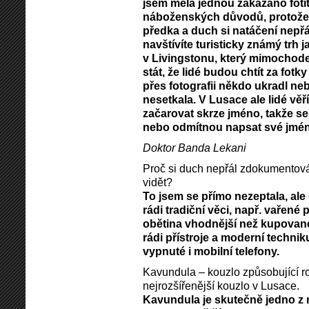
jsem měla jednou zakázáno fotit 
náboženských důvodů, protože
předka a duch si natáčení nepřál
navštívíte turisticky známý trh
v Livingstonu, který mimochod
stát, že lidé budou chtít za fotky
přes fotografii někdo ukradl neb
nesetkala. V Lusace ale lidé věř
začarovat skrze jméno, takže se
nebo odmítnou napsat své jmén
Doktor Banda Lekani
Proč si duch nepřál zdokumentová
vidět?
To jsem se přímo nezeptala, ale
rádi tradiční věci, např. vařené 
obětina vhodnější než kupovan
rádi přístroje a moderní techniku
vypnuté i mobilní telefony.
Kavundula – kouzlo způsobující ro
nejrozšířenější kouzlo v Lusace.
Kavundula je skutečně jedno z 