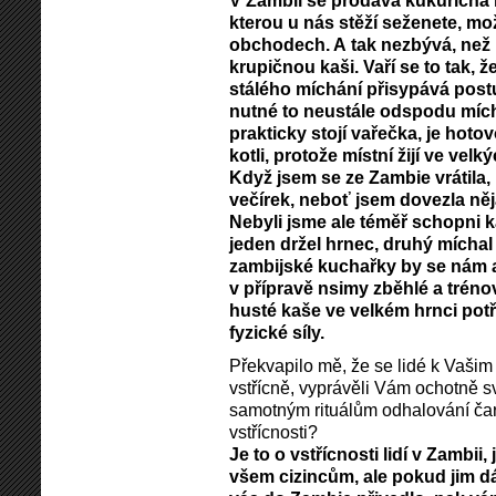
V Zambii se prodává kukuřičná
kterou u nás stěží seženete, m
obchodech. A tak nezbývá, než
krupičnou kaši. Vaří se to tak, ž
stálého míchání přisypává postu
nutné to neustále odspodu mícha
prakticky stojí vařečka, je hoto
kotli, protože místní žijí ve vel
Když jsem se ze Zambie vrátila,
večírek, neboť jsem dovezla něja
Nebyli jsme ale téměř schopni ka
jeden držel hrnec, druhý míchal
zambijské kuchařky by se nám a
v přípravě nsimy zběhlé a tré
husté kaše ve velkém hrnci pot
fyzické síly.
Překvapilo mě, že se lidé k Vašim
vstřícně, vyprávěli Vám ochotně sv
samotným rituálům odhalování ča
vstřícnosti?
Je to o vstřícnosti lidí v Zambii,
všem cizincům, ale pokud jim dát