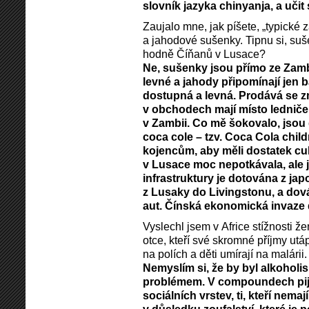
slovník jazyka chinyanja, a učit
Zaujalo mne, jak píšete, „typické
a jahodové sušenky. Tipnu si, su
hodně Číňanů v Lusace?
Ne, sušenky jsou přímo ze Zamb
levné a jahody připomínají jen 
dostupná a levná. Prodává se z
v obchodech mají místo ledniče
v Zambii. Co mě šokovalo, jsou d
coca cole – tzv. Coca Cola child
kojencům, aby měli dostatek cuk
v Lusace moc nepotkávala, ale 
infrastruktury je dotována z jap
z Lusaky do Livingstonu, a dov
aut. Čínská ekonomická invaze d
Vyslechl jsem v Africe stížnosti 
otce, kteří své skromné příjmy utá
na polích a děti umírají na malárii.
Nemyslím si, že by byl alkohol
problémem. V compoundech pijí 
sociálních vrstev, ti, kteří nemají