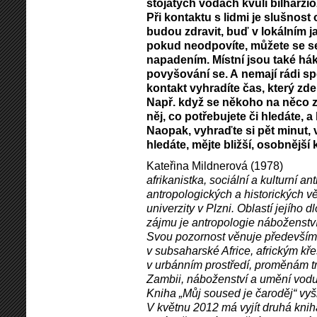
stojatých vodách kvůli bilharzió
Při kontaktu s lidmi je slušnos
budou zdravit, buď v lokálním j
pokud neodpovíte, můžete se set
napadením. Místní jsou také hák
povyšování se. A nemají rádi spě
kontakt vyhradíte čas, který zde
Např. když se někoho na něco ze
něj, co potřebujete či hledáte, 
Naopak, vyhraďte si pět minut, v
hledáte, mějte bližší, osobnější 
Kateřina Mildnerová (1978)
afrikanistka, sociální a kulturní a
antropologických a historických v
univerzity v Plzni. Oblastí jejíh
zájmu je antropologie náboženstv
Svou pozornost věnuje především
v subsaharské Africe, africkým k
v urbánním prostředí, proměnám tr
Zambii, náboženství a umění vodu
Kniha „Můj soused je čaroděj“ vyšl
V květnu 2012 má vyjít druhá kniha