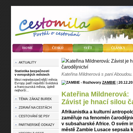
HOME
ČESKO
SVĚT
ČLÁNKY
AKTUALITY
Statistika bezpečnosti
Kateřina Mildnerová s paní Aboudou.
v evropských městech
Mezi nejnebezpečnější města
ZAMBIE
|
20.12.2
Evropy patří největší švédská
a francouzská města, úplně
nejhorší...
Kateřina Mildnerová:
TÉMA: ZÁKAZ BUREK
Závist je hnací silou č
ZDRAVÍ NA CESTÁCH
Afrikanistka a kulturní antropo
CESTOVÁNÍ SE PSY
zaměřuje na fenomén čarodějnictv
v subsaharské Africe. O svém 
PARTNERSKÉ ODKAZY
městě Zambie Lusace sepsala 