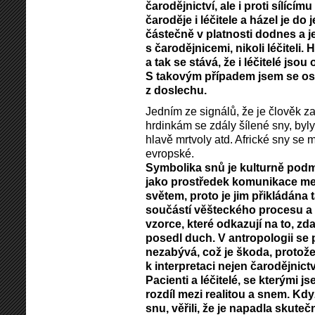
čarodějnictví, ale i proti sílícím
čaroděje i léčitele a házel je do
částečně v platnosti dodnes a 
s čarodějnicemi, nikoli léčiteli. 
a tak se stává, že i léčitelé jsou
S takovým případem jsem se os
z doslechu.
Jedním ze signálů, že je člověk z
hrdinkám se zdály šílené sny, byly
hlavě mrtvoly atd. Africké sny se 
evropské.
Symbolika snů je kulturně pod
jako prostředek komunikace me
světem, proto je jim přikládána
součástí věšteckého procesu a d
vzorce, které odkazují na to, zd
posedl duch. V antropologii se 
nezabývá, což je škoda, protož
k interpretaci nejen čarodějnict
Pacienti a léčitelé, se kterými j
rozdíl mezi realitou a snem. Kdy
snu, věřili, že je napadla skute