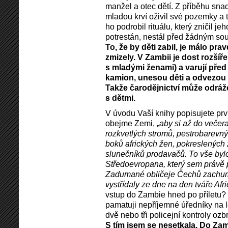
manžel a otec dětí. Z příběhu snad 
mladou krví oživil své pozemky a ty
ho podrobil rituálu, který zničil j
potrestán, nestál před žádným so
To, že by děti zabil, je málo pr
zmizely. V Zambii je dost rozšíř
s mladými ženami) a varují před 
kamion, unesou děti a odvezou t
Takže čarodějnictví může odráž
s dětmi.
V úvodu Vaší knihy popisujete prvn
obejme Zemi, „
aby si až do večer
rozkvetlých stromů, pestrobarevn
boků afrických žen, pokreslených 
slunečníků prodavačů. To vše byl
Středoevropana, který sem právě př
Zadumané obličeje Čechů zachum
vystřídaly ze dne na den tváře A
vstup do Zambie hned po příletu? K
pamatuji nepříjemné úředníky na le
dvě nebo tři policejní kontroly oz
S tím jsem se nesetkala. Do Zamb