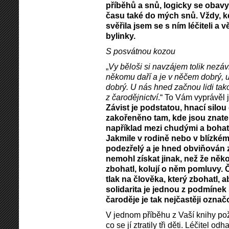
příběhů a snů, logicky se obavy
času také do mých snů. Vždy, k
svěřila jsem se s ním léčiteli a
bylinky.
S posvátnou kozou
„
Vy běloši si navzájem tolik nezáv
někomu daří a je v něčem dobrý, umí
dobrý. U nás hned začnou lidi tak
z čarodějnictví
.“ To Vám vyprávěl 
Závist je podstatou, hnací silou 
zakořeněno tam, kde jsou znateln
například mezi chudými a boha
Jakmile v rodině nebo v blízkém
podezřelý a je hned obviňován z
nemohl získat jinak, než že něk
zbohatl, kolují o něm pomluvy. 
tlak na člověka, který zbohatl, a
solidarita je jednou z podmínek
čaroděje je tak nejčastěji označ
V jednom příběhu z Vaší knihy po
co se jí ztratily tři děti. Léčitel od