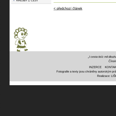
KRESBY Z CEST
< předchozí článek
„I cesta tisíc mil dlo
Čínsk
INZERCE
KONTAK
Fotografie a texty jsou chráněny autorským prá
Realizace:
LI