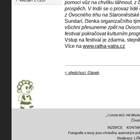
KRESBY Z CEST
pomoci vůz na chvilku táhnout, z
prospěch. V Indii se o provaz lid
z Ovocného trhu na Staroměstské 
Sundarí, členka organizačního tý
všichni přesuneme zpět na Ovocný
festival pokračovat kulturním pro
Vstup na festival je zdarma, stejn
Více na
www.ratha-yatra.cz
< předchozí článek
„I cesta tisíc mil dlo
Čínsk
INZERCE
KONTAK
Fotografie a texty jsou chráněny autorským prá
Realizace:
LI