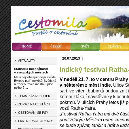
HOME
ČESKO
SVĚT
ČLÁNKY
|
20.07.2013
|
AKTUALITY
Indický festival Ratha
Statistika bezpečnosti
v evropských městech
Mezi nejnebezpečnější města
V neděli 21. 7. to v centru Prah
Evropy patří největší švédská
a francouzská města, úplně
v některém z měst Indie.
Ulice S
nejhorší...
sárí, ve víření bubínků budou znít
koření zlákají návštěvníky k ochu
TÉMA: ZÁKAZ BUREK
pokrmů. V ulicích Prahy letos již 
ZDRAVÍ NA CESTÁCH
vozů Ratha-Yatra.
CESTOVÁNÍ SE PSY
„Festival Ratha-Yatra má dvě část
pouť Starým Městem onen zmiňova
PARTNERSKÉ ODKAZY
se bude zpívat, tančit a hrát a k