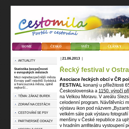
HOME
ČESKO
SVĚT
ČLÁNKY
|
21.06.2013
|
AKTUALITY
Řecký festival v Ostr
Statistika bezpečnosti
v evropských městech
Mezi nejnebezpečnější města
Asociace řeckých obcí v ČR po
Evropy patří největší švédská
a francouzská města, úplně
FESTIVAL
konaný u příležitosti 6
nejhorší...
Československa a
1150. výročí p
na Velkou Moravu. V areálu Slez
TÉMA: ZÁKAZ BUREK
celodenní program. Návštěvníci m
ZDRAVÍ NA CESTÁCH
výstavu ikon pod názvem „Byzants
CESTOVÁNÍ SE PSY
velkém sále pak výstavu fotografi
menšiny v České republice za upl
PARTNERSKÉ ODKAZY
v hradním amfiteátru vystoupení p