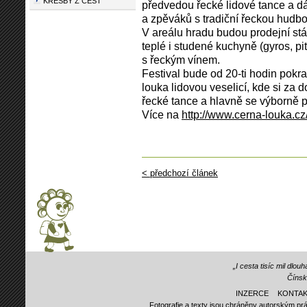
KRESBY Z CEST
předvedou řecké lidové tance a d
a zpěváků s tradiční řeckou hudbo
V areálu hradu budou prodejní stá
teplé i studené kuchyně (gyros, pita
s řeckým vínem.
Festival bude od 20-ti hodin pokr
louka lidovou veselicí, kde si za
řecké tance a hlavně se výborně p
Více na
http://www.cerna-louka.cz
< předchozí článek
„I cesta tisíc mil dlo
Čínsk
INZERCE
KONTAK
Fotografie a texty jsou chráněny autorským prá