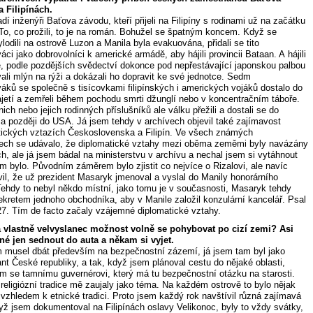
 Filipínách.
adí inženýři Baťova závodu, kteří přijeli na Filipíny s rodinami už na začátku
To, co prožili, to je na román. Bohužel se špatným koncem. Když se
lodili na ostrově Luzon a Manila byla evakuována, přidali se tito
ci jako dobrovolníci k americké armádě, aby hájili provincii Bataan. A hájili
ně, podle pozdějších svědectví dokonce pod nepřestávající japonskou palbou
ali mlýn na rýži a dokázali ho dopravit ke své jednotce. Sedm
áků se společně s tisícovkami filipínských i amerických vojáků dostalo do
ajetí a zemřeli během pochodu smrti džunglí nebo v koncentračním táboře.
nich nebo jejich rodinných příslušníků ale válku přežili a dostali se do
a později do USA. Já jsem tehdy v archívech objevil také zajímavost
tických vztazích Československa a Filipín. Ve všech známých
ch se udávalo, že diplomatické vztahy mezi oběma zeměmi byly navázány
ch, ale já jsem bádal na ministerstvu v archívu a nechal jsem si vytáhnout
m bylo. Původním záměrem bylo zjistit co nejvíce o Rizalovi, ale navíc
vil, že už prezident Masaryk jmenoval a vyslal do Manily honorárního
Tehdy to nebyl někdo místní, jako tomu je v současnosti, Masaryk tehdy
dekretem jednoho obchodníka, aby v Manile založil konzulární kancelář. Psal
27. Tím de facto začaly vzájemné diplomatické vztahy.
 vlastně velvyslanec možnost volně se pohybovat po cizí zemi? Asi
é jen sednout do auta a někam si vyjet.
 musel dbát především na bezpečnostní zázemí, já jsem tam byl jako
nt České republiky, a tak, když jsem plánoval cestu do nějaké oblasti,
sem se tamnímu guvernérovi, který má tu bezpečnostní otázku na starosti.
 religiózní tradice mě zaujaly jako téma. Na každém ostrově to bylo nějak
, vzhledem k etnické tradici. Proto jsem každý rok navštívil různá zajímavá
yž jsem dokumentoval na Filipínách oslavy Velikonoc, byly to vždy svátky,