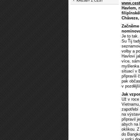
KRESBY Z CEST
www.cest
Havlem, n
filipínsk
Cháveze, 
Začněme B
nominova
Je to tak.
Su Ťij ta
seznamoval
volby a p
Havlovi j
více, sám
myšlenka j
situací v
připravil
pak občas
v pozdější
Jak vzpom
Už v roce
Vietnamu,
zapotřebí
na výstav
připravil 
abych na F
oklikou. 
do Bangkok
v srdci d