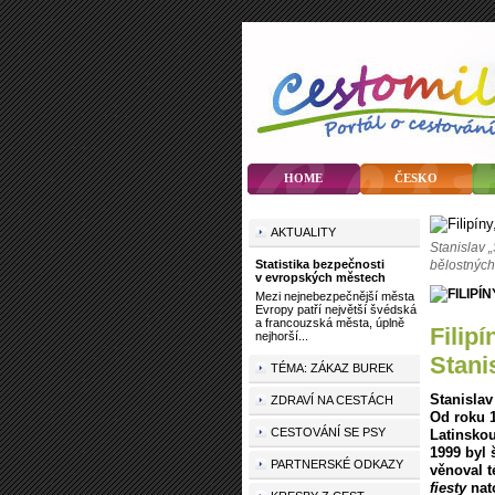
HOME
ČESKO
AKTUALITY
Stanislav „
Statistika bezpečnosti
bělostných 
v evropských městech
Mezi nejnebezpečnější města
Evropy patří největší švédská
a francouzská města, úplně
Filipíny, Su Ťij, Chávez aneb Theatrum mundi
nejhorší...
Stani
TÉMA: ZÁKAZ BUREK
Stanislav
ZDRAVÍ NA CESTÁCH
Od roku 1
CESTOVÁNÍ SE PSY
Latinskou
1999 byl 
PARTNERSKÉ ODKAZY
věnoval 
fiesty
nato