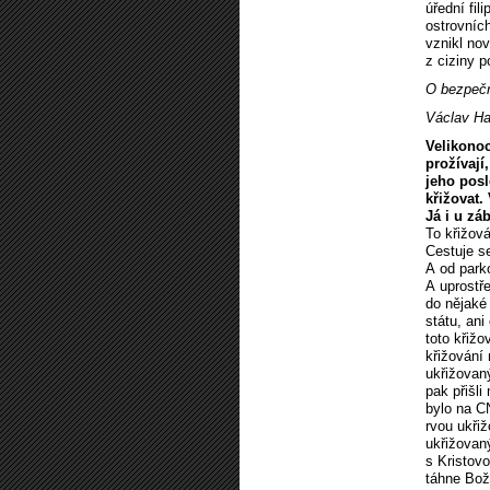
úřední fil
ostrovníc
vznikl nov
z ciziny p
O bezpečn
Václav Ha
Velikonoc
prožívají
jeho posl
křižovat.
Já i u zá
To křižov
Cestuje s
A od parko
A uprostře
do nějaké 
státu, ani
toto křižo
křižování 
ukřižovaný
pak přišli
bylo na C
rvou ukřiž
ukřižovaný
s Kristovo
táhne Boží