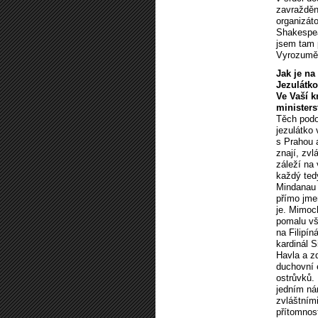
zavraždění
organizáto
Shakespea
jsem tam p
Vyrozumě
Jak je na
Jezulátko
Ve Vaší k
ministers
Těch podob
jezulátko
s Prahou a
znají, zvl
záleží na
každý ted
Mindanau n
přímo jme
je. Mimoc
pomalu vše
na Filipí
kardinál 
Havla a z
duchovní e
ostrůvků. 
jedním ná
zvláštním
přítomnost