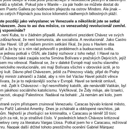
rálů a rybiček. Pokud jste v Manile – za pár hodin se můžete dostat do
olem Puerto Gallera po hodinovém přejezdu na ostrov Mindoro. Ale jinak –
po celých Filipínách jsou tisíce kilometrů nádherných bělostných pláží.
ste později jako velvyslanec ve Venezuele a několikrát jste se setkal
ávezem. Jsou to asi dva měsíce, co venezuelský revolucionář zemřel.
ěj vzpomínáte?
 není Kuba, to v žádném případě. Autoritativní prezident Chávez ve svých
zdůrazňoval, že není komunista, ale socialista. A revolucionář. Jako Castro
clav Havel. Už při našem prvním setkání říkal, že jsou s Havlem oba
áři a že by si s ním rád pohovořil o problémech a budoucnosti světa.
e jednou potkali v OSN, ale žádný rozhovor z toho nebyl. I Havel na to
! Cháveze také zaujala socha Simóna Bolívara v pražských Dejvicích, jejíž
i jsem mu věnoval. Radoval se, že v daleké Evropě mají sochu slavného
erického revolucionáře, oni mají Bolívara všichni v obrovské úctě, je to
lný kult. Dávno před Chávezem, ještě za Pérezovy vlády, přijel do Prahy
ký ministr zahraničí a žádal, aby s ním šel Václav Havel položit věnce
ívara, že je to nejkrásnější socha v Evropě. Havel se tenkrát omluvil,
 mě. Zpět k Chávezovi – byl nesmiřitelný katolík, ale nenáviděl Vatikán, byl
 jakéhosi sociálního katolicismu. Vykřikoval, že Židy miluje, ale Izraelci,
nacisti, okupují Palestince. Nadával na bohaté: „Já nemám ani kolo, jsem
!“
straně svým přístupem zruinoval Venezuelu. Caracas bývalo krásné město,
mu Paříž Latinské Ameriky. Dnes je zchátralé a obklopené ranchitos, jak
mům. Nejhorší je zhoršující se kriminalita, v Caracasu je téměř 10 tisíc
ch za rok, to je strašlivé číslo. V posledních letech Cháveze kritizoval
belovy ceny za literaturu Vargas Llosa. Potkal jsem ho v Caracasu, režíroval
hru. Naopak další držitel tohoto prestižního ocenění Gabriel Márquez