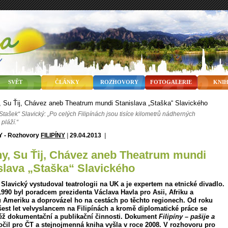
SVĚT
ČLÁNKY
ROZHOVORY
FOTOGALERIE
KNI
Stašek“ Slavický: „Po celých Filipínách jsou tisíce kilometrů nádherných
pláží.“
FILIPÍNY
|
29.04.2013
|
slava „Staška“ Slavického
 Slavický vystudoval teatrologii na UK a je expertem na etnické divadlo.
990 byl poradcem prezidenta Václava Havla pro Asii, Afriku a
 Ameriku a doprovázel ho na cestách po těchto regionech. Od roku
šest let velvyslancem na Filipínách a kromě diplomatické práce se
též dokumentační a publikační činnosti. Dokument
Filipíny – pašije a
čil pro ČT a stejnojmenná kniha vyšla v roce 2008. V rozhovoru pro