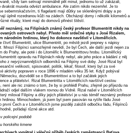
ovaně, vždy tam setrvají minimálně pět minut, jednomu to už zakázali,
o dvakrát musela odvézt ambulance. Ale zatím nikdo nezemřel. Je to
 se sebemrskačstvím, ti flagelanti mají důtky se skleněnými drápy a po
mají úplně rozedranou kůži na zádech. Obcházejí domy i několik kilometrů a
různé rituály, které mají do domovů přinést štěstí.
ěř neznámý, na Filipínách známý český profesor Blumentritt nikdy na
ovaných ostrovech nebyl. Přesto měl srdečné styky s José Rizalem,
ým národním hrdinou, který ho dokonce navštívil v Litoměřicích.
e čtvrť Blumentritt, ulice Blumentritt, po městě jezdí jeepney s nápisy
t. Mnozí Filipínci samozřejmě nevědí, že byl Čech, ale další jezdí nejen za
 do Prahy, ale poté i do Litoměřic k Blumentrittovu hrobu. Litoměřický
lumentritt opravdu na Filipínách nikdy nebyl, ale jeho práce a bádání z něj
noho z nejvýznamnějších odborníků na Filipíny své doby. José Rizal byl
esanční velikosti, spisovatel, politik, lékař, filosof, který byl za své
ké aktivity popraven v roce 1896 v mladém věku 35 let. Když pobýval
 Německu, dozvěděl se o Blumentrittovi a to byl začátek jejich
nce a přátelství. Rizal Blumentritta v Litoměřicích navštívil cestou
 není ale nic známo o tom, že by si prohlédl Prahu, zřejmě po příjezdu na
ádraží odjel dalším vlakem rovnou do Vídně. Rizal našel v Litoměřicích
terý miloval Filipíny a díky jejich přátelství je u nás téměř neznámý profesor
ým hrdinou. Mimochodem, já jsem byl jsem pasován na rytíře řádu José
o první Čech a v Litoměřicích jsme později založili odbočku řádu, Filipínců
 hodně, pořádají různé akce atd.
v policejní podobě
 u horského kmene
 archívech vypátral i válečný příběh českých zaměstnanců Baťova