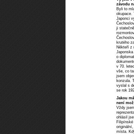
závodu na
Byli to ml
okupace. 
Japonci vy
Čechoslová
ji stateč
rozmontov
Čechoslov
krutého z
Někteří z 
Japonska 
o diploma
dokumente
v 70. lete
vše, co ta
jsem obje
konzula. 
vyslal s 
se rok 19
Jakou má
není možn
Vždy jsem
reprezenta
ohlásil j
Filipínské
originální
místa. Kd