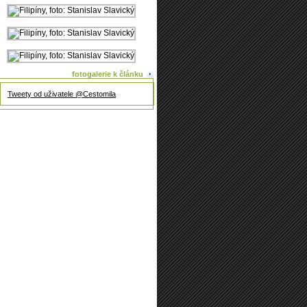
fotogalerie k článku
Tweety od uživatele @Cestomila