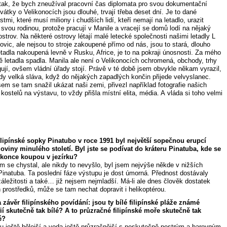
 tak, že bych zneužíval pracovní čas diplomata pro svou dokumentační
vátky o Velikonocích jsou dlouhé, trvají třeba deset dní. Je to dané
stmi, které musí miliony i chudších lidí, kteří nemají na letadlo, urazit
svou rodinou, protože pracují v Manile a vracejí se domů lodí na nějaký
strov. Na některé ostrovy létají malé letecké společnosti našimi letadly L
vic, ale nejsou to stroje zakoupené přímo od nás, jsou to stará, dlouho
tadla nakoupená levně v Rusku, Africe, je to na pokraji únosnosti. Za mého
ě letadla spadla. Manila ale není o Velikonocích ochromená, obchody, trhy
gují, ovšem vládní úřady stojí. Právě v té době jsem obvykle někam vyrazil,
ždy velká sláva, když do nějakých zapadlých končin přijede velvyslanec.
em se tam snažil ukázat naši zemi, přivezl například fotografie našich
kostelů na výstavu, to vždy přišla místní elita, média. A vláda si toho velmi
lipínské sopky Pinatubo v roce 1991 byl největší sopečnou erupcí
oviny minulého století. Byl jste se podívat do kráteru Pinatuba, kde se
okonce koupou v jezírku?
em se chystal, ale nikdy to nevyšlo, byl jsem nejvýše někde v nižších
 Pinatuba. Ta poslední fáze výstupu je dost úmorná. Přednost dostávaly
áležitosti a také… již nejsem nejmladší. Má-li ale dnes člověk dostatek
 prostředků, může se tam nechat dopravit i helikoptérou.
 závěr filipínského povídání: jsou ty bílé filipínské pláže známé
fií skutečně tak bílé? A to průzračné filipínské moře skutečně tak
é?
ou ještě bělejší a voda ještě průzračnější s neskutečně pestrým a barevným