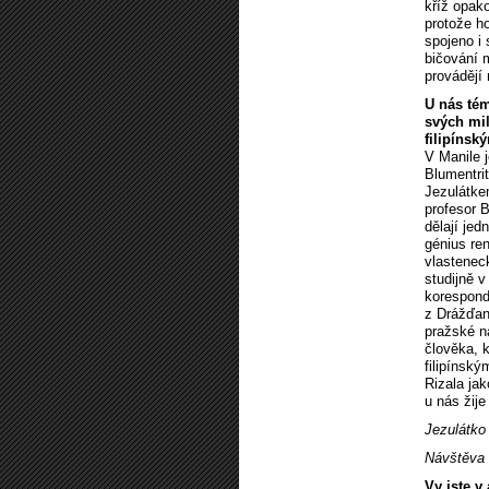
kříž opak
protože h
spojeno i
bičování 
provádějí 
U nás tém
svých mil
filipínsk
V Manile j
Blumentrit
Jezulátkem
profesor B
dělají jed
génius ren
vlastenec
studijně v
koresponde
z Drážďan,
pražské n
člověka, k
filipínsk
Rizala jak
u nás žije
Jezulátko 
Návštěva
Vy jste v