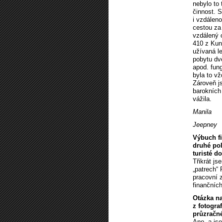
nebylo to
činnost. S
i vzdáleno
cestou za 
vzdálený o
410 z Kuno
užívaná le
pobytu dv
apod. fun
byla to v
Zároveň js
barokních 
vážila.
Manila
Jeepney
Výbuch fi
druhé pol
turisté d
Třikrát js
„patrech“
pracovní z
finančních
Otázka na
z fotogra
průzračn
Ano, a js