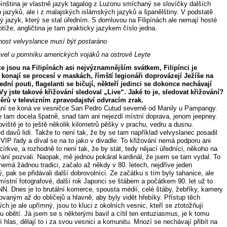
ipínština je vlastně jazyk tagalog z Luzonu smíchaný se slovíčky dalších
h jazyků, ale i z malajských islámských jazyků a španělštiny. V podstatě
ý jazyk, který se stal úředním. S domluvou na Filipínách ale nemají hosté
otíže, angličtina je tam prakticky jazykem číslo jedna.
ost velvyslance musí být postaráno
vel u pomníku amerických vojáků na ostrově Leyte
e jsou na Filipínách asi nejvýznamnějším svátkem, Filipínci je
, konají se procesí v maskách, římští legionáři doprovázejí Ježíše na
ední pouti, flagelanti se bičují, někteří jedinci se dokonce nechávají
 Vy jste takové křižování sledoval „Live“. Jaké to je, sledovat křižování?
běrů v televizním zpravodajství odvracím zrak.
ání se koná ve vesničce San Pedro Cutud severně od Manily u Pampangy.
e tam docela špatně, snad tam ani nejezdí místní doprava, jenom jeepney.
viště je to ještě několik kilometrů pěšky v prachu, vedru a dusnu.
d davů lidí. Takže to není tak, že by se tam například velvyslanec posadil
VIP řady a díval se na to jako v divadle. To křižování nemá podporu ani
 církve, a rozhodně to není tak, že by stát, tedy nějací úředníci, někoho na
vání pozvali. Naopak, mě jednou pokáral kardinál, že jsem se tam vydal. To
nemá žádnou tradici, začalo až někdy v 80. letech, nejdříve jeden
, pak se přidávali další dobrovolníci. Ze začátku s tím byly tahanice, ale
 místní fotografové, další rok Japonci se štábem a počátkem 90. let už to
NN. Dnes je to brutální komerce, spousta médií, celé štáby, žebříky, kamery
ovaným až do obličejů a hlavně, aby byly vidět hřebíky. Přístup těch
ch je ale upřímný, jsou to kluci z okolních vesnic, kteří se ztotožňují
u obětí. Já jsem se s některými bavil a cítil ten entuziasmus, je k tomu
 hlas, dělají to i za svou vesnici a komunitu. Mnozí se nechávají přibít na