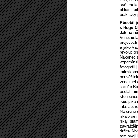
světem ko
oblasti k
prakticky 
Působil j
s Hugo Ch
Jak na n
Venezuela
projevech 
a jako Vá
revolucion
Nakonec s
vzpomínal
fotografi
latinskoam
neuvěřite
venezuels
k soše Bol
poslal tam
stoupencem
jsou jako 
jako Ježíš
Na druhé 
říkalo se 
říkají sla
zavražděný
držitel No
tam svoji 