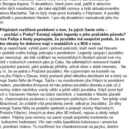
 Benigna Aquina. Ti divadelníci, které jsem znal, patřili k aktivním
rům těch manifestací, ale také objížděli ostrovy a hráli aktualizovaného
rova Macbetha. Tak to byly moje první kontakty s Filipínami. A později
řiletěl s prezidentem Havlem. I pro něj divadelníci nastudovali jeho hru
ní.
 Filipínách rozšířené povědomí o tom, že jejich Santo niño –
 – pochází z Prahy? Existují nějaké legendy o jeho pražském původu?
nize Pašije a fiesty popisujete, že jezulátko má nespočet podob, že na
tvu obrany ho dokonce mají v maskáčích a s M16 v ruce.
 je nepočítaně, vyfotil jsem i průvod policistů, kteří nesli nad hlavami
 v podobě svého kolegy policajta s pendrekem. Legendy spojující jezulátko
si neexistují, ale lidé vzdělaní na misionářských školách původ své víry
áště v kulturních centrech jako je Cebu. Na odlehlejších ostrovech hodně
 vyprávění pastorů, jaké podávají příběhy, ačkoli dnes v době internetu… Ne
y ví, že se jedná o Pražské jezulátko. Ale vzpomínám na kostelík na
a jihu Filipín u Davaa, který postavili před několika desítkami let a který se
nuje Santo Niño de Praga. Takže i na muslimském jihu Filipín to povědomí
hodem, prezidentka Arroyová od nás jednou jezulátko dostala a pak už jí
chny státní návštěvy vozily větší a ještě větší jezulátka. Když jsme byli
nách s Václavem Havlem na státní návštěvě, v katedrále v Manile působil
Sin, charismatická osobnost s významným politickým vlivem. Ten tehdy vítal
důrazňoval, že zvláště vítá prezidenta země, odkud je Jezulátko. Že díky
nergii Santa Niña se podařilo sjednotit a propojit stovky filipínských
Protože Filipínci, kterých je dnes přes 80 milionů, nejsou a nikdy nebyli
rodem. Filipíny jsou ostrovy na samé výspě asijského kontinentu se
i kulturními hodnotami. Vliv tam měla španělská kolonizace i americká
, pronikání islámu. Tu rozdílnost lze charakterizovat na jazyku, dnešní